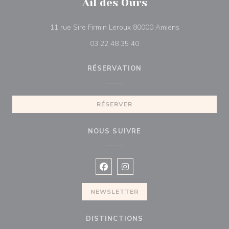
Ail des Ours
((ouvre une nou
11 rue Sire Firmin Leroux 80000 Amiens
03 22 48 35 40
RÉSERVATION
RÉSERVER
NOUS SUIVRE
Facebook ((ouvre une nouvelle fenê
Instagram ((ouvre une nouvell
NEWSLETTER
DISTINCTIONS