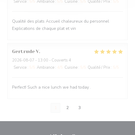
Service
:
5
/5
Ambiance
:
5
/5
Cuisine
:
5
/5
Qualité / Prix
:
5
/5
Qualité des plats Accueil chaleureux du personnel
Explications de chaque plat et vin
Gertrude
V
2026-08-07
- 13:00 - Couverts 4
Service
:
5
/5
Ambiance
:
4
/5
Cuisine
:
5
/5
Qualité / Prix
:
5
/5
Perfect! Such a nice lunch we had today .
1
2
3