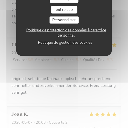
L'accueil, le sourire, l'ambiance, la propreté, la
présentation dans les assiettes, des produits frais de
Tout refuser
saison, des goûts très subtils, tout est parfait pour un très
Personnaliser
bon rapport qualité/prix.
Politique de protection des données à caractère
personnel
Politique de gestion des cookies
Clemens
M
2026-08-07
- 20:30 - Couverts 2
Service
:
5
/5
Ambiance
:
5
/5
Cuisine
:
5
/5
Qualité / Prix
:
5
/5
originell, sehr feine Kulinarik, optisch sehr ansprechend,
sehr netter und zuvorkommender Sercvice, Preis-Leistung
sehr gut
Jean
K
2026-08-07
- 20:00 - Couverts 2