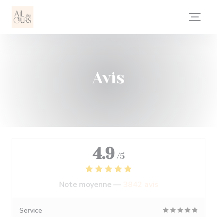
Personnalisation de vos choix en matière de cookies
Avis
4.9
/5
Note moyenne —
3842 avis
Service