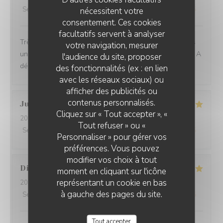
Service
:
5
/5
Ambiance
nécessitent votre
:
5
/5
Cuisine
:
5
/5
Qualité / Prix
:
5
/5
consentement. Ces cookies
facultatifs servent à analyser
Très belle découverte, des assiettes pleines de saveurs
votre navigation, mesurer
uniques, des associations audacieuses et savoureuses. A
l'audience du site, proposer
découvrir !
des fonctionnalités (ex : en lien
avec les réseaux sociaux) ou
afficher des publicités ou
contenus personnalisés.
Julie
L
Cliquez sur « Tout accepter », «
2026-08-06
- 13:00 - Couverts 2
Tout refuser » ou «
Service
:
5
/5
Ambiance
:
5
/5
Cuisine
:
5
/5
Qualité / Prix
:
5
/5
Personnaliser » pour gérer vos
préférences. Vous pouvez
modifier vos choix à tout
Didier
P
moment en cliquant sur l'icône
représentant un cookie en bas
2026-08-06
- 12:00 - Couverts 3
à gauche des pages du site.
Service
:
5
/5
Ambiance
:
5
/5
Cuisine
:
5
/5
Qualité / Prix
:
5
/5
Tout accepter