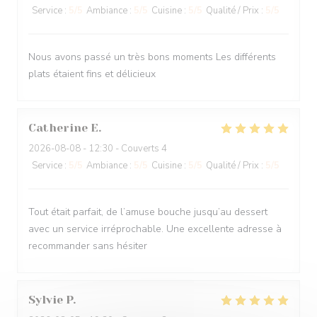
Service
:
5
/5
Ambiance
:
5
/5
Cuisine
:
5
/5
Qualité / Prix
:
5
/5
Nous avons passé un très bons moments Les différents
plats étaient fins et délicieux
Catherine
E
2026-08-08
- 12:30 - Couverts 4
Service
:
5
/5
Ambiance
:
5
/5
Cuisine
:
5
/5
Qualité / Prix
:
5
/5
Tout était parfait, de l’amuse bouche jusqu’au dessert
avec un service irréprochable. Une excellente adresse à
recommander sans hésiter
Sylvie
P