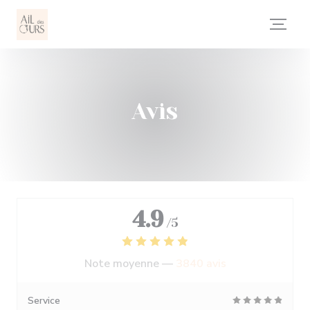
Personnalisation de vos choix en matière de cookies
Avis
4.9
/5
Note moyenne —
3840 avis
Service