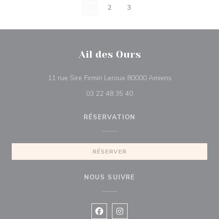
1
2
3
Ail des Ours
((ouvre une nou
11 rue Sire Firmin Leroux 80000 Amiens
03 22 48 35 40
RÉSERVATION
RÉSERVER
NOUS SUIVRE
Facebook ((ouvre une nouvelle fenê
Instagram ((ouvre une nouvell