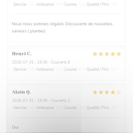
Service
:
4
/5
Ambiance
:
4
/5
Cuisine
:
5
/5
Qualité / Prix
:
4
/5
Nous nous sommes régalés Découverte de nouvelles
saveurs ( plantes)
Henri
C
2026-07-31
- 19:30 - Couverts 6
Service
:
5
/5
Ambiance
:
5
/5
Cuisine
:
5
/5
Qualité / Prix
:
5
/5
Alain
Q
2026-07-31
- 19:30 - Couverts 2
Service
:
4
/5
Ambiance
:
4
/5
Cuisine
:
4
/5
Qualité / Prix
:
4
/5
Oui