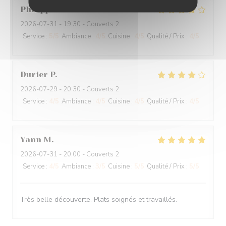
Philippe
H
2026-07-31
- 19:30 - Couverts 2
Service
:
5
/5
Ambiance
:
4
/5
Cuisine
:
4
/5
Qualité / Prix
:
4
/5
Durier
P
2026-07-29
- 20:30 - Couverts 2
Service
:
4
/5
Ambiance
:
4
/5
Cuisine
:
4
/5
Qualité / Prix
:
4
/5
Yann
M
2026-07-31
- 20:00 - Couverts 2
Service
:
4
/5
Ambiance
:
3
/5
Cuisine
:
5
/5
Qualité / Prix
:
5
/5
Très belle découverte. Plats soignés et travaillés.