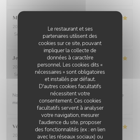
Martine
S
2026-07-30
- 20:00 - Couverts 2
Le restaurant et ses
Service
:
5
/5
Ambiance
:
5
/5
Cuisine
:
5
/5
Qualité / Prix
:
5
/5
partenaires utilisent des
cookies sur ce site, pouvant
impliquer la collecte de
données à caractère
Jean-Baptiste
J
personnel. Les cookies dits «
2026-07-30
- 19:30 - Couverts 2
nécessaires » sont obligatoires
Service
:
5
/5
Ambiance
:
5
/5
Cuisine
:
5
/5
Qualité / Prix
:
5
/5
et installés par défaut.
D'autres cookies facultatifs
nécessitent votre
Nous ne sommes mm jamais déçu. L’ail des ours reste le
consentement. Ces cookies
meilleur restaurant d’Amiens et de loin.
facultatifs servent à analyser
votre navigation, mesurer
l'audience du site, proposer
Véronique
D
des fonctionnalités (ex : en lien
2026-07-29
- 20:00 - Couverts 2
avec les réseaux sociaux) ou