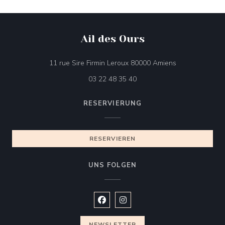
Ail des Ours
((öffnet ein neu
11 rue Sire Firmin Leroux 80000 Amiens
03 22 48 35 40
RESERVIERUNG
RESERVIEREN
UNS FOLGEN
Facebook ((öffnet ein neues Fenste
Instagram ((öffnet ein neues 
NEWSLETTER