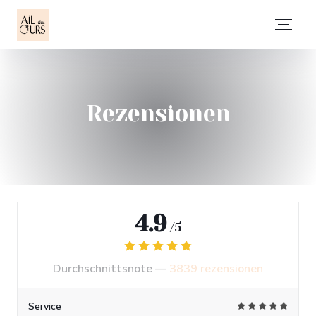
Rezensionen
4.9
/5
Durchschnittsnote —
3839 rezensionen
Service