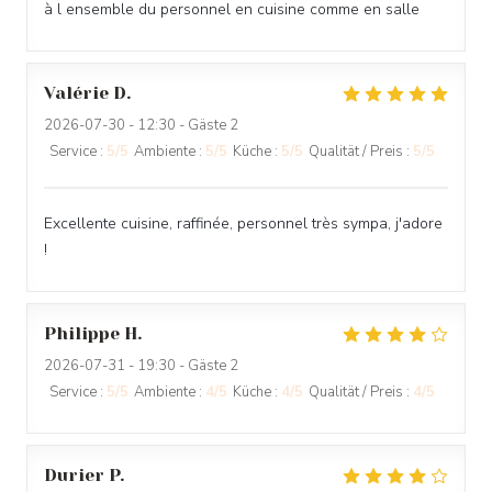
à l ensemble du personnel en cuisine comme en salle
Valérie
D
2026-07-30
- 12:30 - Gäste 2
Service
:
5
/5
Ambiente
:
5
/5
Küche
:
5
/5
Qualität / Preis
:
5
/5
Excellente cuisine, raffinée, personnel très sympa, j'adore
!
Philippe
H
2026-07-31
- 19:30 - Gäste 2
Service
:
5
/5
Ambiente
:
4
/5
Küche
:
4
/5
Qualität / Preis
:
4
/5
Durier
P