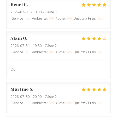
Henri
C
2026-07-31
- 19:30 - Gäste 6
Service
:
5
/5
Ambiente
:
5
/5
Küche
:
5
/5
Qualität / Preis
:
5
/5
Alain
Q
2026-07-31
- 19:30 - Gäste 2
Service
:
4
/5
Ambiente
:
4
/5
Küche
:
4
/5
Qualität / Preis
:
4
/5
Oui
Martine
S
2026-07-30
- 20:00 - Gäste 2
Service
:
5
/5
Ambiente
:
5
/5
Küche
:
5
/5
Qualität / Preis
:
5
/5