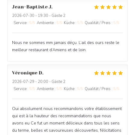
Jean-Baptiste
J
2026-07-30
- 19:30 - Gäste 2
Service
:
5
/5
Ambiente
:
5
/5
Küche
:
5
/5
Qualität / Preis
:
5
/5
Nous ne sommes mm jamais déçu. L’ail des ours reste le
meilleur restaurant d’Amiens et de loin.
Véronique
D
2026-07-29
- 20:00 - Gäste 2
Service
:
5
/5
Ambiente
:
5
/5
Küche
:
5
/5
Qualität / Preis
:
5
/5
Oui absolument nous recommandons votre établissement
qui est à la hauteur des recommandations que nous
avons eu Ce fut un moment délicieux dans tous les sens
du terme, belles et savoureuses découvertes, félicitations