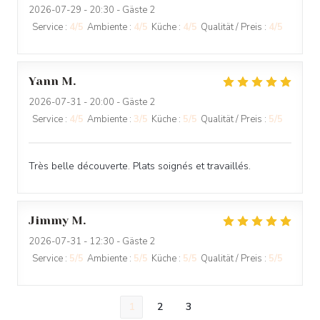
2026-07-29
- 20:30 - Gäste 2
Service
:
4
/5
Ambiente
:
4
/5
Küche
:
4
/5
Qualität / Preis
:
4
/5
Yann
M
2026-07-31
- 20:00 - Gäste 2
Service
:
4
/5
Ambiente
:
3
/5
Küche
:
5
/5
Qualität / Preis
:
5
/5
Très belle découverte. Plats soignés et travaillés.
Jimmy
M
2026-07-31
- 12:30 - Gäste 2
Service
:
5
/5
Ambiente
:
5
/5
Küche
:
5
/5
Qualität / Preis
:
5
/5
1
2
3