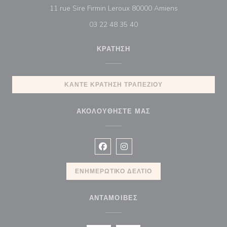
((ανοίγει σε νέ
11 rue Sire Firmin Leroux 80000 Amiens
03 22 48 35 40
ΚΡΆΤΗΣΗ
ΚΆΝΤΕ ΚΡΆΤΗΣΗ ΤΡΑΠΕΖΙΟΎ
ΑΚΟΛΟΥΘΉΣΤΕ ΜΑΣ
Facebook ((ανοίγει σε νέο παράθυρ
Instagram ((ανοίγει σε νέο π
ΕΝΗΜΕΡΩΤΙΚΌ ΔΕΛΤΊΟ
ΑΝΤΑΜΟΙΒΈΣ