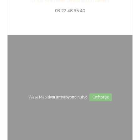
((ανοίγει σε 
11 rue Sire Firmin Leroux 80000 Amiens
03 22 48 35 40
Waze Map είναι απενεργοποιημένο.
Επέτρεψε