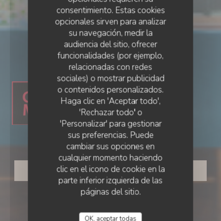
consentimiento. Estas cookies
opcionales sirven para analizar
su navegación, medir la
audiencia del sitio, ofrecer
funcionalidades (por ejemplo,
RESTAURANTE GOURMET
relacionadas con redes
•
AMIENS
sociales) o mostrar publicidad
o contenidos personalizados.
Haga clic en 'Aceptar todo',
'Rechazar todo' o
'Personalizar' para gestionar
Ail des Ours
sus preferencias. Puede
cambiar sus opciones en
cualquier momento haciendo
clic en el icono de cookie en la
RESERVAR UNA MESA
parte inferior izquierda de las
páginas del sitio.
OK, aceptar todas