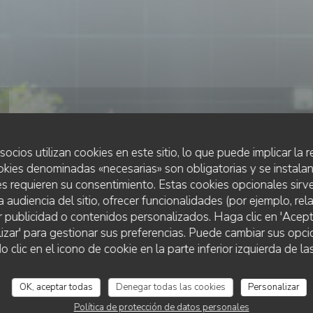
socios utilizan cookies en este sitio, lo que puede implicar la
okies denominadas «necesarias» son obligatorias y se instalan
s requieren su consentimiento. Estas cookies opcionales sirve
RESTAURANTE GOURMET
a audiencia del sitio, ofrecer funcionalidades (por ejemplo, re
•
AMIENS
r publicidad o contenidos personalizados. Haga clic en 'Acept
lizar' para gestionar sus preferencias. Puede cambiar sus opci
lic en el icono de cookie en la parte inferior izquierda de las
Ail des Ours
OK, aceptar todas
Denegar todas las cookies
Personalizar
Política de protección de datos personales