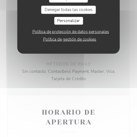
Denegar todas las cookies
TIPO DE NEGOCIO
Personalizar
Restaurante gourmet
Política de protección de datos personales
Política de gestión de cookies
SERVICIOS
Privatización, Acceso a Discapacitados, WiFi
MÉTODOS DE PAGO
Sin contacto, Contactless Payment, Master, Visa,
Tarjeta de Crédito
HORARIO DE
APERTURA