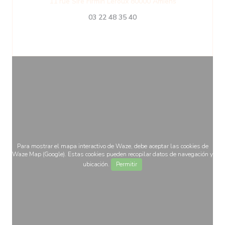
((abre en una 
11 rue Sire Firmin Leroux 80000 Amiens
03 22 48 35 40
Para mostrar el mapa interactivo de Waze, debe aceptar las cookies de
Waze Map (Google). Estas cookies pueden recopilar datos de navegación y
ubicación.
Permitir