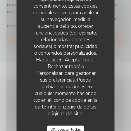
consentimiento. Estas cookies
De acuerdo con la normativa de protección de datos, puede ejercer su derecho a no
opcionales sirven para analizar
recibir comunicaciones comerciales inscribiéndose en la Lista Robinson:
su navegación, medir la
listarobinson.es
. Para más información sobre el tratamiento de sus datos, consulte
audiencia del sitio, ofrecer
nuestra
política de privacidad
.
funcionalidades (por ejemplo,
relacionadas con redes
sociales) o mostrar publicidad
o contenidos personalizados.
Haga clic en 'Aceptar todo',
'Rechazar todo' o
'Personalizar' para gestionar
sus preferencias. Puede
cambiar sus opciones en
cualquier momento haciendo
INFORMACIÓN
clic en el icono de cookie en la
GENERAL
parte inferior izquierda de las
páginas del sitio.
COCINA
Cocina Local, productos frescos, Hecho en casa
OK, aceptar todas