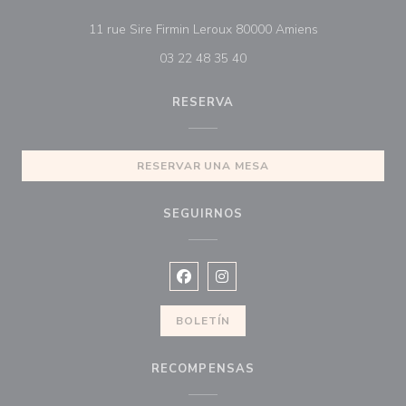
((abre en una 
11 rue Sire Firmin Leroux 80000 Amiens
03 22 48 35 40
RESERVA
RESERVAR UNA MESA
SEGUIRNOS
Facebook ((abre en una nueva vent
Instagram ((abre en una nuev
BOLETÍN
RECOMPENSAS