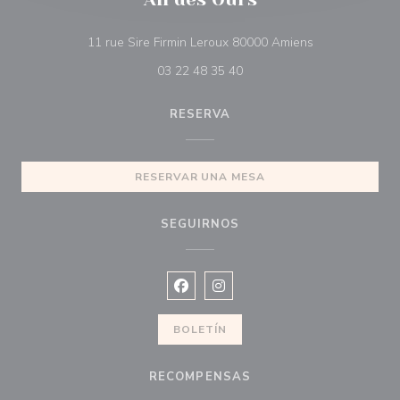
((abre en una 
11 rue Sire Firmin Leroux 80000 Amiens
03 22 48 35 40
RESERVA
RESERVAR UNA MESA
SEGUIRNOS
Facebook ((abre en una nueva vent
Instagram ((abre en una nuev
BOLETÍN
RECOMPENSAS