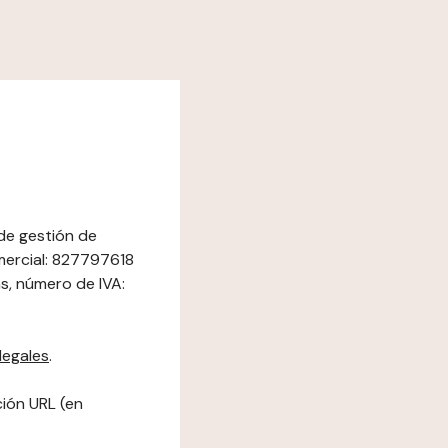
 de gestión de
mercial: 827797618
s, número de IVA:
legales
.
ción URL (en