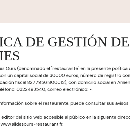
ICA DE GESTIÓN DE
IES
des Ours (denominado el "restaurante" en la presente política
 con un capital social de 30000 euros, número de registro co
icación fiscal 82779561800012), con domicilio social en Amien
léfono: 0322483540, correo electrónico: -.
nformación sobre el restaurante, puede consultar sus
avisos 
 editor del sitio web accesible al público en la siguiente direc
): www.aildesours-restaurant.fr.