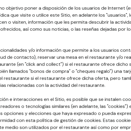
mo objetivo poner a disposición de los usuarios de Internet (e
ídica que visite o utilice este Sitio, en adelante los "usuarios", 
licen o visiten, información que les permita descubrir la activi
ofrecidos, así como sus noticias, o las reseñas dejadas por lo
cionalidades y/o información que permite a los usuarios cont
tud de contacto), reservar una mesa en el restaurante y/o rea
taurante (en "click and collect") si el restaurante ofrece dicho
ién llamados "bonos de compra" o "cheques regalo") una tarj
 restaurante si el restaurante ofrece dicha oferta, pero tam
ias relacionadas con la actividad del restaurante.
ón e interacciones en el Sitio, es posible que se instalen coo
treadores o tecnologías similares (en adelante, las "cookies")
 las opciones y elecciones que haya expresado o pueda expres
idad con esta política de gestión de cookies. Estas cookie
te medio son utilizados por el restaurante así como por emp