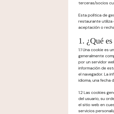
terceras/socios cuy
Esta política de ge
restaurante utiliza
aceptación o recha
1. ¿Qué es
1.1 Una cookie es 
generalmente compu
por un servidor web
información de est
el navegador. La in
idioma, una fecha 
1.2 Las cookies ge
del usuario, su ord
el sitio web en cue
servicios personali