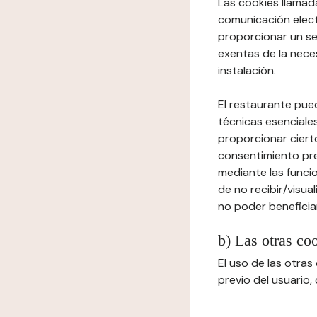
Las cookies llamada
comunicación elect
proporcionar un ser
exentas de la neces
instalación.
El restaurante pued
técnicas esenciales
proporcionar cierto
consentimiento prev
mediante las funcio
de no recibir/visua
no poder beneficiar
b) Las otras co
El uso de las otra
previo del usuario,