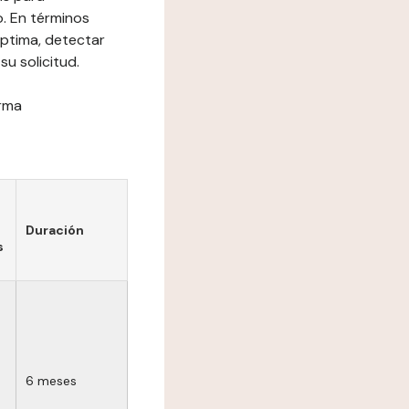
o. En términos
óptima, detectar
su solicitud.
orma
Duración
s
6 meses