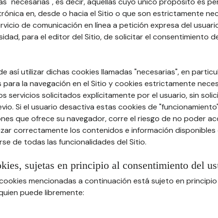
s "necesarias", es decir, aquellas cuyo único propósito es permi
rónica en, desde o hacia el Sitio o que son estrictamente ne
vicio de comunicación en línea a petición expresa del usuario 
idad, para el editor del Sitio, de solicitar el consentimiento d
e así utilizar dichas cookies llamadas "necesarias", en particu
 para la navegación en el Sitio y cookies estrictamente nece
s servicios solicitados explícitamente por el usuario, sin solic
io. Si el usuario desactiva estas cookies de "funcionamiento
nes que ofrece su navegador, corre el riesgo de no poder acce
lizar correctamente los contenidos e información disponibles e
se de todas las funcionalidades del Sitio.
okies, sujetas en principio al consentimiento del us
s cookies mencionadas a continuación está sujeto en principio
 quien puede libremente: