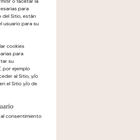
tir o facilitar la
cesarias para
del Sitio, están
el usuario para su
lar cookies
sarias para
itar su
", por ejemplo
der al Sitio, y/o
n el Sitio y/o de
uario
 al consentimiento