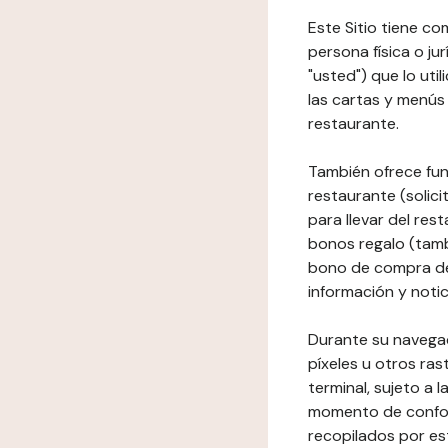
Este Sitio tiene co
persona física o jur
"usted") que lo uti
las cartas y menús 
restaurante.
También ofrece fun
restaurante (solici
para llevar del res
bonos regalo (tamb
bono de compra del
información y notic
Durante su navegaci
píxeles u otros ras
terminal, sujeto a
momento de conform
recopilados por es