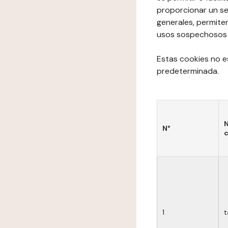
proporcionar un se
generales, permite
usos sospechosos de
Estas cookies no e
predeterminada.
N
N°
c
1
t