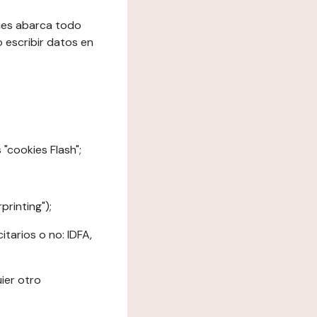
kies abarca todo
o escribir datos en
"cookies Flash";
printing");
tarios o no: IDFA,
ier otro