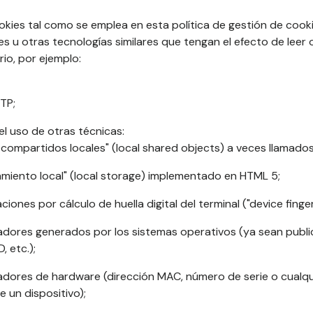
ookies tal como se emplea en esta política de gestión de coo
s u otras tecnologías similares que tengan el efecto de leer 
rio, por ejemplo:
TP;
l uso de otras técnicas:
 compartidos locales" (local shared objects) a veces llamados 
amiento local" (local storage) implementado en HTML 5;
aciones por cálculo de huella digital del terminal ("device finger
cadores generados por los sistemas operativos (ya sean publici
, etc.);
icadores de hardware (dirección MAC, número de serie o cualqu
e un dispositivo);