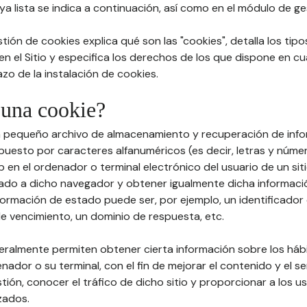
a lista se indica a continuación, así como en el módulo de ge
stión de cookies explica qué son las "cookies", detalla los tip
 en el Sitio y especifica los derechos de los que dispone en cu
zo de la instalación de cookies.
 una cookie?
un pequeño archivo de almacenamiento y recuperación de info
esto por caracteres alfanuméricos (es decir, letras y núme
 en el ordenador o terminal electrónico del usuario de un sit
ado a dicho navegador y obtener igualmente dicha informaci
formación de estado puede ser, por ejemplo, un identificador 
de vencimiento, un dominio de respuesta, etc.
neralmente permiten obtener cierta información sobre los há
enador o su terminal, con el fin de mejorar el contenido y el se
stión, conocer el tráfico de dicho sitio y proporcionar a los u
zados.