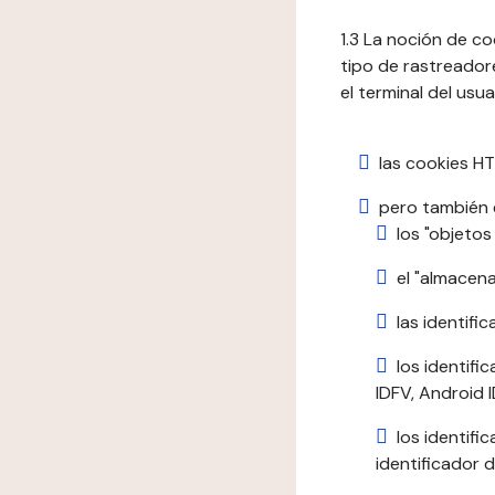
1.3 La noción de c
tipo de rastreadore
el terminal del usua
las cookies HT
pero también e
los "objetos
el "almacen
las identific
los identifi
IDFV, Android ID
los identif
identificador d