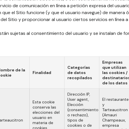
rvicio de comunicación en línea a petición expresa del usuari
n que el Sitio funcione (y que el usuario navegue) de manera 
l Sitio y proporcionar al usuario ciertos servicios en línea a 
stán sujetas al consentimiento del usuario y se instalan de f
Empresas
Categorías
que utilizan
ombre de la
Finalidad
de datos
las cookies /
ookie
recopilados
destinatario
de los datos
Dirección IP,
User agent,
El restaurante
Esta cookie
Elección
y
conserva las
(consentimiento
Tarteaucitron
elecciones del
o rechazo),
(Amauri
usuario en
arteaucitron
tipos de
Champeaux,
materia de
cookies o de
empresa
cookies