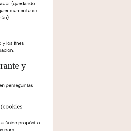
egador (quedando
lquier momento en
ión);
 y los fines
uación.
urante y
en perseguir las
 (cookies
 su único propósito
as para