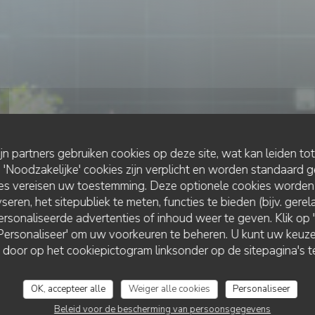
ijn partners gebruiken cookies op deze site, wat kan leiden to
Noodzakelijke' cookies zijn verplicht en worden standaard g
ies vereisen uw toestemming. Deze optionele cookies worden
GASTRONOMISCH RESTAURANT
seren, het sitepubliek te meten, functies te bieden (bijv. gere
•
AMIENS
rsonaliseerde advertenties of inhoud weer te geven. Klik op 'O
 'Personaliseer' om uw voorkeuren te beheren. U kunt uw keu
 door op het cookiepictogram linksonder op de sitepagina's te
Ail des Ours
OK, accepteer alle
Weiger alle cookies
Personaliseer
Beleid voor de bescherming van persoonsgegevens