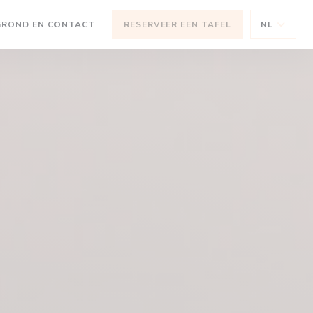
EEN NIEUW VENSTER))
GROND EN CONTACT
RESERVEER EEN TAFEL
NL
NSTER))