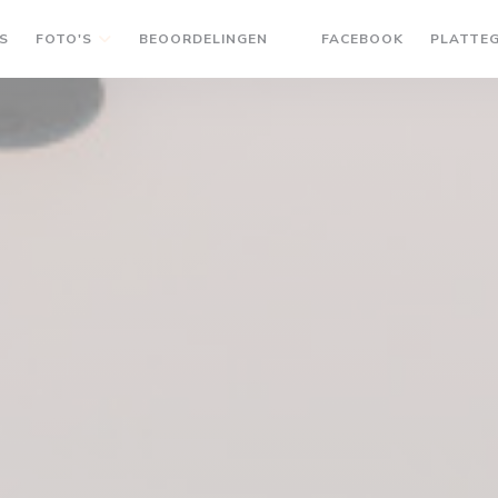
((OPENT IN 
S
FOTO'S
BEOORDELINGEN
FACEBOOK
PLATTE
((OPENT IN EEN NIEUW VE