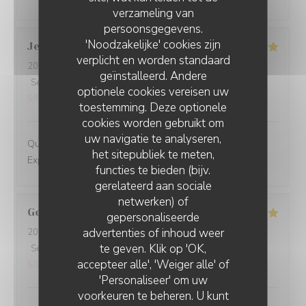
verzameling van
persoonsgegevens.
'Noodzakelijke' cookies zijn
Jean
K
verplicht en worden standaard
2026-08-07
- 20:00 - Gasten 2
geïnstalleerd. Andere
Service
:
5
/5
Atmosfeer
:
5
/5
Keuken
:
5
/5
Kwaliteit / Prijs
:
optionele cookies vereisen uw
5
/5
toestemming. Deze optionele
cookies worden gebruikt om
uw navigatie te analyseren,
Qualité des plats Accueil chaleureux du personnel
het sitepubliek te meten,
Explications de chaque plat et vin
functies te bieden (bijv.
gerelateerd aan sociale
netwerken) of
Gertrude
V
gepersonaliseerde
advertenties of inhoud weer
2026-08-07
- 13:00 - Gasten 4
te geven. Klik op 'OK,
Service
:
5
/5
Atmosfeer
:
4
/5
Keuken
:
5
/5
Kwaliteit / Prijs
:
accepteer alle', 'Weiger alle' of
5
/5
'Personaliseer' om uw
voorkeuren te beheren. U kunt