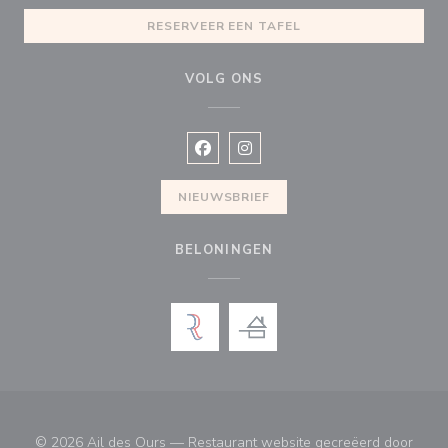
RESERVEER EEN TAFEL
VOLG ONS
Facebook ((opent in een nieuw vens
Instagram ((opent in een nieu
NIEUWSBRIEF
BELONINGEN
© 2026 Ail des Ours — Restaurant website gecreëerd door