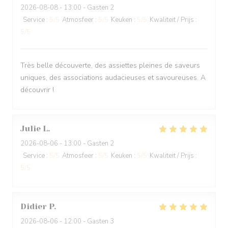
2026-08-08
- 13:00 - Gasten 2
Service
:
5
/5
Atmosfeer
:
5
/5
Keuken
:
5
/5
Kwaliteit / Prijs
:
5
/5
Très belle découverte, des assiettes pleines de saveurs
uniques, des associations audacieuses et savoureuses. A
découvrir !
Julie
L
2026-08-06
- 13:00 - Gasten 2
Service
:
5
/5
Atmosfeer
:
5
/5
Keuken
:
5
/5
Kwaliteit / Prijs
:
5
/5
Didier
P
2026-08-06
- 12:00 - Gasten 3