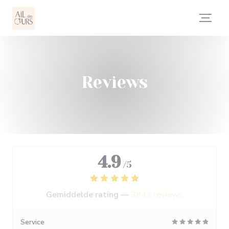
Cookies beheer paneel
Reviews
4.9
/5
Gemiddelde rating —
3842 reviews
Service