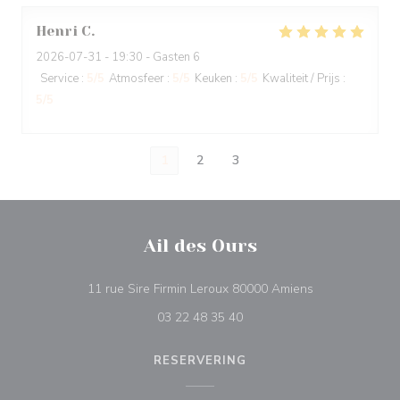
Henri
C
2026-07-31
- 19:30 - Gasten 6
Service
:
5
/5
Atmosfeer
:
5
/5
Keuken
:
5
/5
Kwaliteit / Prijs
:
5
/5
1
2
3
Ail des Ours
((opent in een 
11 rue Sire Firmin Leroux 80000 Amiens
03 22 48 35 40
RESERVERING