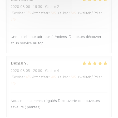
2026-08-06
- 19:30 - Gasten 2
Service
:
5
/5
Atmosfeer
:
5
/5
Keuken
:
5
/5
Kwaliteit / Prijs
:
5
/5
Une excellente adresse à Amiens. De belles découvertes
et un service au top.
Denis
V
2026-08-05
- 20:00 - Gasten 4
Service
:
4
/5
Atmosfeer
:
4
/5
Keuken
:
5
/5
Kwaliteit / Prijs
:
4
/5
Nous nous sommes régalés Découverte de nouvelles
saveurs ( plantes)