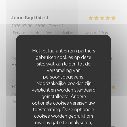
Jean-Baptiste
J
2026-07-30
- 19:30 - Gasten 2
Service
:
5
/5
Atmosfeer
:
5
/5
Keuken
:
5
/5
Kwaliteit / Prijs
:
5
/5
Het restaurant en zijn partners
gebruiken cookies op deze
Nous ne sommes mm jamais déçu. L’ail des ours reste le
site, wat kan leiden tot de
meilleur restaurant d’Amiens et de loin.
verzameling van
persoonsgegevens.
'Noodzakelijke' cookies zijn
Véronique
D
verplicht en worden standaard
2026-07-29
- 20:00 - Gasten 2
geïnstalleerd. Andere
Service
:
5
/5
Atmosfeer
:
5
/5
Keuken
:
5
/5
Kwaliteit / Prijs
:
optionele cookies vereisen uw
5
/5
toestemming. Deze optionele
cookies worden gebruikt om
uw navigatie te analyseren,