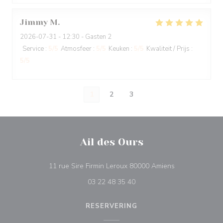
Jimmy
M
2026-07-31
- 12:30 - Gasten 2
Service
:
5
/5
Atmosfeer
:
5
/5
Keuken
:
5
/5
Kwaliteit / Prijs
:
5
/5
1
2
3
Ail des Ours
((opent in een 
11 rue Sire Firmin Leroux 80000 Amiens
03 22 48 35 40
RESERVERING