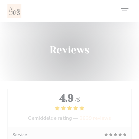
Cookies beheer paneel
Reviews
4.9
/5
Gemiddelde rating —
3839 reviews
Service