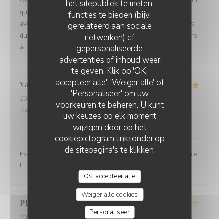
Oui absolument nous recommandons votre établissement
het sitepubliek te meten,
qui est à la hauteur des recommandations que nous
functies te bieden (bijv.
avons eu Ce fut un moment délicieux dans tous les sens
gerelateerd aan sociale
du terme, belles et savoureuses découvertes, félicitations
netwerken) of
à l ensemble du personnel en cuisine comme en salle
gepersonaliseerde
advertenties of inhoud weer
te geven. Klik op 'OK,
accepteer alle', 'Weiger alle' of
Valérie
D
'Personaliseer' om uw
2026-07-30
- 12:30 - Gasten 2
voorkeuren te beheren. U kunt
Service
:
5
/5
Atmosfeer
:
5
/5
Keuken
:
5
/5
Kwaliteit / Prijs
:
uw keuzes op elk moment
5
/5
wijzigen door op het
cookiepictogram linksonder op
de sitepagina's te klikken.
Excellente cuisine, raffinée, personnel très sympa, j'adore
!
OK, accepteer alle
Weiger alle cookies
Philippe
H
Personaliseer
2026-07-31
- 19:30 - Gasten 2