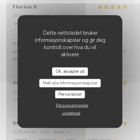
Florian
R
2026-08-08
- 13:00 - guests 2
service
:
5
/5
ambience
:
5
/5
menu
:
5
/5
quality_price
:
5
/5
Dette nettstedet bruker
informasjonskapsler og gir deg
Très belle découverte, des assiettes pleines de saveurs
kontroll over hva du vil
uniques, des associations audacieuses et savoureuses. A
aktivere
découvrir !
OK, aksepter alt
Julie
L
Nekt alle informasjonskapsler
2026-08-06
- 13:00 - guests 2
Personaliser
service
:
5
/5
ambience
:
5
/5
menu
:
5
/5
quality_price
:
5
/5
Personvernregler
undefined
Didier
P
2026-08-06
- 12:00 - guests 3
service
:
5
/5
ambience
:
5
/5
menu
:
5
/5
quality_price
:
5
/5