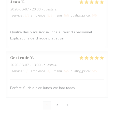
Jean
K
2026-08-07
- 20:00 - guests 2
service
:
5
/5
ambience
:
5
/5
menu
:
5
/5
quality_price
:
5
/5
Qualité des plats Accueil chaleureux du personnel
Explications de chaque plat et vin
Gertrude
V
2026-08-07
- 13:00 - guests 4
service
:
5
/5
ambience
:
4
/5
menu
:
5
/5
quality_price
:
5
/5
Perfect! Such a nice lunch we had today .
1
2
3