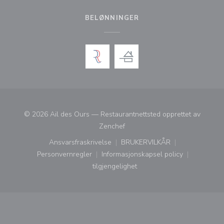
BELØNNINGER
© 2026 Ail des Ours — Restaurantnettsted opprettet av
((åpner i et nytt vindu))
Zenchef
Ansvarsfraskrivelse
BRUKERVILKÅR
((åpner i et nytt vindu))
((åpner i et nytt vindu))
Personvernregler
Informasjonskapsel policy
((åpner i et nytt vindu))
((åpner i et nytt vindu))
tilgjengelighet
((åpner i et nytt vindu))