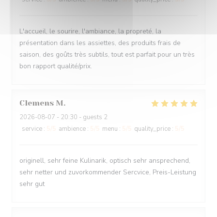
L'accueil, le sourire, l'ambiance, la propreté, la
présentation dans les assiettes, des produits frais de
saison, des goûts très subtils, tout est parfait pour un très
bon rapport qualité/prix.
Clemens
M
2026-08-07
- 20:30 - guests 2
service
:
5
/5
ambience
:
5
/5
menu
:
5
/5
quality_price
:
5
/5
originell, sehr feine Kulinarik, optisch sehr ansprechend,
sehr netter und zuvorkommender Sercvice, Preis-Leistung
sehr gut