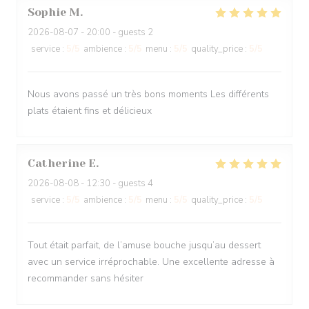
Sophie
M
2026-08-07
- 20:00 - guests 2
service
:
5
/5
ambience
:
5
/5
menu
:
5
/5
quality_price
:
5
/5
Nous avons passé un très bons moments Les différents
plats étaient fins et délicieux
Catherine
E
2026-08-08
- 12:30 - guests 4
service
:
5
/5
ambience
:
5
/5
menu
:
5
/5
quality_price
:
5
/5
Tout était parfait, de l’amuse bouche jusqu’au dessert
avec un service irréprochable. Une excellente adresse à
recommander sans hésiter