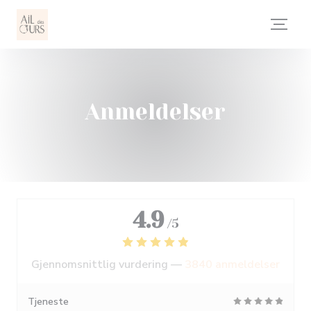
Panel for informasjonskapsler
Anmeldelser
4.9
/5
Gjennomsnittlig vurdering —
3840 anmeldelser
Tjeneste