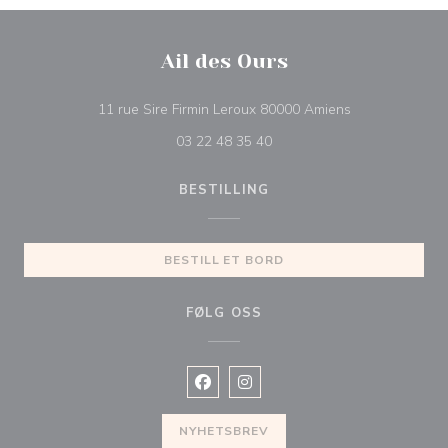
Ail des Ours
((åpner i et nytt
11 rue Sire Firmin Leroux 80000 Amiens
03 22 48 35 40
BESTILLING
BESTILL ET BORD
FØLG OSS
Facebook ((åpner i et nytt vindu))
Instagram ((åpner i et nytt vin
NYHETSBREV