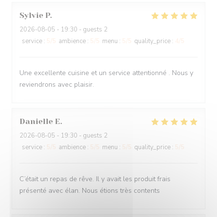
Sylvie
P
2026-08-05
- 19:30 - guests 2
service
:
5
/5
ambience
:
5
/5
menu
:
5
/5
quality_price
:
4
/5
Une excellente cuisine et un service attentionné . Nous y
reviendrons avec plaisir.
Danielle
E
2026-08-05
- 19:30 - guests 2
service
:
5
/5
ambience
:
5
/5
menu
:
5
/5
quality_price
:
5
/5
C’était un repas de rêve. Il y avait les produit frais
présenté avec élan. Nous étions très contents