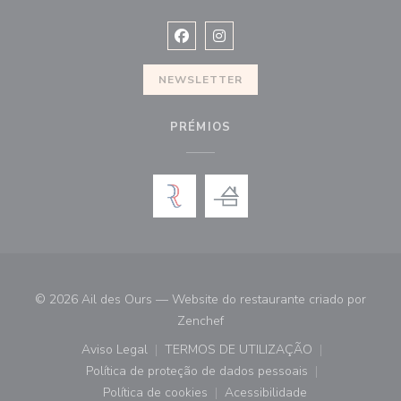
Facebook ((abre numa nova janela))
Instagram ((abre numa nova ja
NEWSLETTER
PRÉMIOS
© 2026 Ail des Ours — Website do restaurante criado por
((abre numa nova janela))
Zenchef
Aviso Legal
TERMOS DE UTILIZAÇÃO
((abre numa nova janela))
((abre numa nova janela))
Política de proteção de dados pessoais
((abre numa nova janela))
Política de cookies
Acessibilidade