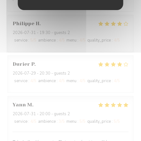
Philippe
H
2026-07-31
- 19:30 - guests 2
service
:
5
/5
ambience
:
4
/5
menu
:
4
/5
quality_price
:
4
/5
Durier
P
2026-07-29
- 20:30 - guests 2
service
:
4
/5
ambience
:
4
/5
menu
:
4
/5
quality_price
:
4
/5
Yann
M
2026-07-31
- 20:00 - guests 2
service
:
4
/5
ambience
:
3
/5
menu
:
5
/5
quality_price
:
5
/5