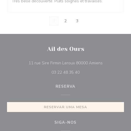
Très belle découverte. Plats soignés et travaillés.
1
2
3
Ail des Ours
((abre numa nov
11 rue Sire Firmin Leroux 80000 Amiens
03 22 48 35 40
RESERVA
RESERVAR UMA MESA
SIGA-NOS