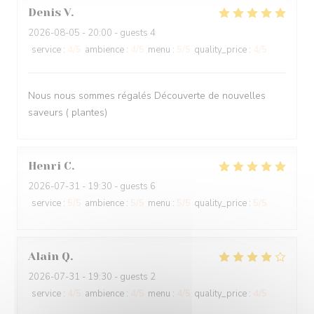
Denis
V
2026-08-05
- 20:00 - guests 4
service
:
4
/5
ambience
:
4
/5
menu
:
5
/5
quality_price
:
4
/5
Nous nous sommes régalés Découverte de nouvelles
saveurs ( plantes)
Henri
C
2026-07-31
- 19:30 - guests 6
service
:
5
/5
ambience
:
5
/5
menu
:
5
/5
quality_price
:
5
/5
Alain
Q
2026-07-31
- 19:30 - guests 2
service
:
4
/5
ambience
:
4
/5
menu
:
4
/5
quality_price
:
4
/5