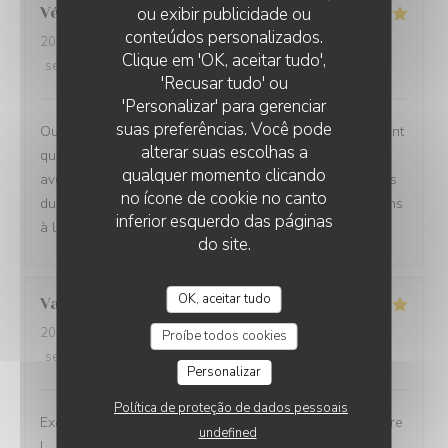
ou exibir publicidade ou
Véronique
D
conteúdos personalizados.
2026-07-29
- 20:00 - guests 2
Clique em 'OK, aceitar tudo',
service
:
5
/5
ambience
:
5
/5
menu
:
5
/5
quality_price
:
5
/5
'Recusar tudo' ou
'Personalizar' para gerenciar
suas preferências. Você pode
Oui absolument nous recommandons votre établissement
alterar suas escolhas a
qui est à la hauteur des recommandations que nous
qualquer momento clicando
avons eu Ce fut un moment délicieux dans tous les sens
no ícone de cookie no canto
du terme, belles et savoureuses découvertes, félicitations
inferior esquerdo das páginas
à l ensemble du personnel en cuisine comme en salle
do site.
OK, aceitar tudo
Valérie
D
2026-07-30
- 12:30 - guests 2
Proíbe todos cookies
service
:
5
/5
ambience
:
5
/5
menu
:
5
/5
quality_price
:
5
/5
Personalizar
Política de proteção de dados pessoais
Excellente cuisine, raffinée, personnel très sympa, j'adore
undefined
!