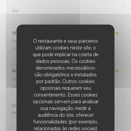
Oui
Martine
S
O restaurante e seus parceiros
2026-07-30
- 20:00 - guests 2
utilizam cookies neste site, o
service
:
5
/5
ambience
:
5
/5
menu
:
5
/5
quality_price
:
5
/5
que pode implicar na coleta de
dados pessoais. Os cookies
denominados «necessários»
Jean-Baptiste
J
são obrigatórios e instalados
2026-07-30
- 19:30 - guests 2
por padrão. Outros cookies
service
:
5
/5
ambience
:
5
/5
menu
:
5
/5
quality_price
:
5
/5
opcionais requerem seu
consentimento. Esses cookies
opcionais servem para analisar
Nous ne sommes mm jamais déçu. L’ail des ours reste le
sua navegação, medir a
meilleur restaurant d’Amiens et de loin.
audiência do site, oferecer
funcionalidades (por exemplo,
relacionadas às redes sociais)