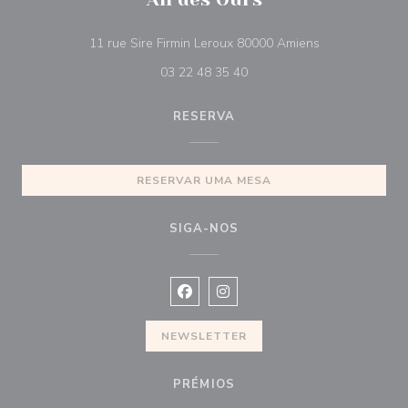
((abre numa nov
11 rue Sire Firmin Leroux 80000 Amiens
03 22 48 35 40
RESERVA
RESERVAR UMA MESA
SIGA-NOS
Facebook ((abre numa nova janela))
Instagram ((abre numa nova ja
NEWSLETTER
PRÉMIOS