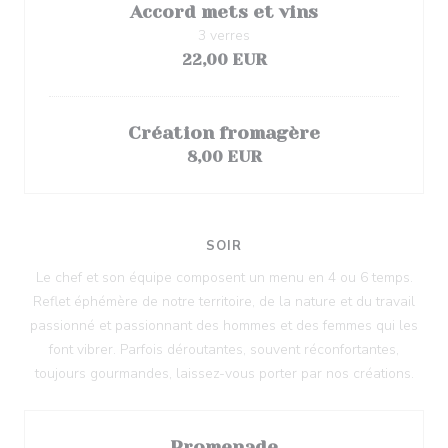
Accord mets et vins
3 verres
22,00 EUR
Création fromagère
8,00 EUR
SOIR
Le chef et son équipe composent un menu en 4 ou 6 temps.
Reflet éphémère de notre territoire, de la nature et du travail
passionné et passionnant des hommes et des femmes qui les
font vibrer. Parfois déroutantes, souvent réconfortantes,
toujours gourmandes, laissez-vous porter par nos créations.
Promenade