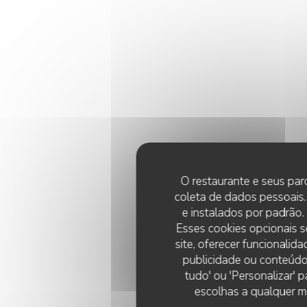
O restaurante e seus parc
coleta de dados pessoais.
e instalados por padrão
Esses cookies opcionais s
site, oferecer funcionalid
publicidade ou conteúdos
tudo' ou 'Personalizar' 
escolhas a qualquer m