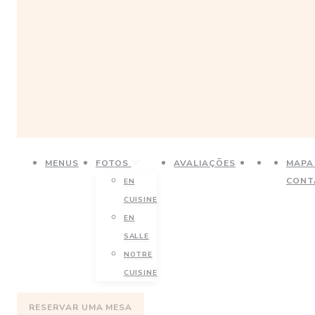
((ABRE NUMA
((ABRE N
MENUS
FOTOS
AVALIAÇÕES
MAPA
CONT
EN
CUISINE
EN
SALLE
NOTRE
CUISINE
RESERVAR UMA MESA