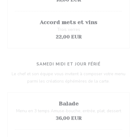
Accord mets et vins
Trois verres
22,00 EUR
SAMEDI MIDI ET JOUR FÉRIÉ
Le chef et son équipe vous invitent à composer votre menu
parmi les créations éphémères de la carte.
Balade
Menu en 3 temps Amuse-bouche, entrée, plat, dessert
36,00 EUR