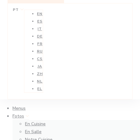
PT
EN
ES
IT
DE
FR
RU
CS
JA
ZH
NL
EL
Menus
Fotos
En Cuisine
En Salle
Notre Cuisine