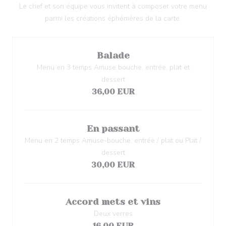
Le chef et son équipe vous invitent à composer votre menu
parmi les créations éphémères de la carte.
Balade
Menu en 3 temps Amuse bouche, entrée, plat et
dessert
36,00 EUR
En passant
Menu en 2 temps Amuse-bouche, entrée / plat ou Plat /
dessert
30,00 EUR
Accord mets et vins
Deux verres
16,00 EUR