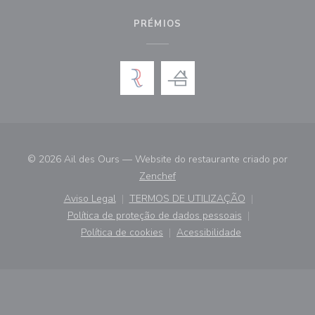
PRÉMIOS
© 2026 Ail des Ours — Website do restaurante criado por
((abre numa nova janela))
Zenchef
Aviso Legal
TERMOS DE UTILIZAÇÃO
((abre numa nova janela))
((abre numa nova janela))
Política de proteção de dados pessoais
((abre numa nova janela))
Política de cookies
Acessibilidade
((abre numa nova janela))
((abre numa nova janela