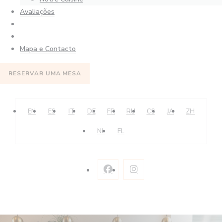
Avaliações
((abre numa nova janela))
((abre numa nova janela))
Mapa e Contacto
RESERVAR UMA MESA
EN
ES
IT
DE
FR
RU
CS
JA
ZH
NL
EL
Facebook ((abre numa nova j
Instagram ((abre numa