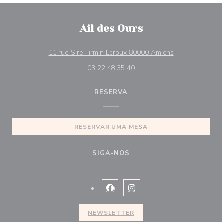
Ail des Ours
((abre numa nov
11 rue Sire Firmin Leroux 80000 Amiens
03 22 48 35 40
RESERVA
RESERVAR UMA MESA
SIGA-NOS
Facebook ((abre numa nova janel
Instagram ((abre numa nova
NEWSLETTER