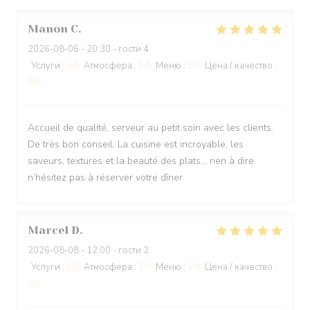
Manon
C
2026-08-06
- 20:30 - гости 4
Услуги
:
5
/5
Атмосфера
:
5
/5
Меню
:
5
/5
Цена / качество
:
5
/5
Accueil de qualité, serveur au petit soin avec les clients.
De très bon conseil. La cuisine est incroyable, les
saveurs, textures et la beauté des plats… rien à dire
n’hésitez pas à réserver votre dîner.
Marcel
D
2026-08-08
- 12:00 - гости 2
Услуги
:
5
/5
Атмосфера
:
5
/5
Меню
:
5
/5
Цена / качество
:
5
/5