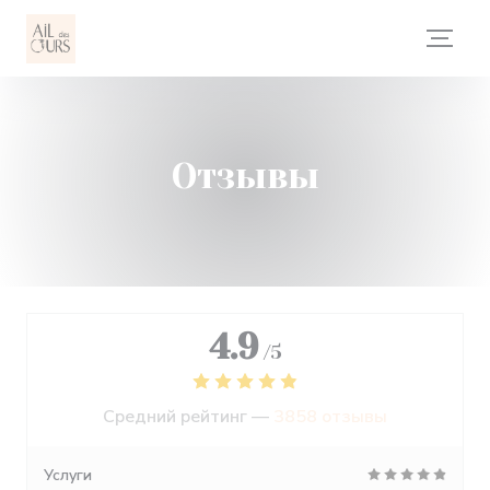
Панель управления cookies
Отзывы
4.9
/5
Средний рейтинг —
3858 отзывы
Услуги