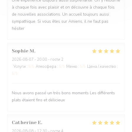
Une expérience toujours aussi surprenante. On y retourne
à chaque fois avec plaisir et on découvre à chaque fois
de nouvelles associations. Un accueil toujours aussi
sympathique. Si vous êtes sur Amiens, il ne faut pas
hésiter
Sophie
M
2026-08-07
- 20:00 - гости 2
Услуги
:
5
/5
Атмосфера
:
5
/5
Меню
:
5
/5
Цена / качество
:
5
/5
Nous avons passé un très bons moments Les différents
plats étaient fins et délicieux
Catherine
E
2026-08-08
- 12:30 - гости 4