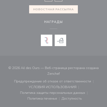
Facebook ((открывается в новом 
Instagram ((открывается в н
НОВОСТНАЯ РАССЫЛКА
НАГРАДЫ
© 2026 Ail des Ours — Веб-страница ресторана создана
((открывается в новом окне))
Zenchef
Предупреждение об отказе от ответственности
((открывается в новом окне))
УСЛОВИЯ ИСПОЛЬЗОВАНИЯ
((открывается в новом окне))
Политика защиты персональных данных
((открывается в новом окне))
Политика печенье
Доступность
((открывается в новом окне))
((открывается в новом