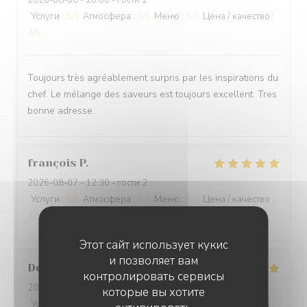
2026-08-06
- 20:00 - гости 2
Услуги
:
5
/5
Атмосфера
:
4
/5
Меню
:
5
/5
Цена / качество
:
4
/5
Toujours très agréablement surpris par les inspirations du
chef. Le mélange des saveurs est toujours excellent. Tres
bonne adresse.
françois
P
2026-08-07
- 12:30 - гости 2
Услуги
:
5
/5
Атмосфера
:
5
/5
Меню
:
5
/5
Цена / качество
:
4
/5
Этот сайт использует кукис
и позволяет вам
Dorion
J
контролировать сервисы
2026-08-08
- 19:30 - гости 2
которые вы хотите
Услуги
:
5
/5
Атмосфера
:
5
/5
Меню
:
5
/5
Цена / качество
: