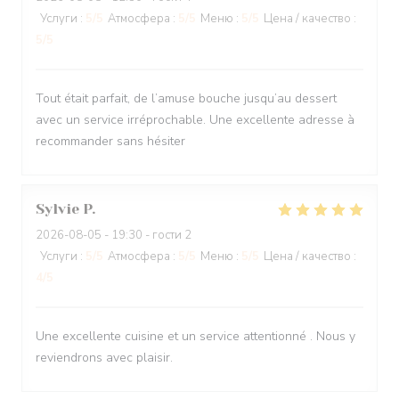
Услуги
:
5
/5
Атмосфера
:
5
/5
Меню
:
5
/5
Цена / качество
:
5
/5
Tout était parfait, de l’amuse bouche jusqu’au dessert
avec un service irréprochable. Une excellente adresse à
recommander sans hésiter
Sylvie
P
2026-08-05
- 19:30 - гости 2
Услуги
:
5
/5
Атмосфера
:
5
/5
Меню
:
5
/5
Цена / качество
:
4
/5
Une excellente cuisine et un service attentionné . Nous y
reviendrons avec plaisir.