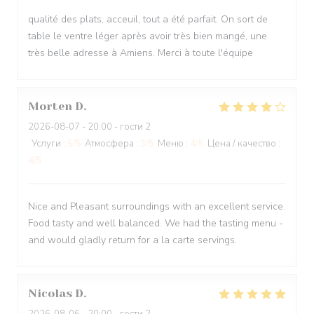
qualité des plats, acceuil, tout a été parfait. On sort de
table le ventre léger après avoir très bien mangé, une
très belle adresse à Amiens. Merci à toute l'équipe
Morten
D
2026-08-07
- 20:00 - гости 2
Услуги
:
5
/5
Атмосфера
:
3
/5
Меню
:
4
/5
Цена / качество
:
4
/5
Nice and Pleasant surroundings with an excellent service.
Food tasty and well balanced. We had the tasting menu -
and would gladly return for a la carte servings.
Nicolas
D