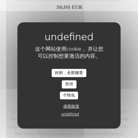
36,00 EUR
Accord mets et vins
3 verres
22,00 EUR
这个网站使用cookie， 并让您
可以控制想要激活的内容。
Création fromagère
好的，全部接受
8,00 EUR
禁用
个性化
SOIR
保密政策
Le chef et son équipe composent un menu en 4 ou 6 temps.
undefined
Reflet éphémère de notre territoire, de la nature et du travail
passionné et passionnant des hommes et des femmes qui les
font vibrer. Parfois déroutantes, souvent réconfortantes,