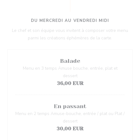
DU MERCREDI AU VENDREDI MIDI
Le chef et son équipe vous invitent à composer votre menu
parmi les créations éphémères de la carte.
Balade
Menu en 3 temps Amuse bouche, entrée, plat et
dessert
36,00 EUR
En passant
Menu en 2 temps Amuse-bouche, entrée / plat ou Plat /
dessert
30,00 EUR