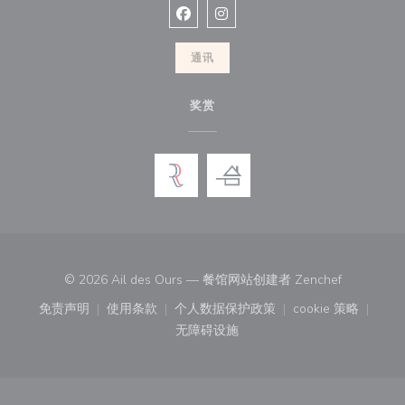
Facebook ((在新窗口中打开))
Instagram ((在新窗口中打开))
通讯
奖赏
((在新窗口
© 2026 Ail des Ours — 餐馆网站创建者
Zenchef
免责声明
使用条款
个人数据保护政策
cookie 策略
((在新窗口中打开))
((在新窗口中打开))
((在新窗口中打开))
((在新窗口中
无障碍设施
((在新窗口中打开))