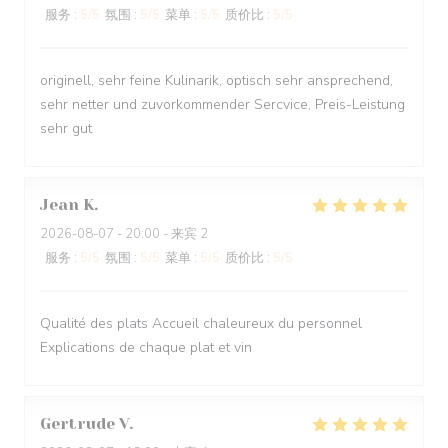
服务
:
5
/5
氛围
:
5
/5
菜单
:
5
/5
质价比
:
5
/5
originell, sehr feine Kulinarik, optisch sehr ansprechend,
sehr netter und zuvorkommender Sercvice, Preis-Leistung
sehr gut
Jean
K
2026-08-07
- 20:00 - 来宾 2
服务
:
5
/5
氛围
:
5
/5
菜单
:
5
/5
质价比
:
5
/5
Qualité des plats Accueil chaleureux du personnel
Explications de chaque plat et vin
Gertrude
V