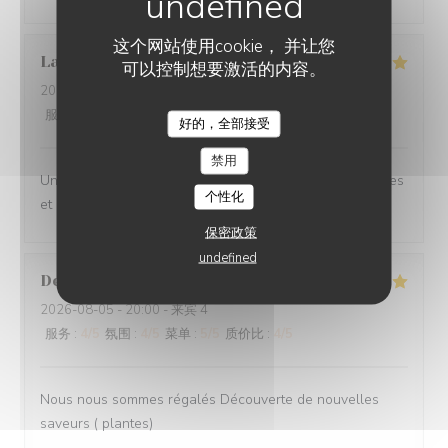
这个网站使用cookie， 并让您
Laurent
E
可以控制想要激活的内容。
2026-08-06
- 19:30 - 来宾 2
服务
:
5
/5
氛围
:
5
/5
菜单
:
5
/5
质价比
:
5
/5
好的，全部接受
禁用
Une excellente adresse à Amiens. De belles découvertes
个性化
et un service au top.
保密政策
undefined
Denis
V
2026-08-05
- 20:00 - 来宾 4
服务
:
4
/5
氛围
:
4
/5
菜单
:
5
/5
质价比
:
4
/5
Nous nous sommes régalés Découverte de nouvelles
saveurs ( plantes)