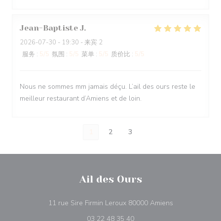
Jean-Baptiste
J
2026-07-30
- 19:30 - 来宾 2
服务
:
5
/5
氛围
:
5
/5
菜单
:
5
/5
质价比
:
5
/5
Nous ne sommes mm jamais déçu. L’ail des ours reste le
meilleur restaurant d’Amiens et de loin.
1
2
3
Ail des Ours
((在新窗口中打开
11 rue Sire Firmin Leroux 80000 Amiens
03 22 48 35 40