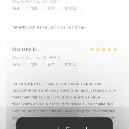
2026-08-07
- 13:00 - 来宾 4
服务
:
5
/5
氛围
:
4
/5
菜单
:
5
/5
质价比
:
5
/5
Perfect! Such a nice lunch we had today .
Martine
B
2026-08-07
- 12:30 - 来宾 2
服务
:
4
/5
氛围
:
4
/5
菜单
:
5
/5
质价比
:
4
/5
Tout a été parfait. Nous avions hésité à opter pour
l’accord vins/mets et nous n’avons eu aucun regret d’avoir
finalement fait ce choix. Nous avons été de belle
découverte en belle découverte grâce à l’originalité des
plats proposés tous cuisinés avec des produits d’extrême
qualité et locaux. Nous recommandons cet établissement
sans hésitation !