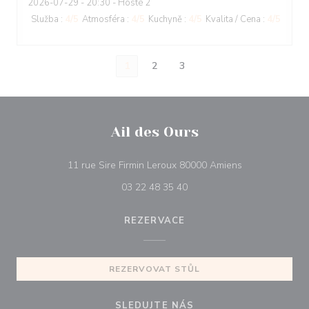
2026-07-29
- 20:30 - Hosté 2
Služba
:
4
/5
Atmosféra
:
4
/5
Kuchyně
:
4
/5
Kvalita / Cena
:
4
/5
1
2
3
Ail des Ours
((otevře se v n
11 rue Sire Firmin Leroux 80000 Amiens
03 22 48 35 40
REZERVACE
REZERVOVAT STŮL
SLEDUJTE NÁS