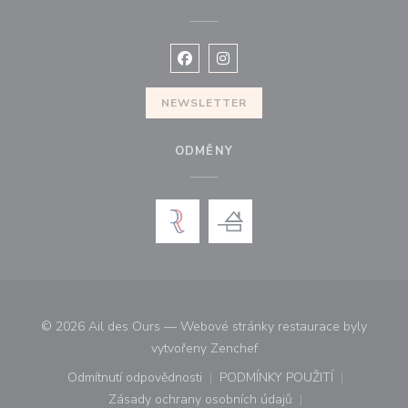
Facebook ((otevře se v novém okně
Instagram ((otevře se v nové
NEWSLETTER
ODMĚNY
© 2026 Ail des Ours — Webové stránky restaurace byly
((otevře se v novém okně))
vytvořeny
Zenchef
Odmítnutí odpovědnosti
PODMÍNKY POUŽITÍ
((otevře se v novém okně))
((otevře se v novém o
Zásady ochrany osobních údajů