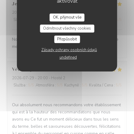
aktivovat
Jean-Baptiste
J
2026-07-30
- 19:30 - Hosté 2
OK, přijmout vše
Služba
:
5
/5
Atmosféra
:
5
/5
Kuchyně
:
5
/5
Kvalita / Cena
:
5
/5
Odmítnout všechny cookies
Přizpůsobit
Nous ne sommes mm jamais déçu. L’ail des ours reste le
meilleur restaurant d’Amiens et de loin.
Zásady ochrany osobních údajů
undefined
Véronique
D
2026-07-29
- 20:00 - Hosté 2
Služba
:
5
/5
Atmosféra
:
5
/5
Kuchyně
:
5
/5
Kvalita / Cena
:
5
/5
Oui absolument nous recommandons votre établissement
qui est à la hauteur des recommandations que nous
avons eu Ce fut un moment délicieux dans tous les sens
du terme, belles et savoureuses découvertes, félicitations
à l ensemble du personnel en cuisine comme en salle