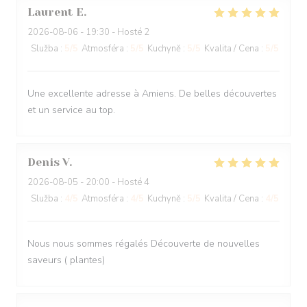
Laurent
E
2026-08-06
- 19:30 - Hosté 2
Služba
:
5
/5
Atmosféra
:
5
/5
Kuchyně
:
5
/5
Kvalita / Cena
:
5
/5
Une excellente adresse à Amiens. De belles découvertes
et un service au top.
Denis
V
2026-08-05
- 20:00 - Hosté 4
Služba
:
4
/5
Atmosféra
:
4
/5
Kuchyně
:
5
/5
Kvalita / Cena
:
4
/5
Nous nous sommes régalés Découverte de nouvelles
saveurs ( plantes)