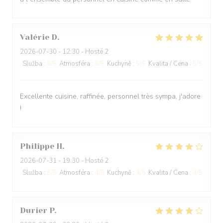
Valérie
D
2026-07-30
- 12:30 - Hosté 2
Služba
:
5
/5
Atmosféra
:
5
/5
Kuchyně
:
5
/5
Kvalita / Cena
:
5
/5
Excellente cuisine, raffinée, personnel très sympa, j'adore
!
Philippe
H
2026-07-31
- 19:30 - Hosté 2
Služba
:
5
/5
Atmosféra
:
4
/5
Kuchyně
:
4
/5
Kvalita / Cena
:
4
/5
Durier
P