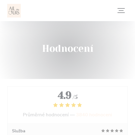
Panel pro správu cookies
Hodnocení
4.9
/5
Průměrné hodnocení —
3840 hodnoceni
Služba