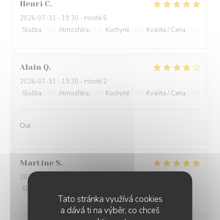
Henri
C
2026-07-31
- 19:30 - Hosté 6
Služba
:
5
/5
Atmosféra
:
5
/5
Kuchyně
:
5
/5
Kvalita / Cena
:
5
/5
Alain
Q
2026-07-31
- 19:30 - Hosté 2
Služba
:
4
/5
Atmosféra
:
4
/5
Kuchyně
:
4
/5
Kvalita / Cena
:
4
/5
Oui
Martine
S
2026-07-30
- 20:00 - Hosté 2
Služba
:
5
/5
Atmosféra
:
5
/5
Kuchyně
:
5
/5
Kvalita / Cena
:
5
/5
Tato stránka využívá cookies
a dává ti na výběr, co chceš