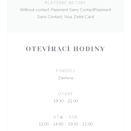
PLATEBNÍ METODY
Without contact, Paiement Sans ContactPaiement
Sans Contact, Visa, Debit Card
OTEVÍRACÍ HODINY
PONDĚLÍ
Zavřeno
ÚTERÝ
19:30 - 21:00
ST�
-
SOB
12:00 - 14:00
19:30 - 21:00
•