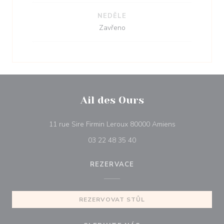
NEDĚLE
Zavřeno
Ail des Ours
((otevře se v n
11 rue Sire Firmin Leroux 80000 Amiens
03 22 48 35 40
REZERVACE
REZERVOVAT STŮL