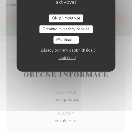
aktivovat
zpracování vašich údajů si přečtěte naše
zásady ochrany osobních údajů
.
OK, přijmout vše
Odmítnout všechny cookies
Přizpůsobit
Zásady ochrany osobních údajů
undefined
OBECNÉ INFORMACE
KUCHYNĚ
fresh product,
SLUŽBY
Private Hire,