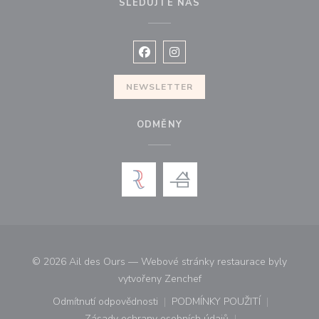
SLEDUJTE NÁS
Facebook ((otevře se v novém okně
Instagram ((otevře se v nové
NEWSLETTER
ODMĚNY
© 2026 Ail des Ours — Webové stránky restaurace byly
((otevře se v novém okně))
vytvořeny
Zenchef
Odmítnutí odpovědnosti
PODMÍNKY POUŽITÍ
((otevře se v novém okně))
((otevře se v novém o
Zásady ochrany osobních údajů