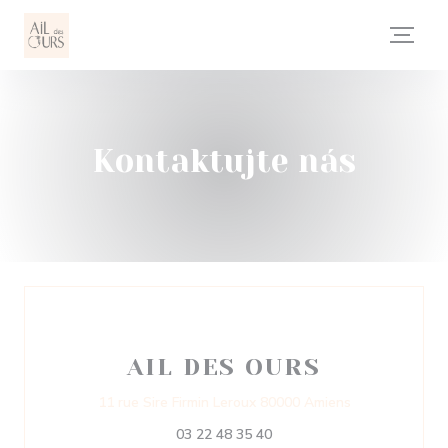
Panel pro správu cookies
Kontaktujte nás
AIL DES OURS
((otevře se v 
11 rue Sire Firmin Leroux 80000 Amiens
03 22 48 35 40