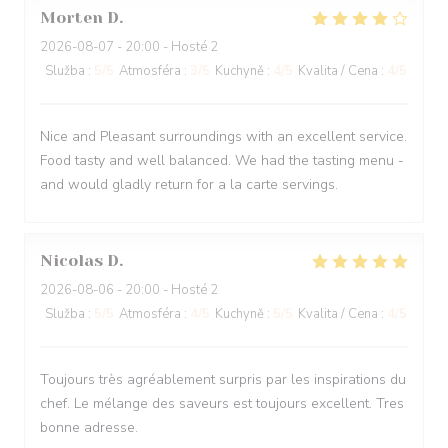
Morten
D
2026-08-07
- 20:00 - Hosté 2
Služba
:
5
/5
Atmosféra
:
3
/5
Kuchyně
:
4
/5
Kvalita / Cena
:
4
/5
Nice and Pleasant surroundings with an excellent service.
Food tasty and well balanced. We had the tasting menu -
and would gladly return for a la carte servings.
Nicolas
D
2026-08-06
- 20:00 - Hosté 2
Služba
:
5
/5
Atmosféra
:
4
/5
Kuchyně
:
5
/5
Kvalita / Cena
:
4
/5
Toujours très agréablement surpris par les inspirations du
chef. Le mélange des saveurs est toujours excellent. Tres
bonne adresse.