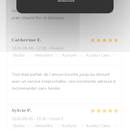
Nous avons passé un très bons moments Les différents
plats étaient fins et délicieux
Catherine
E
2026-08-08
- 12:30 - Hosté 4
Služba
:
5
/5
Atmosféra
:
5
/5
Kuchyně
:
5
/5
Kvalita / Cena
:
5
/5
Tout était parfait, de l’amuse bouche jusqu’au dessert
avec un service irréprochable. Une excellente adresse à
recommander sans hésiter
Sylvie
P
2026-08-05
- 19:30 - Hosté 2
Služba
:
5
/5
Atmosféra
:
5
/5
Kuchyně
:
5
/5
Kvalita / Cena
:
4
/5