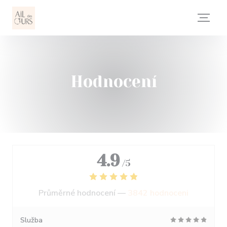
Panel pro správu cookies
Hodnocení
4.9
/5
Průměrné hodnocení —
3842 hodnoceni
Služba