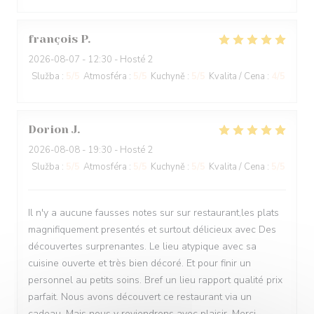
françois
P
2026-08-07
- 12:30 - Hosté 2
Služba
:
5
/5
Atmosféra
:
5
/5
Kuchyně
:
5
/5
Kvalita / Cena
:
4
/5
Dorion
J
2026-08-08
- 19:30 - Hosté 2
Služba
:
5
/5
Atmosféra
:
5
/5
Kuchyně
:
5
/5
Kvalita / Cena
:
5
/5
Il n'y a aucune fausses notes sur sur restaurant,les plats
magnifiquement presentés et surtout délicieux avec Des
découvertes surprenantes. Le lieu atypique avec sa
cuisine ouverte et très bien décoré. Et pour finir un
personnel au petits soins. Bref un lieu rapport qualité prix
parfait. Nous avons découvert ce restaurant via un
cadeau. Mais nous y reviendrons avec plaisir. Merci