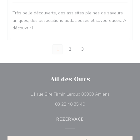
Très belle découverte, des assiettes pleines de saveurs
uniques, des associations audacieuses et savoureuses. A
découvrir !
1
2
3
Ail des Ours
((otevře se v n
11 rue Sire Firmin Leroux 80000 Amiens
03 22 48 35 40
REZERVACE