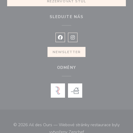
REZERVOVAT STŮL
SLEDUJTE NÁS
Facebook ((otevře se v novém okně
Instagram ((otevře se v nové
NEWSLETTER
ODMĚNY
© 2026 Ail des Ours — Webové stránky restaurace byly
((otevře se v novém okně))
vytvořeny
Zenchef