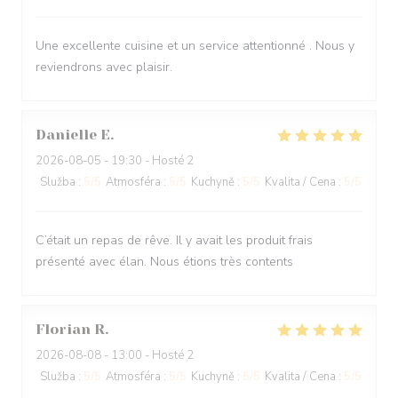
Une excellente cuisine et un service attentionné . Nous y
reviendrons avec plaisir.
Danielle
E
2026-08-05
- 19:30 - Hosté 2
Služba
:
5
/5
Atmosféra
:
5
/5
Kuchyně
:
5
/5
Kvalita / Cena
:
5
/5
C’était un repas de rêve. Il y avait les produit frais
présenté avec élan. Nous étions très contents
Florian
R
2026-08-08
- 13:00 - Hosté 2
Služba
:
5
/5
Atmosféra
:
5
/5
Kuchyně
:
5
/5
Kvalita / Cena
:
5
/5