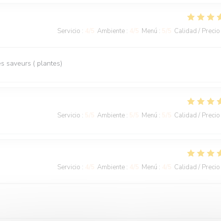
Servicio
:
4
/5
Ambiente
:
4
/5
Menú
:
5
/5
Calidad / Precio
 saveurs ( plantes)
Servicio
:
5
/5
Ambiente
:
5
/5
Menú
:
5
/5
Calidad / Precio
Servicio
:
4
/5
Ambiente
:
4
/5
Menú
:
4
/5
Calidad / Precio