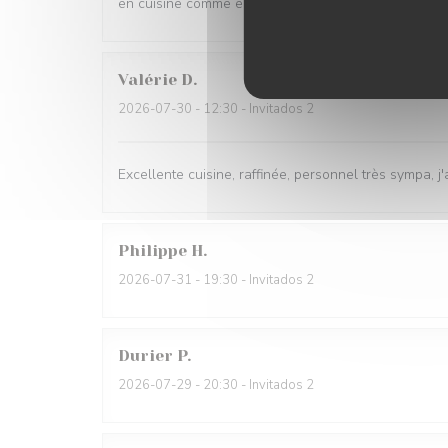
en cuisine comme en salle
Valérie
D
2026-07-30
- 12:30 - Invitados 2
Excellente cuisine, raffinée, personnel très sympa, j'
Philippe
H
2026-07-31
- 19:30 - Invitados 2
Durier
P
2026-07-29
- 20:30 - Invitados 2