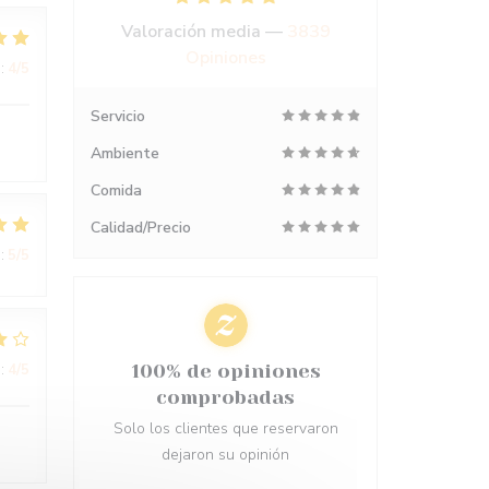
Valoración media —
3839
Opiniones
:
4
/5
Servicio
Ambiente
Comida
Calidad/Precio
:
5
/5
:
4
/5
100% de opiniones
comprobadas
Solo los clientes que reservaron
dejaron su opinión