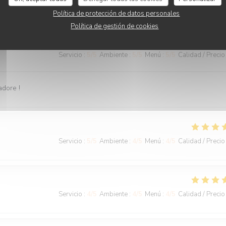
Política de protección de datos personales
Política de gestión de cookies
Servicio
:
5
/5
Ambiente
:
5
/5
Menú
:
5
/5
Calidad / Precio
adore !
Servicio
:
5
/5
Ambiente
:
4
/5
Menú
:
4
/5
Calidad / Precio
Servicio
:
4
/5
Ambiente
:
4
/5
Menú
:
4
/5
Calidad / Precio