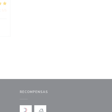
:
5
/5
RECOMPENSAS
a ventana))
na nueva ventana))