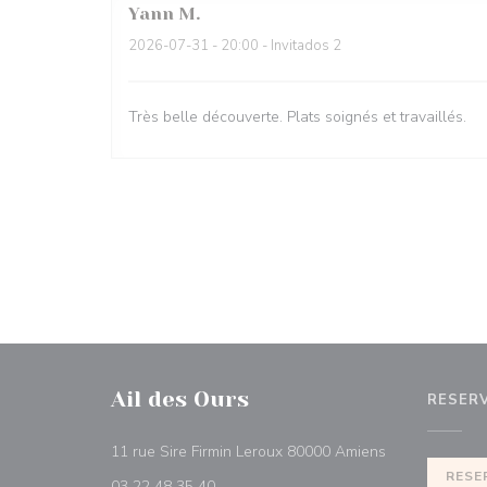
Yann
M
2026-07-31
- 20:00 - Invitados 2
Très belle découverte. Plats soignés et travaillés.
Ail des Ours
RESER
((abre en una 
11 rue Sire Firmin Leroux 80000 Amiens
RESE
03 22 48 35 40