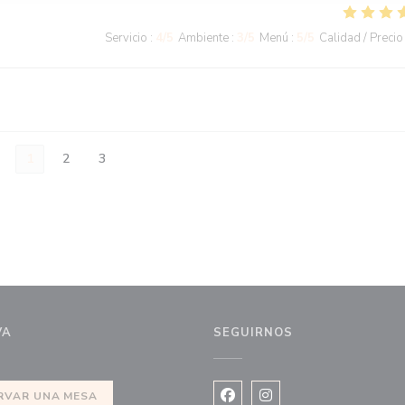
Servicio
:
4
/5
Ambiente
:
3
/5
Menú
:
5
/5
Calidad / Precio
1
2
3
VA
SEGUIRNOS
nueva ventana))
RVAR UNA MESA
Facebook ((abre en una nuev
Instagram ((abre en u