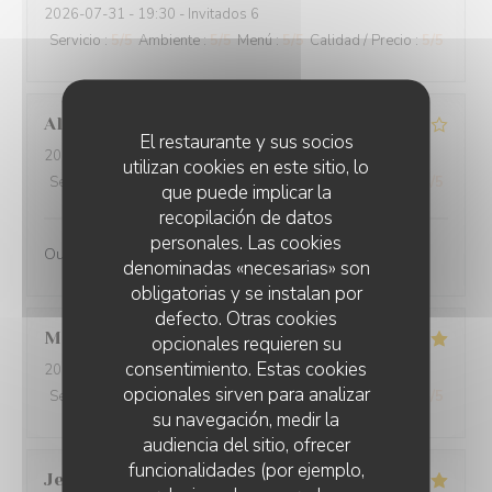
2026-07-31
- 19:30 - Invitados 6
Servicio
:
5
/5
Ambiente
:
5
/5
Menú
:
5
/5
Calidad / Precio
:
5
/5
Alain
Q
El restaurante y sus socios
2026-07-31
- 19:30 - Invitados 2
utilizan cookies en este sitio, lo
Servicio
:
4
/5
Ambiente
:
4
/5
Menú
:
4
/5
Calidad / Precio
:
4
/5
que puede implicar la
recopilación de datos
personales. Las cookies
Oui
denominadas «necesarias» son
obligatorias y se instalan por
defecto. Otras cookies
Martine
S
opcionales requieren su
consentimiento. Estas cookies
2026-07-30
- 20:00 - Invitados 2
opcionales sirven para analizar
Servicio
:
5
/5
Ambiente
:
5
/5
Menú
:
5
/5
Calidad / Precio
:
5
/5
su navegación, medir la
audiencia del sitio, ofrecer
funcionalidades (por ejemplo,
Jean-Baptiste
J