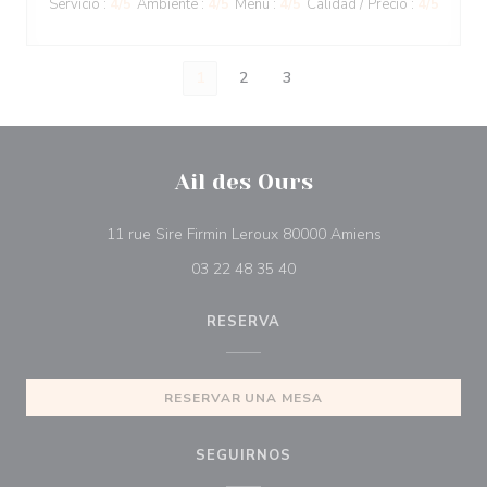
Servicio
:
4
/5
Ambiente
:
4
/5
Menú
:
4
/5
Calidad / Precio
:
4
/5
1
2
3
Ail des Ours
((abre en una 
11 rue Sire Firmin Leroux 80000 Amiens
03 22 48 35 40
RESERVA
RESERVAR UNA MESA
SEGUIRNOS