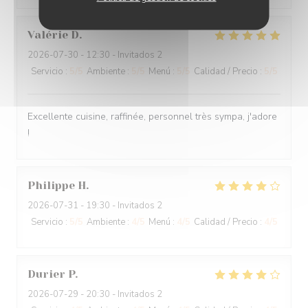
Valérie
D
2026-07-30
- 12:30 - Invitados 2
Servicio
:
5
/5
Ambiente
:
5
/5
Menú
:
5
/5
Calidad / Precio
:
5
/5
Excellente cuisine, raffinée, personnel très sympa, j'adore
!
Philippe
H
2026-07-31
- 19:30 - Invitados 2
Servicio
:
5
/5
Ambiente
:
4
/5
Menú
:
4
/5
Calidad / Precio
:
4
/5
Durier
P
2026-07-29
- 20:30 - Invitados 2