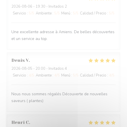
2026-08-06
- 19:30 - Invitados 2
Servicio
:
5
/5
Ambiente
:
5
/5
Menú
:
5
/5
Calidad / Precio
:
5
/5
Une excellente adresse à Amiens. De belles découvertes
et un service au top.
Denis
V
2026-08-05
- 20:00 - Invitados 4
Servicio
:
4
/5
Ambiente
:
4
/5
Menú
:
5
/5
Calidad / Precio
:
4
/5
Nous nous sommes régalés Découverte de nouvelles
saveurs ( plantes)
Henri
C