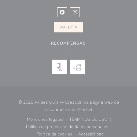
Facebook ((abre en una nueva vent
Instagram ((abre en una nuev
BOLETÍN
RECOMPENSAS
© 2026 Ail des Ours — Creación de página web de
((abre en una nueva ve
restaurante con
Zenchef
Menciones legales
TÉRMINOS DE USO
((abre en una nueva ventana))
((abre en una nueva ven
Política de protección de datos personales
((abre en una nueva ventana))
Política de cookies
Accesibilidad