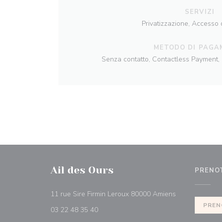
SERVIZI
Privatizzazione, Accesso d
METODO DI PAGA
Senza contatto, Contactless Payment,
Ail des Ours
PRENO
((apre una nuov
11 rue Sire Firmin Leroux 80000 Amiens
PREN
03 22 48 35 40