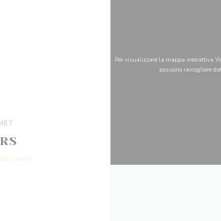
Per visualizzare la mappa interattiva Wa
possono raccogliere dat
MET
URS
((apre una nuova finestra))
000 Amiens