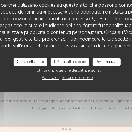
Vuoi contattarci?
uoi partner utilizzano cookies su questo sito, che possono compo
Compila il modulo sottostante!
 I cookies denominati «necessari» sono obbligatori e installati 
cookies opzionali richiedono il tuo consenso. Questi cookies o
avigazione, misurare l'audience del sito, fornire funzionalità (a
isualizzare pubblicità o contenuti personalizzati. Clicca su 'Acce
za' per gestire le tue preferenze. Puoi modificare le tue scelte
cando sull'icona del cookie in basso a sinistra delle pagine del 
Ok, accetta tutto
Rifiuta tutti i cookie
Personalizza
Politica di protezione dei dati personali
Politica di gestione dei cookie
Codice del Consumo, hai il diritto di opporti alle chiamate commerciali iscrivendoti al Registro Pub
istrodelleopposizioni.it
. Per maggiori informazioni sul trattamento dei tuoi dati, consulta la nostr