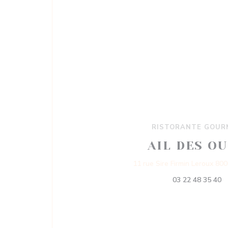
RISTORANTE GOUR
AIL DES O
11 rue Sire Firmin Leroux 80
03 22 48 35 40