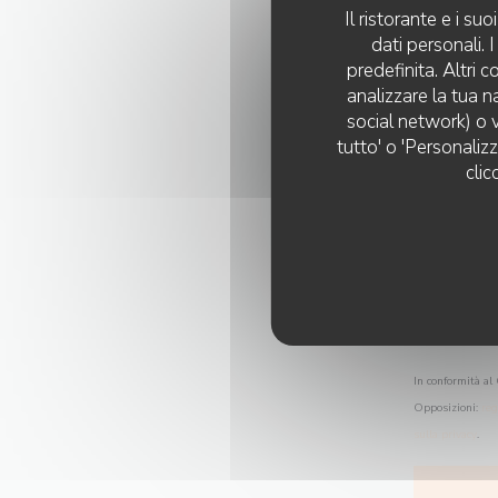
Il ristorante e i s
dati personali.
predefinita. Altri 
analizzare la tua n
social network) o v
tutto' o 'Personaliz
clic
In conformità al 
Opposizioni:
reg
sulla privacy
.