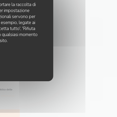
rtare la raccolta di
per impostazione
pzionali servono per
d esempio, legate ai
tta tutto', 'Rifiuta
 in qualsiasi momento
sito.
blico delle
a
informativa