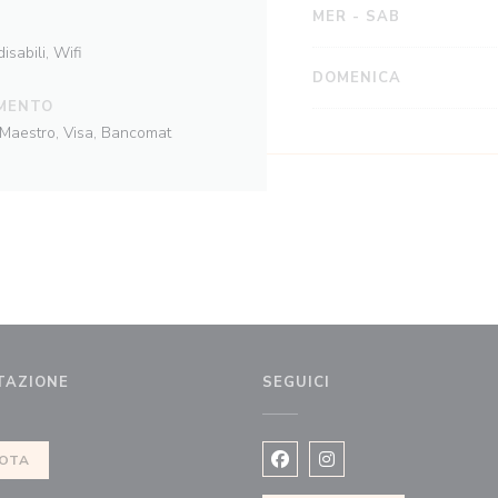
MER
-
SAB
isabili, Wifi
DOMENICA
MENTO
 Maestro, Visa, Bancomat
TAZIONE
SEGUICI
a finestra))
OTA
Facebook ((apre una nuova fi
Instagram ((apre una n