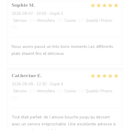
Sophie
M
2026-08-07
- 20:00 - Ospiti 2
Servizio
:
5
/5
Atmosfera
:
5
/5
Cucina
:
5
/5
Qualità / Prezzo
:
5
/5
Nous avons passé un très bons moments Les différents
plats étaient fins et délicieux
Catherine
E
2026-08-08
- 12:30 - Ospiti 4
Servizio
:
5
/5
Atmosfera
:
5
/5
Cucina
:
5
/5
Qualità / Prezzo
:
5
/5
Tout était parfait, de l’amuse bouche jusqu’au dessert
avec un service irréprochable. Une excellente adresse à