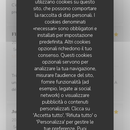
utilizzano cookies su questo
C’était un repas de rêve. Il y avait les produit frais
sito, che possono comportare
présenté avec élan. Nous étions très contents
la raccolta di dati personali. I
cookies denominati
«necessari» sono obbligatori e
Florian
R
installati per impostazione
predefinita. Altri cookies
2026-08-08
- 13:00 - Ospiti 2
opzionali richiedono il tuo
Servizio
:
5
/5
Atmosfera
:
5
/5
Cucina
:
5
/5
Qualità / Prezzo
:
consenso. Questi cookies
5
/5
opzionali servono per
analizzare la tua navigazione,
misurare l'audience del sito,
Très belle découverte, des assiettes pleines de saveurs
fornire funzionalità (ad
uniques, des associations audacieuses et savoureuses. A
esempio, legate ai social
découvrir !
network) o visualizzare
pubblicità o contenuti
personalizzati. Clicca su
Julie
L
'Accetta tutto', 'Rifiuta tutto' o
2026-08-06
- 13:00 - Ospiti 2
'Personalizza' per gestire le
Servizio
:
5
/5
Atmosfera
:
5
/5
Cucina
:
5
/5
Qualità / Prezzo
:
tue preferenze. Puoi