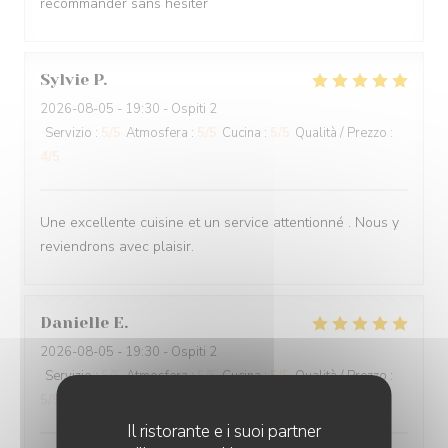
recommander sans hésiter
Sylvie
P
2026-08-05
- 19:30 - Ospiti 2
Servizio
:
5
/5
Atmosfera
:
5
/5
Cucina
:
5
/5
Qualità / Prezzo
:
4
/5
Une excellente cuisine et un service attentionné . Nous y
reviendrons avec plaisir.
Danielle
E
2026-08-05
- 19:30 - Ospiti 2
Servizio
:
5
/5
Atmosfera
:
5
/5
Cucina
:
5
/5
Qualità / Prezzo
:
5
/5
Il ristorante e i suoi partner