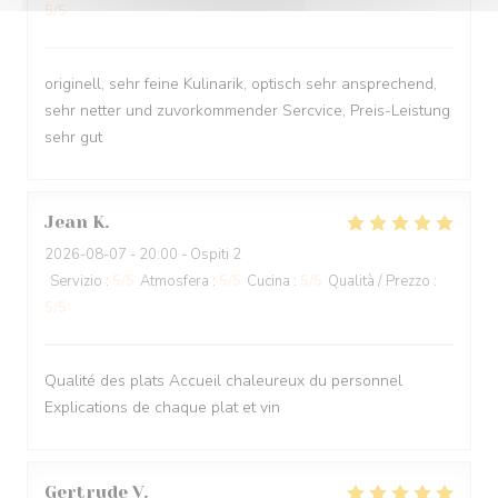
5
/5
originell, sehr feine Kulinarik, optisch sehr ansprechend,
sehr netter und zuvorkommender Sercvice, Preis-Leistung
sehr gut
Jean
K
2026-08-07
- 20:00 - Ospiti 2
Servizio
:
5
/5
Atmosfera
:
5
/5
Cucina
:
5
/5
Qualità / Prezzo
:
5
/5
Qualité des plats Accueil chaleureux du personnel
Explications de chaque plat et vin
Gertrude
V