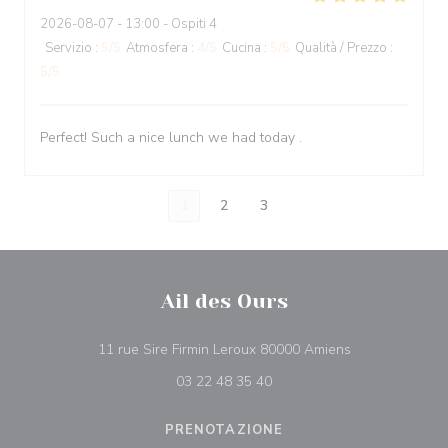
2026-08-07
- 13:00 - Ospiti 4
Servizio
:
5
/5
Atmosfera
:
4
/5
Cucina
:
5
/5
Qualità / Prezzo
:
5
/5
Perfect! Such a nice lunch we had today .
1
2
3
Ail des Ours
((apre una nuov
11 rue Sire Firmin Leroux 80000 Amiens
03 22 48 35 40
PRENOTAZIONE