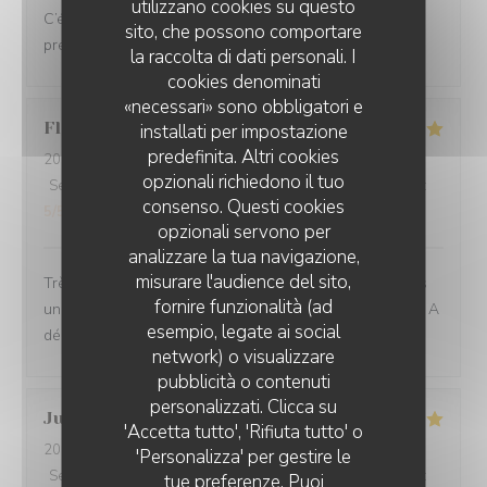
utilizzano cookies su questo
C’était un repas de rêve. Il y avait les produit frais
sito, che possono comportare
présenté avec élan. Nous étions très contents
la raccolta di dati personali. I
cookies denominati
«necessari» sono obbligatori e
Florian
R
installati per impostazione
predefinita. Altri cookies
2026-08-08
- 13:00 - Ospiti 2
opzionali richiedono il tuo
Servizio
:
5
/5
Atmosfera
:
5
/5
Cucina
:
5
/5
Qualità / Prezzo
:
consenso. Questi cookies
5
/5
opzionali servono per
analizzare la tua navigazione,
misurare l'audience del sito,
Très belle découverte, des assiettes pleines de saveurs
fornire funzionalità (ad
uniques, des associations audacieuses et savoureuses. A
esempio, legate ai social
découvrir !
network) o visualizzare
pubblicità o contenuti
personalizzati. Clicca su
Julie
L
'Accetta tutto', 'Rifiuta tutto' o
2026-08-06
- 13:00 - Ospiti 2
'Personalizza' per gestire le
Servizio
:
5
/5
Atmosfera
:
5
/5
Cucina
:
5
/5
Qualità / Prezzo
:
tue preferenze. Puoi