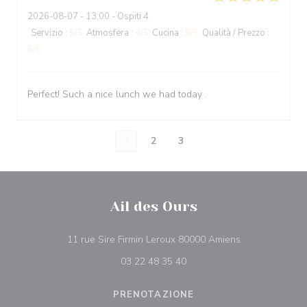
2026-08-07
- 13:00 - Ospiti 4
Servizio
:
5
/5
Atmosfera
:
4
/5
Cucina
:
5
/5
Qualità / Prezzo
:
5
/5
Perfect! Such a nice lunch we had today .
1
2
3
Ail des Ours
((apre una nuov
11 rue Sire Firmin Leroux 80000 Amiens
03 22 48 35 40
PRENOTAZIONE