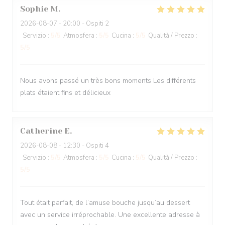
Sophie
M
2026-08-07
- 20:00 - Ospiti 2
Servizio
:
5
/5
Atmosfera
:
5
/5
Cucina
:
5
/5
Qualità / Prezzo
:
5
/5
Nous avons passé un très bons moments Les différents
plats étaient fins et délicieux
Catherine
E
2026-08-08
- 12:30 - Ospiti 4
Servizio
:
5
/5
Atmosfera
:
5
/5
Cucina
:
5
/5
Qualità / Prezzo
:
5
/5
Tout était parfait, de l’amuse bouche jusqu’au dessert
avec un service irréprochable. Une excellente adresse à