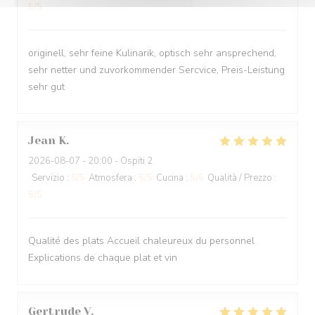
5
/5
originell, sehr feine Kulinarik, optisch sehr ansprechend,
sehr netter und zuvorkommender Sercvice, Preis-Leistung
sehr gut
Jean
K
2026-08-07
- 20:00 - Ospiti 2
Servizio
:
5
/5
Atmosfera
:
5
/5
Cucina
:
5
/5
Qualità / Prezzo
:
5
/5
Qualité des plats Accueil chaleureux du personnel
Explications de chaque plat et vin
Gertrude
V