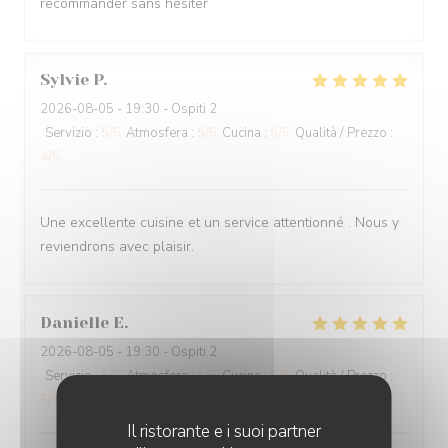
recommander sans hésiter
Sylvie
P
2026-08-05
- 19:30 - Ospiti 2
Servizio
:
5
/5
Atmosfera
:
5
/5
Cucina
:
5
/5
Qualità / Prezzo
:
4
/5
Une excellente cuisine et un service attentionné . Nous y
reviendrons avec plaisir.
Danielle
E
2026-08-05
- 19:30 - Ospiti 2
Servizio
:
5
/5
Atmosfera
:
5
/5
Cucina
:
5
/5
Qualità / Prezzo
:
5
/5
Il ristorante e i suoi partner