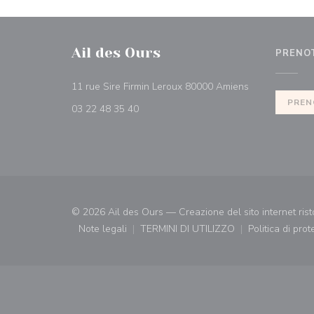
Ail des Ours
PRENO
((apre una nuov
11 rue Sire Firmin Leroux 80000 Amiens
PREN
03 22 48 35 40
© 2026 Ail des Ours — Creazione del sito internet ris
Note legali
TERMINI DI UTILIZZO
Politica di pro
((apre una nuova finestra))
((apre una nuova finestra))