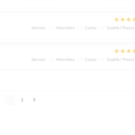
Servizio
:
5
/5
Atmosfera
:
5
/5
Cucina
:
5
/5
Qualità / Prezzo
Servizio
:
4
/5
Atmosfera
:
4
/5
Cucina
:
4
/5
Qualità / Prezzo
1
2
3