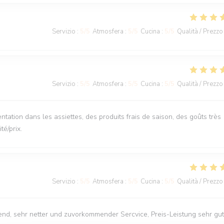
Servizio
:
5
/5
Atmosfera
:
5
/5
Cucina
:
5
/5
Qualità / Prezzo
Servizio
:
5
/5
Atmosfera
:
5
/5
Cucina
:
5
/5
Qualità / Prezzo
sentation dans les assiettes, des produits frais de saison, des goûts très
té/prix.
Servizio
:
5
/5
Atmosfera
:
5
/5
Cucina
:
5
/5
Qualità / Prezzo
chend, sehr netter und zuvorkommender Sercvice, Preis-Leistung sehr gut