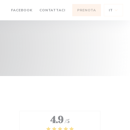
((APRE UNA NUOVA FINESTRA))
FACEBOOK
CONTATTACI
PRENOTA
IT
((APRE UNA NUOVA FINESTRA))
4.9
/5