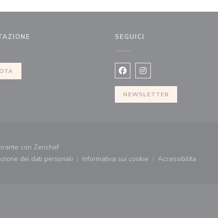
TAZIONE
SEGUICI
a finestra))
OTA
Facebook ((apre una nuova fi
Instagram ((apre una n
NEWSLETTER
((apre una nuova finestra))
torante con
Zenchef
tezione dei dati personali
Informativa sui cookie
Accessibilita
((apre una nuova finestra))
((apre una nuova finestra))
((apre una nu