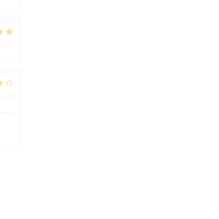
:
5
/5
:
4
/5