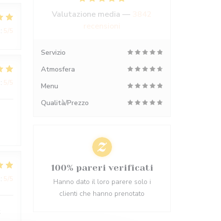
Valutazione media —
3842
recensioni
:
5
/5
Servizio
Atmosfera
:
5
/5
Menu
Qualità/Prezzo
100% pareri verificati
:
5
/5
Hanno dato il loro parere solo i
clienti che hanno prenotato