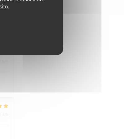
sito.
t ce
des
:
5
/5
:
4
/5