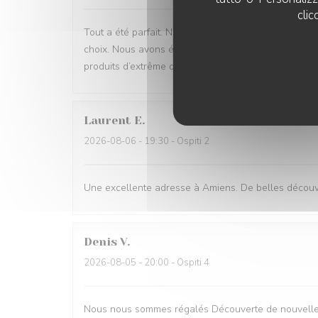
clic
Tout a été parfait. Nous avions hésité à opter pour l
choix. Nous avons été de belle découverte en belle 
produits d’extrême qualité et locaux. Nous recomman
Laurent
E
2026-08-06
- 19:30 - Ospiti 2
Une excellente adresse à Amiens. De belles découve
Denis
V
2026-08-05
- 20:00 - Ospiti 4
Nous nous sommes régalés Découverte de nouvelles