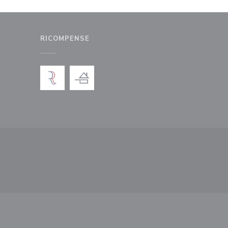
RICOMPENSE
nestra))
uova finestra))
ova finestra))