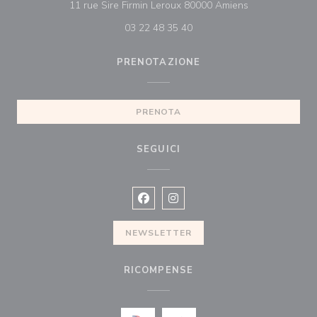
((apre una nuov
11 rue Sire Firmin Leroux 80000 Amiens
03 22 48 35 40
PRENOTAZIONE
PRENOTA
SEGUICI
Facebook ((apre una nuova finestra)
Instagram ((apre una nuova fi
NEWSLETTER
RICOMPENSE