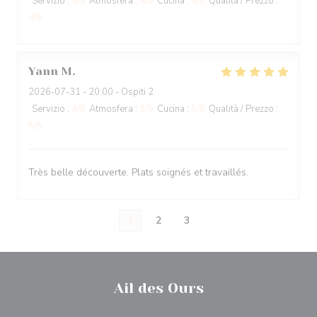
Servizio
:
4
/5
Atmosfera
:
4
/5
Cucina
:
4
/5
Qualità / Prezzo
:
4
/5
Yann
M
2026-07-31
- 20:00 - Ospiti 2
Servizio
:
4
/5
Atmosfera
:
3
/5
Cucina
:
5
/5
Qualità / Prezzo
:
5
/5
Très belle découverte. Plats soignés et travaillés.
1
2
3
Ail des Ours