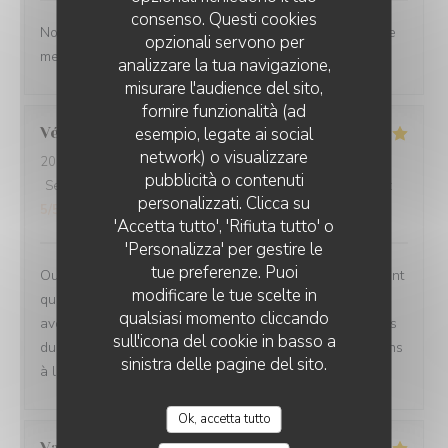
consenso. Questi cookies
Nous ne sommes mm jamais déçu. L’ail des ours reste le
opzionali servono per
meilleur restaurant d’Amiens et de loin.
analizzare la tua navigazione,
misurare l'audience del sito,
fornire funzionalità (ad
esempio, legate ai social
Véronique
D
network) o visualizzare
2026-07-29
- 20:00 - Ospiti 2
pubblicità o contenuti
Servizio
:
5
/5
Atmosfera
:
5
/5
Cucina
:
5
/5
Qualità / Prezzo
:
personalizzati. Clicca su
5
/5
'Accetta tutto', 'Rifiuta tutto' o
'Personalizza' per gestire le
tue preferenze. Puoi
Oui absolument nous recommandons votre établissement
modificare le tue scelte in
qui est à la hauteur des recommandations que nous
qualsiasi momento cliccando
avons eu Ce fut un moment délicieux dans tous les sens
sull'icona del cookie in basso a
du terme, belles et savoureuses découvertes, félicitations
sinistra delle pagine del sito.
à l ensemble du personnel en cuisine comme en salle
Ok, accetta tutto
Valérie
D