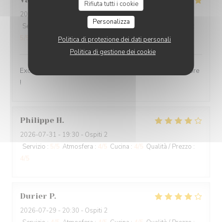
Rifiuta tutti i cookie
2026-07-30
- 12:30 - Ospiti 2
Personalizza
Servizio
:
5
/5
Atmosfera
:
5
/5
Cucina
:
5
/5
Qualità / Prezzo
:
5
/5
Politica di protezione dei dati personali
Politica di gestione dei cookie
Excellente cuisine, raffinée, personnel très sympa, j'adore
!
Philippe
H
2026-07-31
- 19:30 - Ospiti 2
Servizio
:
5
/5
Atmosfera
:
4
/5
Cucina
:
4
/5
Qualità / Prezzo
:
4
/5
Durier
P
2026-07-29
- 20:30 - Ospiti 2