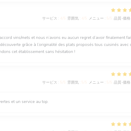
サービス
:
4
/5
雰囲気
:
4
/5
メニュー
:
5
/5
品質-価格
’accord vins/mets et nous n’avons eu aucun regret d’avoir finalement fai
découverte grâce à l’originalité des plats proposés tous cuisinés avec 
dons cet établissement sans hésitation !
サービス
:
5
/5
雰囲気
:
5
/5
メニュー
:
5
/5
品質-価格
rtes et un service au top.