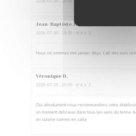
2026-07-30
- 20:00 - ゲスト 2
Jean-Baptiste
J
2026-07-30
- 19:30 - ゲスト 2
Nous ne sommes mm jamais déçu. L’ail des ours reste
Véronique
D
2026-07-29
- 20:00 - ゲスト 2
Oui absolument nous recommandons votre établisse
un moment délicieux dans tous les sens du terme, be
en cuisine comme en salle