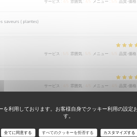
サービス
:
4
/5
雰囲気
:
4
/5
メニュー
:
5
/5
品質-価格
 saveurs ( plantes)
サービス
:
5
/5
雰囲気
:
5
/5
メニュー
:
5
/5
品質-価格
サービス
:
4
/5
雰囲気
:
4
/5
メニュー
:
4
/5
品質-価格
ーを利用しております。お客様自身でクッキー利用の設定
す。
全てに同意する
すべてのクッキーを拒否する
カスタマイズする