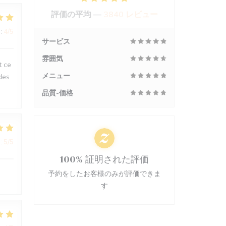
評価の平均 —
3840 レビュー
:
4
/5
サービス
雰囲気
t ce
メニュー
des
品質-価格
:
5
/5
100% 証明された評価
予約をしたお客様のみが評価できま
す