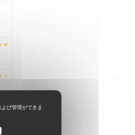
:
4
/5
:
5
/5
:
4
/5
および管理ができま