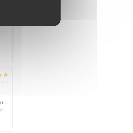
:
5
/5
:
5
/5
:
5
/5
 fut
nel