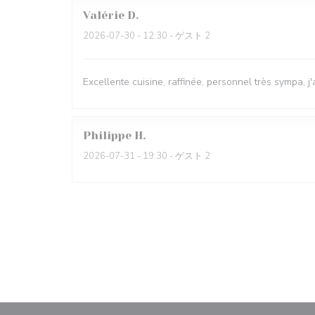
Valérie
D
2026-07-30
- 12:30 - ゲスト 2
Excellente cuisine, raffinée, personnel très sympa, j'
Philippe
H
2026-07-31
- 19:30 - ゲスト 2