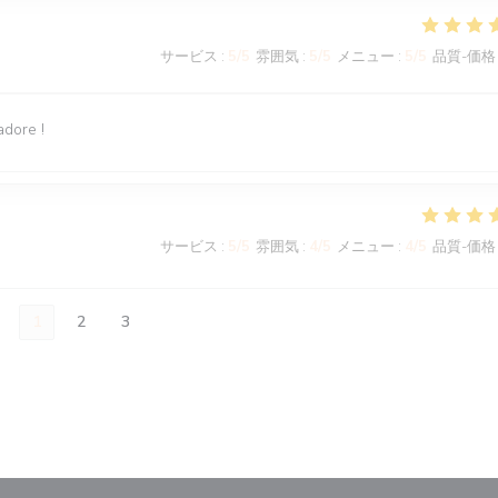
サービス
:
5
/5
雰囲気
:
5
/5
メニュー
:
5
/5
品質-価格
adore !
サービス
:
5
/5
雰囲気
:
4
/5
メニュー
:
4
/5
品質-価格
1
2
3