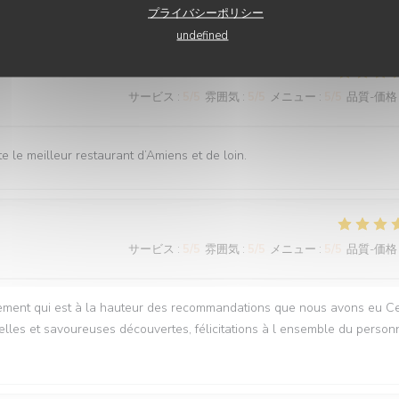
サービス
:
5
/5
雰囲気
:
5
/5
メニュー
:
5
/5
品質-価格
プライバシーポリシー
undefined
サービス
:
5
/5
雰囲気
:
5
/5
メニュー
:
5
/5
品質-価格
 le meilleur restaurant d’Amiens et de loin.
サービス
:
5
/5
雰囲気
:
5
/5
メニュー
:
5
/5
品質-価格
ment qui est à la hauteur des recommandations que nous avons eu Ce
lles et savoureuses découvertes, félicitations à l ensemble du person