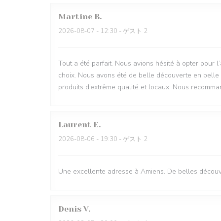
Martine
B
2026-08-07
- 12:30 - ゲスト 2
Tout a été parfait. Nous avions hésité à opter pour l
choix. Nous avons été de belle découverte en belle 
produits d’extrême qualité et locaux. Nous recomman
Laurent
E
2026-08-06
- 19:30 - ゲスト 2
Une excellente adresse à Amiens. De belles découve
Denis
V