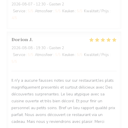
2026-08-07
- 12:30 - Gasten 2
Service
:
5
/5
Atmosfeer
:
5
/5
Keuken
:
5
/5
Kwaliteit / Prijs
:
4
/5
Dorion
J
2026-08-08
- 19:30 - Gasten 2
Service
:
5
/5
Atmosfeer
:
5
/5
Keuken
:
5
/5
Kwaliteit / Prijs
:
5
/5
Il n'y a aucune fausses notes sur sur restaurant,les plats
magnifiquement presentés et surtout délicieux avec Des
découvertes surprenantes. Le lieu atypique avec sa
cuisine ouverte et très bien décoré. Et pour finir un
personnel au petits soins. Bref un lieu rapport qualité prix
parfait. Nous avons découvert ce restaurant via un
cadeau. Mais nous y reviendrons avec plaisir. Merci