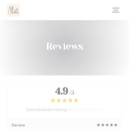
Cookies beheer paneel
Reviews
4.9
/5
Gemiddelde rating —
3840 reviews
Service