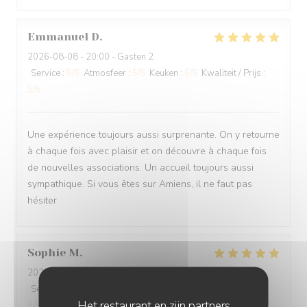
Emmanuel
D
2026-08-08
- 20:00 - Gasten 2
Service
:
5
/5
Atmosfeer
:
5
/5
Keuken
:
5
/5
Kwaliteit / Prijs
:
5
/5
Une expérience toujours aussi surprenante. On y retourne
à chaque fois avec plaisir et on découvre à chaque fois
de nouvelles associations. Un accueil toujours aussi
sympathique. Si vous êtes sur Amiens, il ne faut pas
hésiter
Sophie
M
2026-08-07
- 20:00 - Gasten 2
Service
:
5
/5
Atmosfeer
:
5
/5
Keuken
:
5
/5
Kwaliteit / Prijs
:
Het restaurant en zijn partners
5
/5