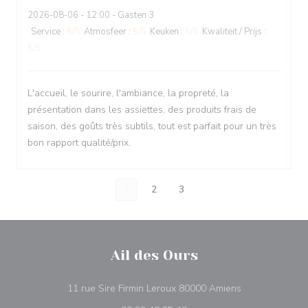
2026-08-06
- 12:00 - Gasten 3
Service
:
5
/5
Atmosfeer
:
5
/5
Keuken
:
5
/5
Kwaliteit / Prijs
:
5
/5
L'accueil, le sourire, l'ambiance, la propreté, la
présentation dans les assiettes, des produits frais de
saison, des goûts très subtils, tout est parfait pour un très
bon rapport qualité/prix.
1
2
3
Ail des Ours
((opent in een 
11 rue Sire Firmin Leroux 80000 Amiens