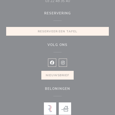
03 22 48 35 40
RESERVERING
RESERVEER EEN TAFEL
VOLG ONS
Facebook ((opent in een nieuw vens
Instagram ((opent in een nieu
NIEUWSBRIEF
BELONINGEN