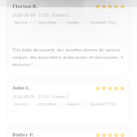
Florian
R
2026-08-08
- 13:00 - Gasten 2
Service
:
5
/5
Atmosfeer
:
5
/5
Keuken
:
5
/5
Kwaliteit / Prijs
:
5
/5
Très belle découverte, des assiettes pleines de saveurs
uniques, des associations audacieuses et savoureuses. A
découvrir !
Julie
L
2026-08-06
- 13:00 - Gasten 2
Service
:
5
/5
Atmosfeer
:
5
/5
Keuken
:
5
/5
Kwaliteit / Prijs
:
5
/5
Didier
P