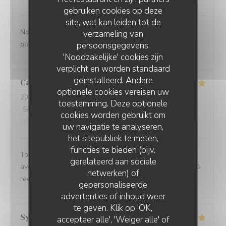
gebruiken cookies op deze
site, wat kan leiden tot de
Nous avons passé un très bons moments Les différents
verzameling van
plats étaient fins et délicieux
persoonsgegevens.
'Noodzakelijke' cookies zijn
verplicht en worden standaard
geïnstalleerd. Andere
Catherine
E
optionele cookies vereisen uw
2026-08-08
- 12:30 - Gasten 4
toestemming. Deze optionele
Service
:
5
/5
Atmosfeer
:
5
/5
Keuken
:
5
/5
Kwaliteit / Prijs
:
cookies worden gebruikt om
5
/5
uw navigatie te analyseren,
het sitepubliek te meten,
functies te bieden (bijv.
Tout était parfait, de l’amuse bouche jusqu’au dessert
gerelateerd aan sociale
avec un service irréprochable. Une excellente adresse à
netwerken) of
recommander sans hésiter
gepersonaliseerde
advertenties of inhoud weer
te geven. Klik op 'OK,
Sylvie
P
accepteer alle', 'Weiger alle' of