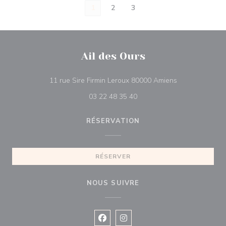
1
2
3
Ail des Ours
((ouvre une nou
11 rue Sire Firmin Leroux 80000 Amiens
03 22 48 35 40
RÉSERVATION
RÉSERVER
NOUS SUIVRE
Facebook ((ouvre une nouvelle fenê
Instagram ((ouvre une nouvell