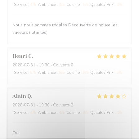
Service
:
4
/5
Ambiance
:
4
/5
Cuisine
:
5
/5
Qualité / Prix
:
4
/5
Nous nous sommes régalés Découverte de nouvelles
saveurs ( plantes)
Henri
C
2026-07-31
- 19:30 - Couverts 6
Service
:
5
/5
Ambiance
:
5
/5
Cuisine
:
5
/5
Qualité / Prix
:
5
/5
Alain
Q
2026-07-31
- 19:30 - Couverts 2
Service
:
4
/5
Ambiance
:
4
/5
Cuisine
:
4
/5
Qualité / Prix
:
4
/5
Oui