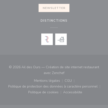
NEWSLETTER
DISTINCTIONS
© 2026 Ail des Ours — Création de site internet restaurant
((ouvre une nouvelle fenêtre)
avec
Zenchef
Mentions légales
CGU
((ouvre une nouvelle fenêtre))
((ouvre une nouvelle fenê
Politique de protection des données à caractère personnel
((ouvre une nouvelle fenêtre))
Politique de cookies
Accessibilite
((ouvre une nouvelle fenêtre))
((ouvre une nouvelle fe