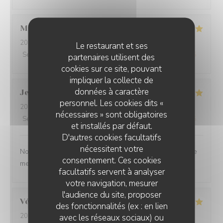
Martine
S
2026-07-30
- 20:00 - Couverts 2
Le restaurant et ses
Service
:
5
/5
Ambiance
:
5
/5
Cuisine
:
5
/5
Qualité / Prix
:
5
/5
partenaires utilisent des
cookies sur ce site, pouvant
impliquer la collecte de
données à caractère
Jean-Baptiste
J
personnel. Les cookies dits «
2026-07-30
- 19:30 - Couverts 2
nécessaires » sont obligatoires
Service
:
5
/5
Ambiance
:
5
/5
Cuisine
:
5
/5
Qualité / Prix
:
5
/5
et installés par défaut.
D'autres cookies facultatifs
nécessitent votre
Nous ne sommes mm jamais déçu. L’ail des ours reste le
consentement. Ces cookies
meilleur restaurant d’Amiens et de loin.
facultatifs servent à analyser
votre navigation, mesurer
l'audience du site, proposer
Véronique
D
des fonctionnalités (ex : en lien
2026-07-29
- 20:00 - Couverts 2
avec les réseaux sociaux) ou