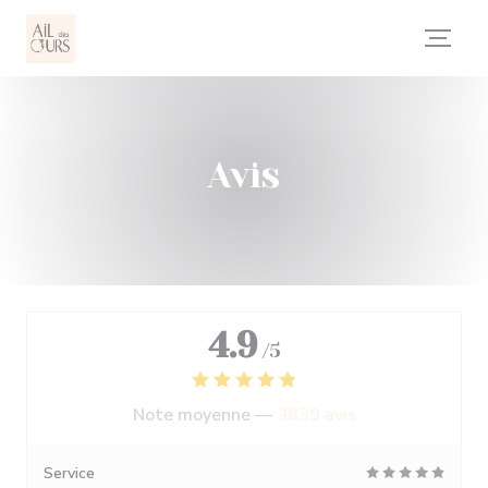
Personnalisation de vos choix en matière de cookies
Avis
4.9
/5
Note moyenne —
3839 avis
Service