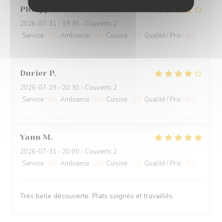
Philippe
H
2026-07-31
- 19:30 - Couverts 2
Service
:
5
/5
Ambiance
:
4
/5
Cuisine
:
4
/5
Qualité / Prix
:
4
/5
Durier
P
2026-07-29
- 20:30 - Couverts 2
Service
:
4
/5
Ambiance
:
4
/5
Cuisine
:
4
/5
Qualité / Prix
:
4
/5
Yann
M
2026-07-31
- 20:00 - Couverts 2
Service
:
4
/5
Ambiance
:
3
/5
Cuisine
:
5
/5
Qualité / Prix
:
5
/5
Très belle découverte. Plats soignés et travaillés.