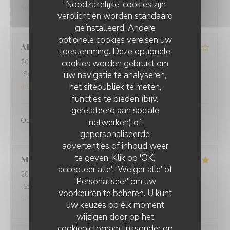
'Noodzakelijke' cookies zijn
5
/5
verplicht en worden standaard
geïnstalleerd. Andere
optionele cookies vereisen uw
Alain
Q
toestemming. Deze optionele
cookies worden gebruikt om
2026-07-31
- 19:30 - Gasten 2
uw navigatie te analyseren,
Service
:
4
/5
Atmosfeer
:
4
/5
Keuken
:
4
/5
Kwaliteit / Prijs
:
het sitepubliek te meten,
4
/5
functies te bieden (bijv.
gerelateerd aan sociale
Oui
netwerken) of
gepersonaliseerde
advertenties of inhoud weer
te geven. Klik op 'OK,
Martine
S
accepteer alle', 'Weiger alle' of
2026-07-30
- 20:00 - Gasten 2
'Personaliseer' om uw
Service
:
5
/5
Atmosfeer
:
5
/5
Keuken
:
5
/5
Kwaliteit / Prijs
:
voorkeuren te beheren. U kunt
5
/5
uw keuzes op elk moment
wijzigen door op het
cookiepictogram linksonder op