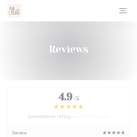
Cookies beheer paneel
Reviews
4.9
/5
Gemiddelde rating —
3842 reviews
Service