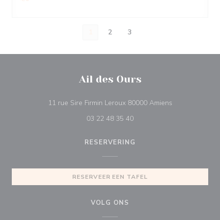
1
2
3
Ail des Ours
((opent in een 
11 rue Sire Firmin Leroux 80000 Amiens
03 22 48 35 40
RESERVERING
RESERVEER EEN TAFEL
VOLG ONS