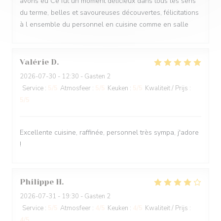
avons eu Ce fut un moment délicieux dans tous les sens
du terme, belles et savoureuses découvertes, félicitations
à l ensemble du personnel en cuisine comme en salle
Valérie
D
2026-07-30
- 12:30 - Gasten 2
Service
:
5
/5
Atmosfeer
:
5
/5
Keuken
:
5
/5
Kwaliteit / Prijs
:
5
/5
Excellente cuisine, raffinée, personnel très sympa, j'adore
!
Philippe
H
2026-07-31
- 19:30 - Gasten 2
Service
:
5
/5
Atmosfeer
:
4
/5
Keuken
:
4
/5
Kwaliteit / Prijs
:
4
/5