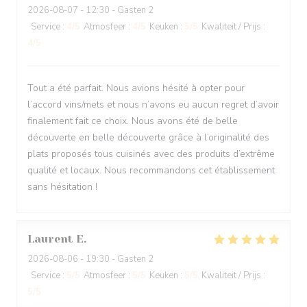
2026-08-07
- 12:30 - Gasten 2
Service
:
4
/5
Atmosfeer
:
4
/5
Keuken
:
5
/5
Kwaliteit / Prijs
:
4
/5
Tout a été parfait. Nous avions hésité à opter pour
l’accord vins/mets et nous n’avons eu aucun regret d’avoir
finalement fait ce choix. Nous avons été de belle
découverte en belle découverte grâce à l’originalité des
plats proposés tous cuisinés avec des produits d’extrême
qualité et locaux. Nous recommandons cet établissement
sans hésitation !
Laurent
E
2026-08-06
- 19:30 - Gasten 2
Service
:
5
/5
Atmosfeer
:
5
/5
Keuken
:
5
/5
Kwaliteit / Prijs
:
5
/5