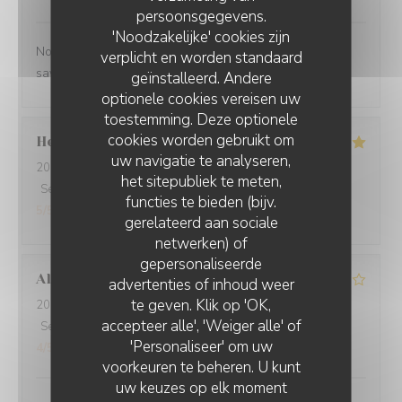
persoonsgegevens.
'Noodzakelijke' cookies zijn
Nous nous sommes régalés Découverte de nouvelles
verplicht en worden standaard
saveurs ( plantes)
geïnstalleerd. Andere
optionele cookies vereisen uw
toestemming. Deze optionele
cookies worden gebruikt om
Henri
C
uw navigatie te analyseren,
2026-07-31
- 19:30 - Gasten 6
het sitepubliek te meten,
Service
:
5
/5
Atmosfeer
:
5
/5
Keuken
:
5
/5
Kwaliteit / Prijs
:
functies te bieden (bijv.
5
/5
gerelateerd aan sociale
netwerken) of
gepersonaliseerde
Alain
Q
advertenties of inhoud weer
te geven. Klik op 'OK,
2026-07-31
- 19:30 - Gasten 2
accepteer alle', 'Weiger alle' of
Service
:
4
/5
Atmosfeer
:
4
/5
Keuken
:
4
/5
Kwaliteit / Prijs
:
'Personaliseer' om uw
4
/5
voorkeuren te beheren. U kunt
uw keuzes op elk moment