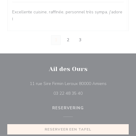
Excellente cuisine, raffinée, personnel très sympa, j'adore
!
1
2
3
Ail des Ours
((opent in een 
11 rue Sire Firmin Leroux 80000 Amiens
03 22 48 35 40
RESERVERING
RESERVEER EEN TAFEL