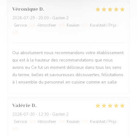
Véronique
D
2026-07-29
- 20:00 - Gasten 2
Service
:
5
/5
Atmosfeer
:
5
/5
Keuken
:
5
/5
Kwaliteit / Prijs
:
5
/5
Oui absolument nous recommandons votre établissement
qui est à la hauteur des recommandations que nous
avons eu Ce fut un moment délicieux dans tous les sens
du terme, belles et savoureuses découvertes, félicitations
à l ensemble du personnel en cuisine comme en salle
Valérie
D
2026-07-30
- 12:30 - Gasten 2
Service
:
5
/5
Atmosfeer
:
5
/5
Keuken
:
5
/5
Kwaliteit / Prijs
:
5
/5