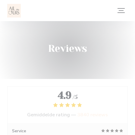
Cookies beheer paneel
Reviews
4.9
/5
Gemiddelde rating —
3840 reviews
Service