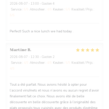
2026-08-07
- 13:00 - Gasten 4
Service
:
5
/5
Atmosfeer
:
4
/5
Keuken
:
5
/5
Kwaliteit / Prijs
:
5
/5
Perfect! Such a nice lunch we had today .
Martine
B
2026-08-07
- 12:30 - Gasten 2
Service
:
4
/5
Atmosfeer
:
4
/5
Keuken
:
5
/5
Kwaliteit / Prijs
:
4
/5
Tout a été parfait. Nous avions hésité à opter pour
l’accord vins/mets et nous n’avons eu aucun regret d’avoir
finalement fait ce choix. Nous avons été de belle
découverte en belle découverte grâce à l’originalité des
plats proposés tous cuisinés avec des produits d’extrême