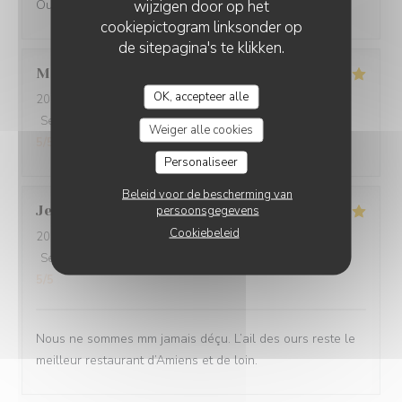
wijzigen door op het
Oui
cookiepictogram linksonder op
de sitepagina's te klikken.
Martine
S
OK, accepteer alle
2026-07-30
- 20:00 - Gasten 2
Service
:
5
/5
Atmosfeer
:
5
/5
Keuken
:
5
/5
Kwaliteit / Prijs
:
Weiger alle cookies
5
/5
Personaliseer
Beleid voor de bescherming van
Jean-Baptiste
J
persoonsgegevens
Cookiebeleid
2026-07-30
- 19:30 - Gasten 2
Service
:
5
/5
Atmosfeer
:
5
/5
Keuken
:
5
/5
Kwaliteit / Prijs
:
5
/5
Nous ne sommes mm jamais déçu. L’ail des ours reste le
meilleur restaurant d’Amiens et de loin.