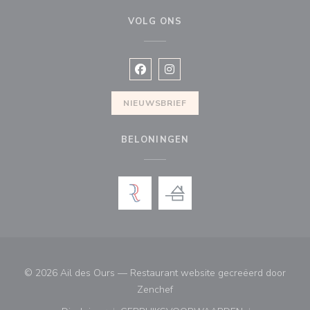
VOLG ONS
Facebook ((opent in een nieuw vens
Instagram ((opent in een nieu
NIEUWSBRIEF
BELONINGEN
© 2026 Ail des Ours — Restaurant website gecreëerd door
((opent in een nieuw venster))
Zenchef