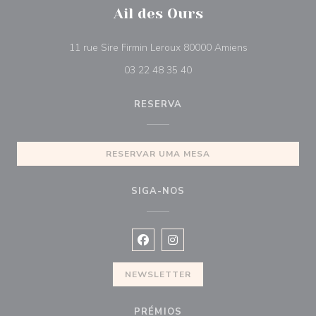
Ail des Ours
((abre numa nov
11 rue Sire Firmin Leroux 80000 Amiens
03 22 48 35 40
RESERVA
RESERVAR UMA MESA
SIGA-NOS
Facebook ((abre numa nova janela))
Instagram ((abre numa nova ja
NEWSLETTER
PRÉMIOS