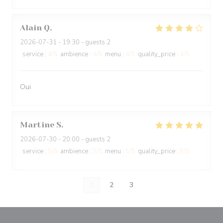
Alain
Q
2026-07-31
- 19:30 - guests 2
service
:
4
/5
ambience
:
4
/5
menu
:
4
/5
quality_price
:
4
/5
Oui
Martine
S
2026-07-30
- 20:00 - guests 2
service
:
5
/5
ambience
:
5
/5
menu
:
5
/5
quality_price
:
5
/5
1
2
3