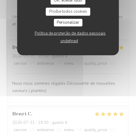
OK, aceitar tudo
Proíbe todos cookies
Une excellente adresse à Amiens. De belles découvertes
Personalizar
et un service au top.
Política de proteção de dados pessoais
undefined
Denis
V
2026-08-05
- 20:00 - guests 4
service
:
4
/5
ambience
:
4
/5
menu
:
5
/5
quality_price
:
4
/5
Nous nous sommes régalés Découverte de nouvelles
saveurs ( plantes)
Henri
C
2026-07-31
- 19:30 - guests 6
service
:
5
/5
ambience
:
5
/5
menu
:
5
/5
quality_price
:
5
/5