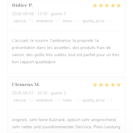
Didier
P
2026-08-06
- 12:00 - guests 3
service
:
5
/5
ambience
:
5
/5
menu
:
5
/5
quality_price
:
5
/5
L'accueil, le sourire, l'ambiance, la propreté, la
présentation dans les assiettes, des produits frais de
saison, des goûts très subtils, tout est parfait pour un très
bon rapport qualité/prix.
Clemens
M
2026-08-07
- 20:30 - guests 2
service
:
5
/5
ambience
:
5
/5
menu
:
5
/5
quality_price
:
5
/5
originell, sehr feine Kulinarik, optisch sehr ansprechend,
sehr netter und zuvorkommender Sercvice, Preis-Leistung