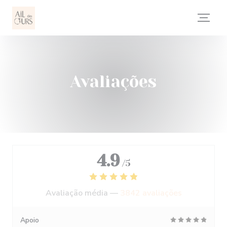
Painel de Gerenciamento de Cookies
Avaliações
4.9
/5
Avaliação média —
3842 avaliações
Apoio