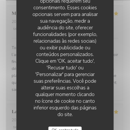
opcionais requerem seu
consentimento. Esses cookies
Martine
B
opcionais servem para analisar
sua navegação, medir a
2026-08-07
- 12:30 - guests 2
audiência do site, oferecer
service
:
4
/5
ambience
:
4
/5
menu
:
5
/5
quality_price
:
4
/5
funcionalidades (por exemplo,
relacionadas às redes sociais)
ou exibir publicidade ou
Tout a été parfait. Nous avions hésité à opter pour
conteúdos personalizados.
l’accord vins/mets et nous n’avons eu aucun regret d’avoir
Clique em 'OK, aceitar tudo',
finalement fait ce choix. Nous avons été de belle
'Recusar tudo' ou
découverte en belle découverte grâce à l’originalité des
'Personalizar' para gerenciar
plats proposés tous cuisinés avec des produits d’extrême
suas preferências. Você pode
qualité et locaux. Nous recommandons cet établissement
alterar suas escolhas a
sans hésitation !
qualquer momento clicando
no ícone de cookie no canto
inferior esquerdo das páginas
Laurent
E
do site.
2026-08-06
- 19:30 - guests 2
service
:
5
/5
ambience
:
5
/5
menu
:
5
/5
quality_price
:
5
/5