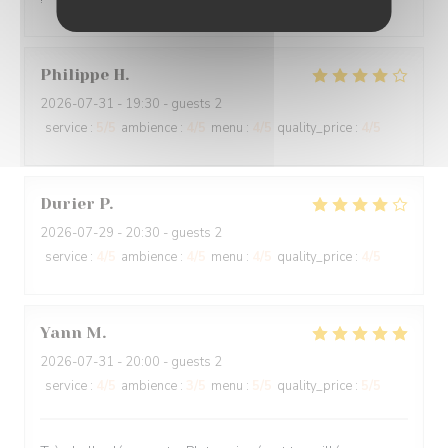
Philippe
H
2026-07-31
- 19:30 - guests 2
service
:
5
/5
ambience
:
4
/5
menu
:
4
/5
quality_price
:
4
/5
Durier
P
2026-07-29
- 20:30 - guests 2
service
:
4
/5
ambience
:
4
/5
menu
:
4
/5
quality_price
:
4
/5
Yann
M
2026-07-31
- 20:00 - guests 2
service
:
4
/5
ambience
:
3
/5
menu
:
5
/5
quality_price
:
5
/5