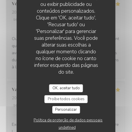
ou exibir publicidade ou
Véronique
D
conteúdos personalizados.
2026-07-29
- 20:00 - guests 2
Clique em 'OK, aceitar tudo',
service
:
5
/5
ambience
:
5
/5
menu
:
5
/5
quality_price
:
5
/5
'Recusar tudo' ou
'Personalizar' para gerenciar
suas preferências. Você pode
Oui absolument nous recommandons votre établissement
alterar suas escolhas a
qui est à la hauteur des recommandations que nous
qualquer momento clicando
avons eu Ce fut un moment délicieux dans tous les sens
no ícone de cookie no canto
du terme, belles et savoureuses découvertes, félicitations
inferior esquerdo das páginas
à l ensemble du personnel en cuisine comme en salle
do site.
OK, aceitar tudo
Valérie
D
2026-07-30
- 12:30 - guests 2
Proíbe todos cookies
service
:
5
/5
ambience
:
5
/5
menu
:
5
/5
quality_price
:
5
/5
Personalizar
Política de proteção de dados pessoais
Excellente cuisine, raffinée, personnel très sympa, j'adore
undefined
!