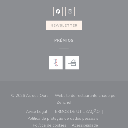
Facebook ((abre numa nova janela))
Instagram ((abre numa nova ja
NEWSLETTER
PRÉMIOS
© 2026 Ail des Ours — Website do restaurante criado por
((abre numa nova janela))
Zenchef
Aviso Legal
TERMOS DE UTILIZAÇÃO
((abre numa nova janela))
((abre numa nova janela))
Política de proteção de dados pessoais
((abre numa nova janela))
Política de cookies
Acessibilidade