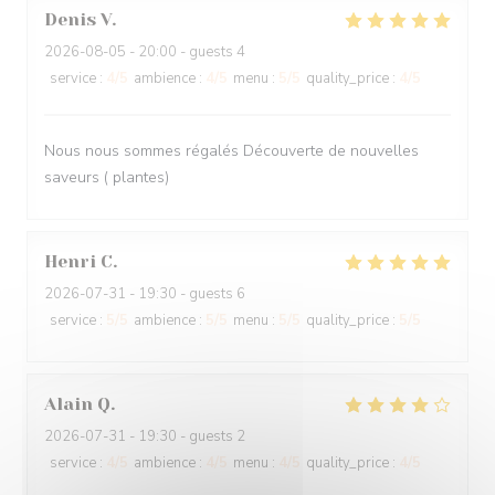
Denis
V
2026-08-05
- 20:00 - guests 4
service
:
4
/5
ambience
:
4
/5
menu
:
5
/5
quality_price
:
4
/5
Nous nous sommes régalés Découverte de nouvelles
saveurs ( plantes)
Henri
C
2026-07-31
- 19:30 - guests 6
service
:
5
/5
ambience
:
5
/5
menu
:
5
/5
quality_price
:
5
/5
Alain
Q
2026-07-31
- 19:30 - guests 2
service
:
4
/5
ambience
:
4
/5
menu
:
4
/5
quality_price
:
4
/5