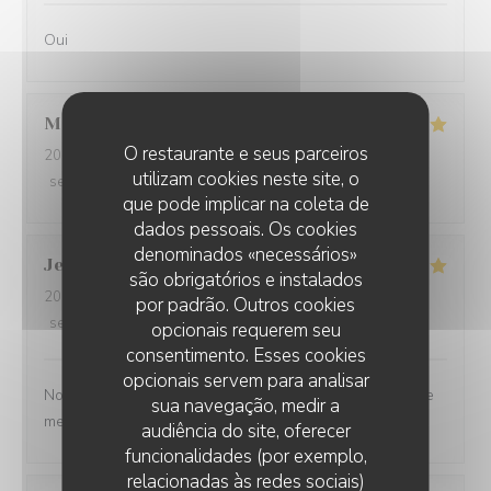
Oui
Martine
S
O restaurante e seus parceiros
2026-07-30
- 20:00 - guests 2
utilizam cookies neste site, o
service
:
5
/5
ambience
:
5
/5
menu
:
5
/5
quality_price
:
5
/5
que pode implicar na coleta de
dados pessoais. Os cookies
denominados «necessários»
Jean-Baptiste
J
são obrigatórios e instalados
2026-07-30
- 19:30 - guests 2
por padrão. Outros cookies
service
:
5
/5
ambience
:
5
/5
menu
:
5
/5
quality_price
:
5
/5
opcionais requerem seu
consentimento. Esses cookies
opcionais servem para analisar
Nous ne sommes mm jamais déçu. L’ail des ours reste le
sua navegação, medir a
meilleur restaurant d’Amiens et de loin.
audiência do site, oferecer
funcionalidades (por exemplo,
relacionadas às redes sociais)