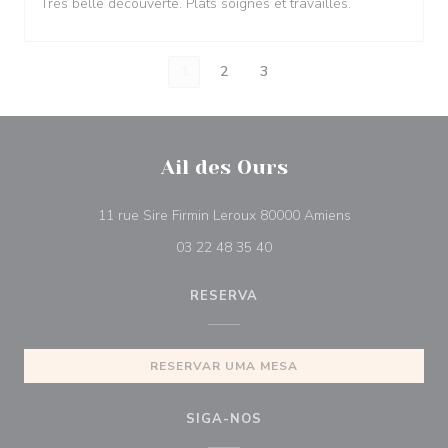
Très belle découverte. Plats soignés et travaillés.
1
2
3
Ail des Ours
((abre numa nov
11 rue Sire Firmin Leroux 80000 Amiens
03 22 48 35 40
RESERVA
RESERVAR UMA MESA
SIGA-NOS