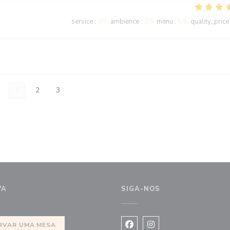
service
:
4
/5
ambience
:
3
/5
menu
:
5
/5
quality_price
1
2
3
VA
SIGA-NOS
va janela))
RVAR UMA MESA
Facebook ((abre numa nova j
Instagram ((abre numa 