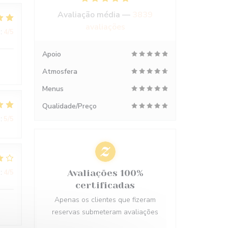
Avaliação média —
3839
avaliações
:
4
/5
Apoio
Atmosfera
Menus
Qualidade/Preço
:
5
/5
:
4
/5
Avaliações 100%
certificadas
Apenas os clientes que fizeram
reservas submeteram avaliações