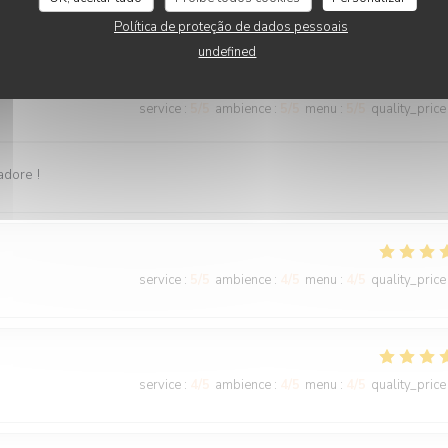
Política de proteção de dados pessoais
undefined
service
:
5
/5
ambience
:
5
/5
menu
:
5
/5
quality_price
adore !
service
:
5
/5
ambience
:
4
/5
menu
:
4
/5
quality_price
service
:
4
/5
ambience
:
4
/5
menu
:
4
/5
quality_price