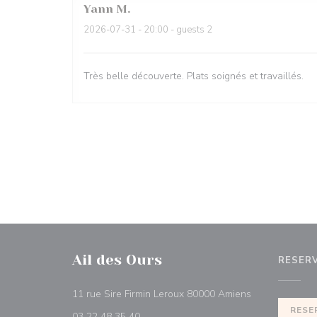
Yann
M
2026-07-31
- 20:00 - guests 2
Très belle découverte. Plats soignés et travaillés.
Ail des Ours
RESER
((abre numa no
11 rue Sire Firmin Leroux 80000 Amiens
RESE
03 22 48 35 40