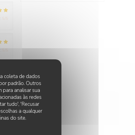
:
5
/5
:
5
/5
 na coleta de dados
 por padrão. Outros
 para analisar sua
lacionadas às redes
:
5
/5
ar tudo', 'Recusar
 escolhas a qualquer
nas do site.
 fut
nel