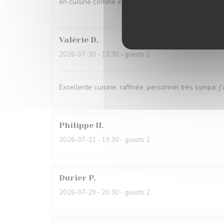
en cuisine comme en salle
Valérie
D
2026-07-30
- 12:30 - guests 2
Excellente cuisine, raffinée, personnel très sympa, j'
Philippe
H
2026-07-31
- 19:30 - guests 2
Durier
P
2026-07-29
- 20:30 - guests 2