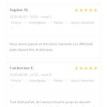
Sophie
M
2026-08-07
- 20:00 - гости 2
Услуги
:
5
/5
Атмосфера
:
5
/5
Меню
:
5
/5
Цена / качество
:
5
/5
Nous avons passé un très bons moments Les différents
plats étaient fins et délicieux
Catherine
E
2026-08-08
- 12:30 - гости 4
Услуги
:
5
/5
Атмосфера
:
5
/5
Меню
:
5
/5
Цена / качество
:
5
/5
Tout était parfait, de l’amuse bouche jusqu’au dessert