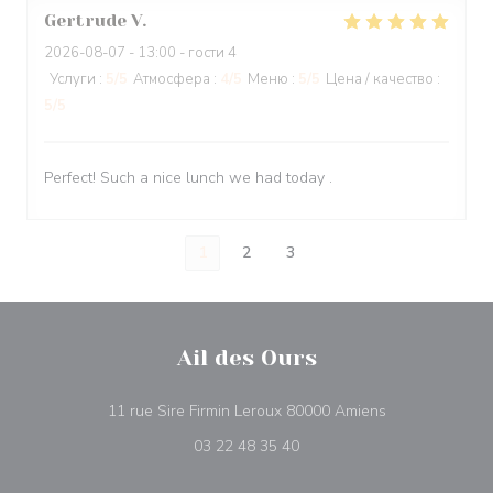
Gertrude
V
2026-08-07
- 13:00 - гости 4
Услуги
:
5
/5
Атмосфера
:
4
/5
Меню
:
5
/5
Цена / качество
:
5
/5
Perfect! Such a nice lunch we had today .
1
2
3
Ail des Ours
((открывается 
11 rue Sire Firmin Leroux 80000 Amiens
03 22 48 35 40