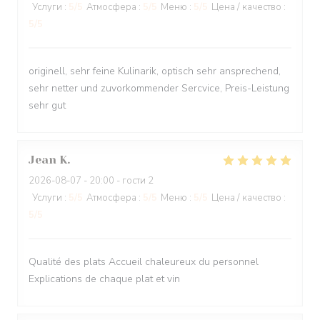
Услуги
:
5
/5
Атмосфера
:
5
/5
Меню
:
5
/5
Цена / качество
:
5
/5
originell, sehr feine Kulinarik, optisch sehr ansprechend,
sehr netter und zuvorkommender Sercvice, Preis-Leistung
sehr gut
Jean
K
2026-08-07
- 20:00 - гости 2
Услуги
:
5
/5
Атмосфера
:
5
/5
Меню
:
5
/5
Цена / качество
:
5
/5
Qualité des plats Accueil chaleureux du personnel
Explications de chaque plat et vin