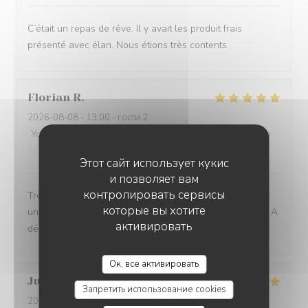
C’était un repas de rêve. Il y avait les produit frais
présenté avec élan. Nous étions très contents
Florian
R
2026-08-08
- 13:00 - гости 2
Услуги
:
5
/5
Атмосфера
:
5
/5
Меню
:
5
/5
Цена / качество
:
5
/5
Этот сайт использует кукис
и позволяет вам
контролировать сервисы
Très belle découverte, des assiettes pleines de saveurs
которые вы хотите
uniques, des associations audacieuses et savoureuses. A
активировать
découvrir !
Ок, все активировать
Julie
L
Запретить использование cookies
2026-08-06
- 13:00 - гости 2