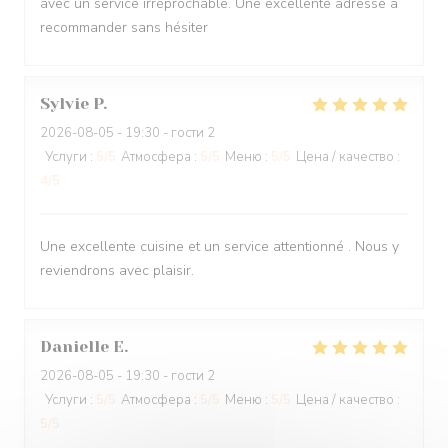
avec un service irréprochable. Une excellente adresse à
recommander sans hésiter
Sylvie
P
2026-08-05
- 19:30 - гости 2
Услуги
:
5
/5
Атмосфера
:
5
/5
Меню
:
5
/5
Цена / качество
:
4
/5
Une excellente cuisine et un service attentionné . Nous y
reviendrons avec plaisir.
Danielle
E
2026-08-05
- 19:30 - гости 2
Услуги
:
5
/5
Атмосфера
:
5
/5
Меню
:
5
/5
Цена / качество
:
5
/5