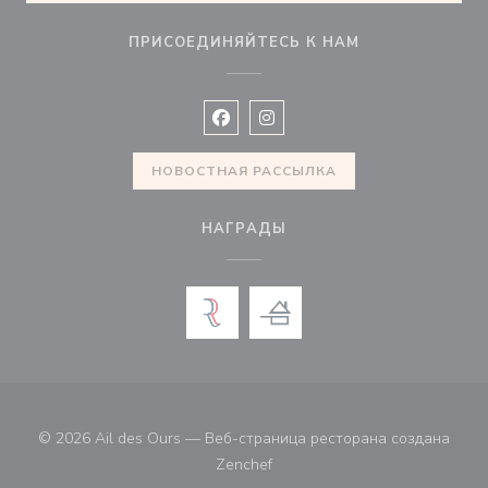
ПРИСОЕДИНЯЙТЕСЬ К НАМ
Facebook ((открывается в новом 
Instagram ((открывается в н
НОВОСТНАЯ РАССЫЛКА
НАГРАДЫ
© 2026 Ail des Ours — Веб-страница ресторана создана
((открывается в новом окне))
Zenchef