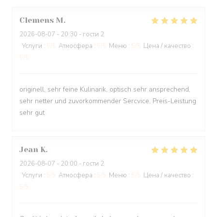
Clemens
M
2026-08-07
- 20:30 - гости 2
Услуги
:
5
/5
Атмосфера
:
5
/5
Меню
:
5
/5
Цена / качество
:
5
/5
originell, sehr feine Kulinarik, optisch sehr ansprechend,
sehr netter und zuvorkommender Sercvice, Preis-Leistung
sehr gut
Jean
K
2026-08-07
- 20:00 - гости 2
Услуги
:
5
/5
Атмосфера
:
5
/5
Меню
:
5
/5
Цена / качество
:
5
/5