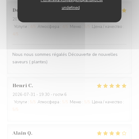
undefined
Denis
V
2026-08-05
- 20:00 - гости 4
Услуги
:
4
/5
Атмосфера
:
4
/5
Меню
:
5
/5
Цена / качество
:
4
/5
Nous nous sommes régalés Découverte de nouvelles
saveurs ( plantes)
Henri
C
2026-07-31
- 19:30 - гости 6
Услуги
:
5
/5
Атмосфера
:
5
/5
Меню
:
5
/5
Цена / качество
:
5
/5
Alain
Q