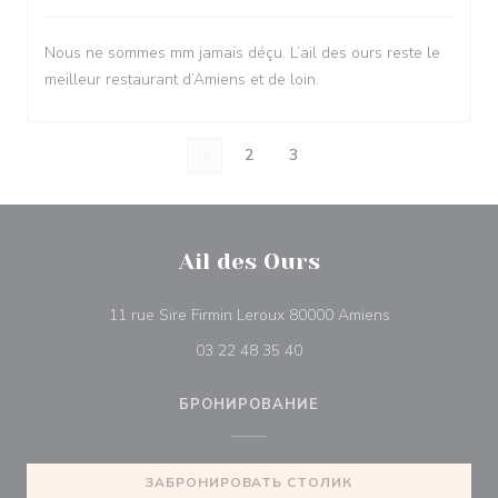
Nous ne sommes mm jamais déçu. L’ail des ours reste le
meilleur restaurant d’Amiens et de loin.
1
2
3
Ail des Ours
((открывается 
11 rue Sire Firmin Leroux 80000 Amiens
03 22 48 35 40
БРОНИРОВАНИЕ
ЗАБРОНИРОВАТЬ СТОЛИК