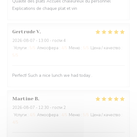
Qualité des plats Accueil chaleureux du personnel
Explications de chaque plat et vin
Gertrude
V
2026-08-07
- 13:00 - гости 4
Услуги
:
5
/5
Атмосфера
:
4
/5
Меню
:
5
/5
Цена / качество
:
5
/5
Perfect! Such a nice lunch we had today .
Martine
B
2026-08-07
- 12:30 - гости 2
Услуги
:
4
/5
Атмосфера
:
4
/5
Меню
:
5
/5
Цена / качество
:
4
/5