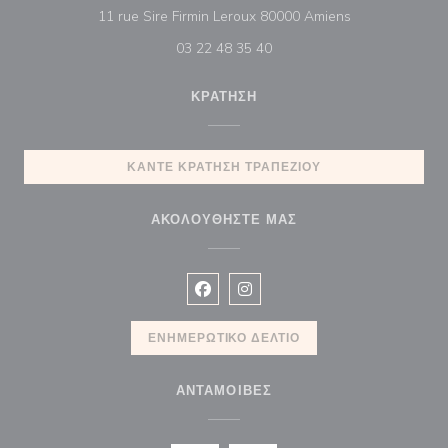
((ανοίγει σε νέ
11 rue Sire Firmin Leroux 80000 Amiens
03 22 48 35 40
ΚΡΆΤΗΣΗ
ΚΆΝΤΕ ΚΡΆΤΗΣΗ ΤΡΑΠΕΖΙΟΎ
ΑΚΟΛΟΥΘΉΣΤΕ ΜΑΣ
Facebook ((ανοίγει σε νέο παράθυρ
Instagram ((ανοίγει σε νέο π
ΕΝΗΜΕΡΩΤΙΚΌ ΔΕΛΤΊΟ
ΑΝΤΑΜΟΙΒΈΣ