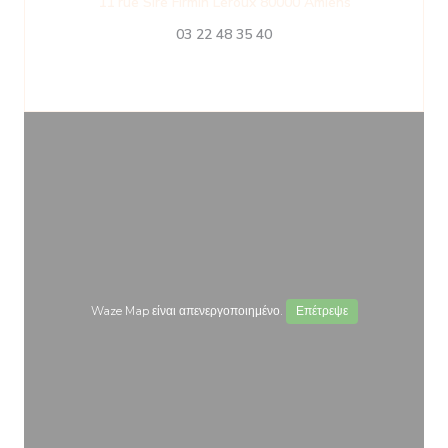
((ανοίγει σε 
11 rue Sire Firmin Leroux 80000 Amiens
03 22 48 35 40
Waze Map είναι απενεργοποιημένο.
Επέτρεψε