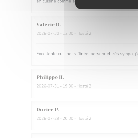
en cuisine comme en salle
Valérie
D
2026-07-30
- 12:30 - Hosté 2
Excellente cuisine, raffinée, personnel très sympa, j'
Philippe
H
2026-07-31
- 19:30 - Hosté 2
Durier
P
2026-07-29
- 20:30 - Hosté 2