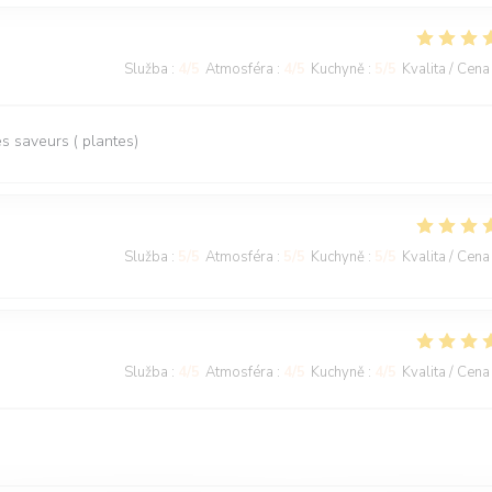
Služba
:
4
/5
Atmosféra
:
4
/5
Kuchyně
:
5
/5
Kvalita / Cena
 saveurs ( plantes)
Služba
:
5
/5
Atmosféra
:
5
/5
Kuchyně
:
5
/5
Kvalita / Cena
Služba
:
4
/5
Atmosféra
:
4
/5
Kuchyně
:
4
/5
Kvalita / Cena