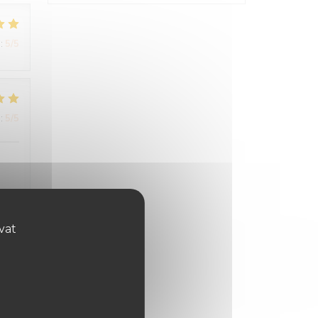
:
5
/5
:
5
/5
ovat
:
5
/5
 fut
nel