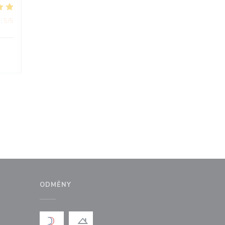
:
5
/5
ODMĚNY
ém okně))
 v novém okně))