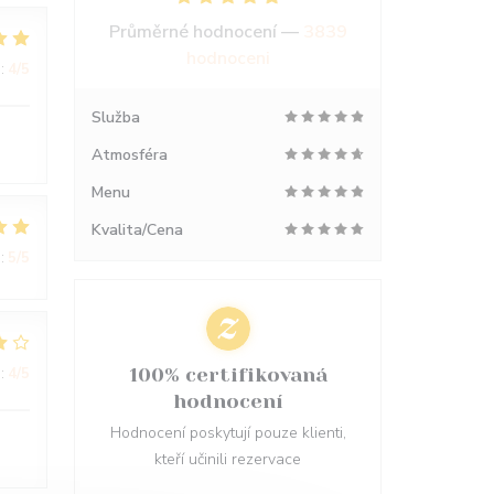
Průměrné hodnocení —
3839
hodnoceni
:
4
/5
Služba
Atmosféra
Menu
Kvalita/Cena
:
5
/5
:
4
/5
100% certifikovaná
hodnocení
Hodnocení poskytují pouze klienti,
kteří učinili rezervace