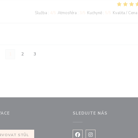
Služba
:
4
/5
Atmosféra
:
3
/5
Kuchyně
:
5
/5
Kvalita / Cena
1
2
3
VACE
SLEDUJTE NÁS
novém okně))
RVOVAT STŮL
Facebook ((otevře se v nov
Instagram ((otevře se