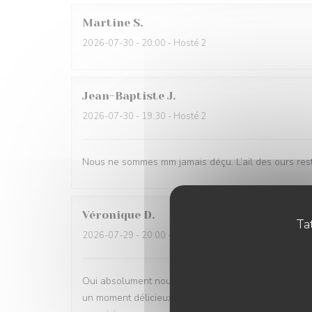
Martine
S
2026-07-30
- 20:00 - Hosté 2
Jean-Baptiste
J
2026-07-30
- 19:30 - Hosté 2
Nous ne sommes mm jamais déçu. L’ail des ours reste
Véronique
D
Tat
2026-07-29
- 20:00 - Hosté 2
Oui absolument nous recommandons votre établisse
un moment délicieux dans tous les sens du terme, be