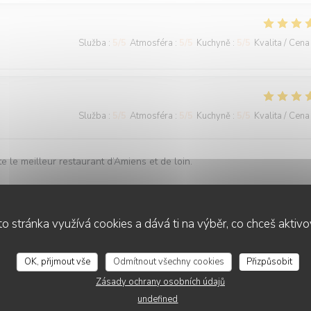
Služba
:
5
/5
Atmosféra
:
5
/5
Kuchyně
:
5
/5
Kvalita / Cena
Služba
:
5
/5
Atmosféra
:
5
/5
Kuchyně
:
5
/5
Kvalita / Cena
 le meilleur restaurant d’Amiens et de loin.
o stránka využívá cookies a dává ti na výběr, co chceš aktiv
Služba
:
5
/5
Atmosféra
:
5
/5
Kuchyně
:
5
/5
Kvalita / Cena
OK, přijmout vše
Odmítnout všechny cookies
Přizpůsobit
ment qui est à la hauteur des recommandations que nous avons eu Ce
Zásady ochrany osobních údajů
lles et savoureuses découvertes, félicitations à l ensemble du person
undefined