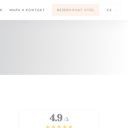
((OTEVŘE SE V NOVÉM OKNĚ))
K
MAPA A KONTAKT
REZERVOVAT STŮL
CS
 V NOVÉM OKNĚ))
4.9
/5