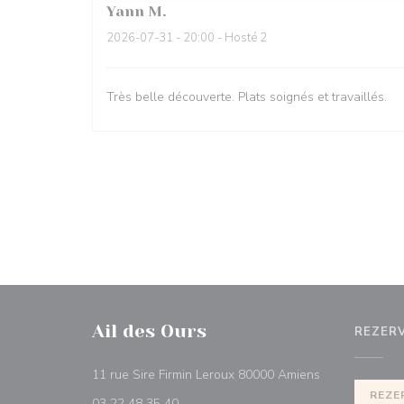
Yann
M
2026-07-31
- 20:00 - Hosté 2
Très belle découverte. Plats soignés et travaillés.
Ail des Ours
REZER
((otevře se v 
11 rue Sire Firmin Leroux 80000 Amiens
REZE
03 22 48 35 40