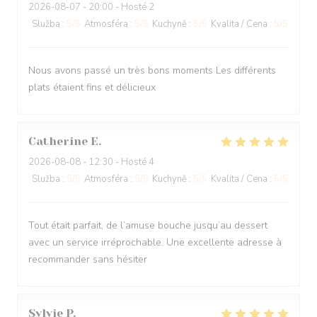
2026-08-07
- 20:00 - Hosté 2
Služba
:
5
/5
Atmosféra
:
5
/5
Kuchyně
:
5
/5
Kvalita / Cena
:
5
/5
Nous avons passé un très bons moments Les différents
plats étaient fins et délicieux
Catherine
E
2026-08-08
- 12:30 - Hosté 4
Služba
:
5
/5
Atmosféra
:
5
/5
Kuchyně
:
5
/5
Kvalita / Cena
:
5
/5
Tout était parfait, de l’amuse bouche jusqu’au dessert
avec un service irréprochable. Une excellente adresse à
recommander sans hésiter
Sylvie
P