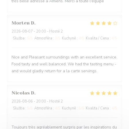
très belle adresse à Amiens. Merci à toute l'équipe
Morten
D
2026-08-07
- 20:00 - Hosté 2
Služba
:
5
/5
Atmosféra
:
3
/5
Kuchyně
:
4
/5
Kvalita / Cena
:
4
/5
Nice and Pleasant surroundings with an excellent service.
Food tasty and well balanced. We had the tasting menu -
and would gladly return for a la carte servings.
Nicolas
D
2026-08-06
- 20:00 - Hosté 2
Služba
:
5
/5
Atmosféra
:
4
/5
Kuchyně
:
5
/5
Kvalita / Cena
:
4
/5
Toujours très agréablement surpris par les inspirations du