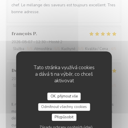
chef. Le mélange des saveurs est toujours excellent. Tres
bonne adresse.
françois
P
2026-08-07
- 12:30 - Hosté 2
Služba
:
5
/5
Atmosféra
:
5
/5
Kuchyně
:
5
/5
Kvalita / Cena
:
4
/5
Tato stránka využívá cookies
Dorion
J
a dává ti na výběr, co chceš
2026-08-08
- 19:30 - Hosté 2
aktivovat
Služba
:
5
/5
Atmosféra
:
5
/5
Kuchyně
:
5
/5
Kvalita / Cena
:
5
/5
OK, přijmout vše
Il n'y a aucune fausses notes sur sur restaurant,les plats
Odmítnout všechny cookies
magnifiquement presentés et surtout délicieux avec Des
Přizpůsobit
découvertes surprenantes. Le lieu atypique avec sa
cuisine ouverte et très bien décoré. Et pour finir un
Zásady ochrany osobních údajů