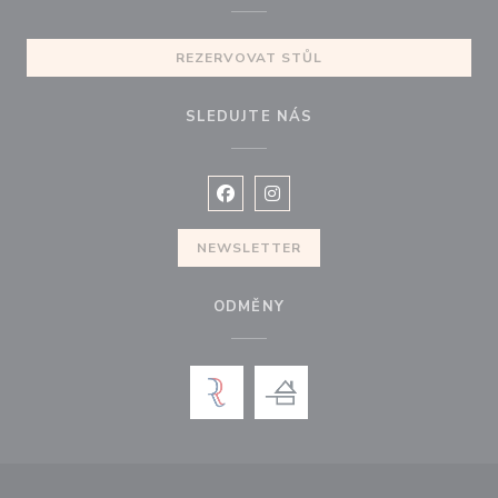
REZERVOVAT STŮL
SLEDUJTE NÁS
Facebook ((otevře se v novém okně
Instagram ((otevře se v nové
NEWSLETTER
ODMĚNY