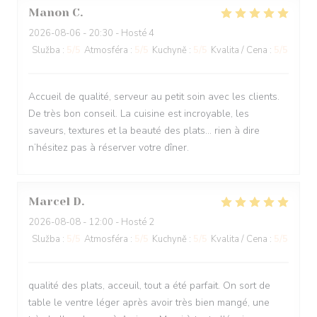
Manon
C
2026-08-06
- 20:30 - Hosté 4
Služba
:
5
/5
Atmosféra
:
5
/5
Kuchyně
:
5
/5
Kvalita / Cena
:
5
/5
Accueil de qualité, serveur au petit soin avec les clients.
De très bon conseil. La cuisine est incroyable, les
saveurs, textures et la beauté des plats… rien à dire
n’hésitez pas à réserver votre dîner.
Marcel
D
2026-08-08
- 12:00 - Hosté 2
Služba
:
5
/5
Atmosféra
:
5
/5
Kuchyně
:
5
/5
Kvalita / Cena
:
5
/5
qualité des plats, acceuil, tout a été parfait. On sort de
table le ventre léger après avoir très bien mangé, une