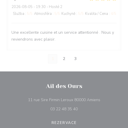
2026-08-05
- 19:30 - Hosté 2
Služba
:
5
/5
Atmosféra
:
5
/5
Kuchyně
:
5
/5
Kvalita / Cena
:
4
/5
Une excellente cuisine et un service attentionné . Nous y
reviendrons avec plaisir.
1
2
3
Ail des Ours
((otevře se v n
11 rue Sire Firmin Leroux 80000 Amiens
03 22 48 35 40
REZERVACE