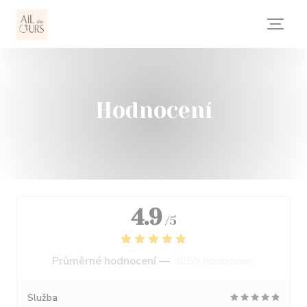
Panel pro správu cookies
Hodnocení
4.9
/5
Průměrné hodnocení —
3859 hodnoceni
Služba