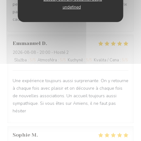
personnel au petits soins. Bref un lieu rapport qualité prix
undefined
parfait. Nous avons découvert ce restaurant via un
cadeau. Mais nous y reviendrons avec plaisir. Merci
Emmanuel
D
2026-08-08
- 20:00 - Hosté 2
Služba
:
5
/5
Atmosféra
:
5
/5
Kuchyně
:
5
/5
Kvalita / Cena
:
5
/5
Une expérience toujours aussi surprenante. On y retourne
à chaque fois avec plaisir et on découvre à chaque fois
de nouvelles associations. Un accueil toujours aussi
sympathique. Si vous êtes sur Amiens, il ne faut pas
hésiter
Sophie
M