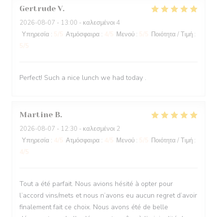
Gertrude
V
2026-08-07
- 13:00 - καλεσμένοι 4
Υπηρεσία
:
5
/5
Ατμόσφαιρα
:
4
/5
Μενού
:
5
/5
Ποιότητα / Τιμή
:
5
/5
Perfect! Such a nice lunch we had today .
Martine
B
2026-08-07
- 12:30 - καλεσμένοι 2
Υπηρεσία
:
4
/5
Ατμόσφαιρα
:
4
/5
Μενού
:
5
/5
Ποιότητα / Τιμή
:
4
/5
Tout a été parfait. Nous avions hésité à opter pour
l’accord vins/mets et nous n’avons eu aucun regret d’avoir
finalement fait ce choix. Nous avons été de belle