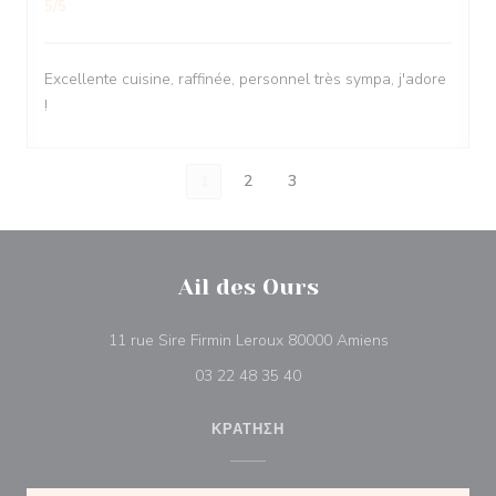
5
/5
Excellente cuisine, raffinée, personnel très sympa, j'adore
!
1
2
3
Ail des Ours
((ανοίγει σε νέ
11 rue Sire Firmin Leroux 80000 Amiens
03 22 48 35 40
ΚΡΆΤΗΣΗ