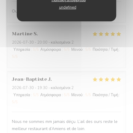
undefined
Oui
Martine
S
2026-07-30
- 20:00 - καλεσμένοι 2
Υπηρεσία
:
5
/5
Ατμόσφαιρα
:
5
/5
Μενού
:
5
/5
Ποιότητα / Τιμή
:
5
/5
Jean-Baptiste
J
2026-07-30
- 19:30 - καλεσμένοι 2
Υπηρεσία
:
5
/5
Ατμόσφαιρα
:
5
/5
Μενού
:
5
/5
Ποιότητα / Τιμή
:
5
/5
Nous ne sommes mm jamais déçu. L’ail des ours reste le
meilleur restaurant d’Amiens et de loin.