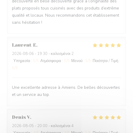
découverte en belle découverte grâce à l’originalité des
plats proposés tous cuisinés avec des produits d’extrême
qualité et locaux. Nous recommandons cet établissement
sans hésitation !
Laurent
E
2026-08-06
- 19:30 - καλεσμένοι 2
Υπηρεσία
:
5
/5
Ατμόσφαιρα
:
5
/5
Μενού
:
5
/5
Ποιότητα / Τιμή
:
5
/5
Une excellente adresse à Amiens. De belles découvertes
et un service au top.
Denis
V
2026-08-05
- 20:00 - καλεσμένοι 4