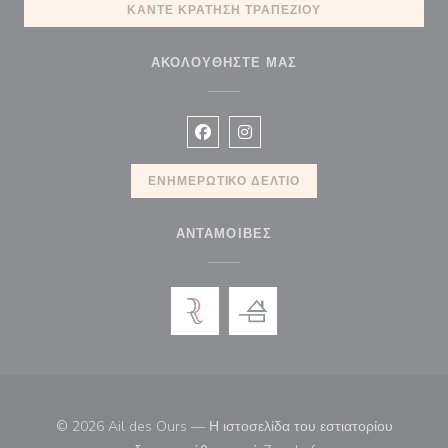
ΚΆΝΤΕ ΚΡΆΤΗΣΗ ΤΡΑΠΕΖΙΟΎ
ΑΚΟΛΟΥΘΉΣΤΕ ΜΑΣ
Facebook ((ανοίγει σε νέο παράθυρ
Instagram ((ανοίγει σε νέο π
ΕΝΗΜΕΡΩΤΙΚΌ ΔΕΛΤΊΟ
ΑΝΤΑΜΟΙΒΈΣ
© 2026 Ail des Ours — Η ιστοσελίδα του εστιατορίου