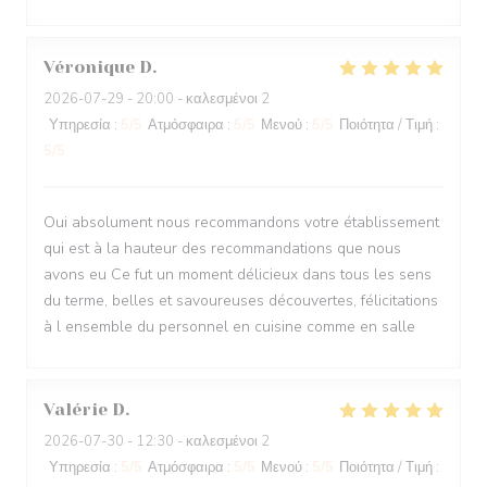
Véronique
D
2026-07-29
- 20:00 - καλεσμένοι 2
Υπηρεσία
:
5
/5
Ατμόσφαιρα
:
5
/5
Μενού
:
5
/5
Ποιότητα / Τιμή
:
5
/5
Oui absolument nous recommandons votre établissement
qui est à la hauteur des recommandations que nous
avons eu Ce fut un moment délicieux dans tous les sens
du terme, belles et savoureuses découvertes, félicitations
à l ensemble du personnel en cuisine comme en salle
Valérie
D
2026-07-30
- 12:30 - καλεσμένοι 2
Υπηρεσία
:
5
/5
Ατμόσφαιρα
:
5
/5
Μενού
:
5
/5
Ποιότητα / Τιμή
: