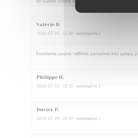
en cuisine comme en salle
Valérie
D
2026-07-30
- 12:30 - καλεσμένοι 2
Excellente cuisine, raffinée, personnel très sympa, j'
Philippe
H
2026-07-31
- 19:30 - καλεσμένοι 2
Durier
P
2026-07-29
- 20:30 - καλεσμένοι 2