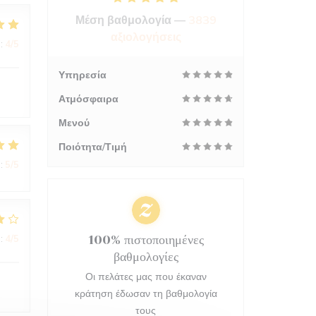
Μέση βαθμολογία —
3839
αξιολογήσεις
:
4
/5
Υπηρεσία
Ατμόσφαιρα
Μενού
Ποιότητα/Τιμή
:
5
/5
:
4
/5
100% πιστοποιημένες
βαθμολογίες
Οι πελάτες μας που έκαναν
κράτηση έδωσαν τη βαθμολογία
τους