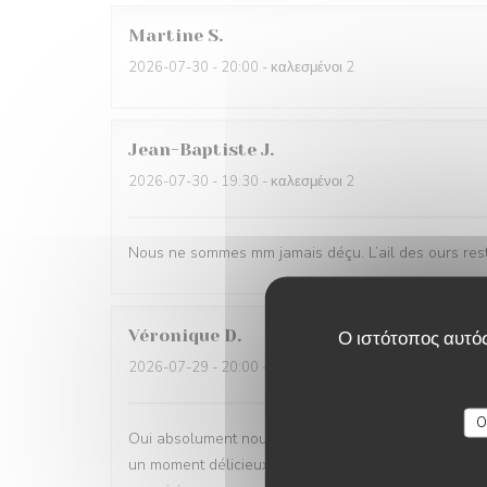
Martine
S
2026-07-30
- 20:00 - καλεσμένοι 2
Jean-Baptiste
J
2026-07-30
- 19:30 - καλεσμένοι 2
Nous ne sommes mm jamais déçu. L’ail des ours reste
Véronique
D
Ο ιστότοπος αυτός
2026-07-29
- 20:00 - καλεσμένοι 2
O
Oui absolument nous recommandons votre établisse
un moment délicieux dans tous les sens du terme, be