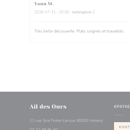
Yann
M
2026-07-31
- 20:00 - καλεσμένοι 2
Très belle découverte. Plats soignés et travaillés.
Ail des Ours
ΚΡΆΤΗ
((ανοίγει σε ν
11 rue Sire Firmin Leroux 80000 Amiens
ΚΆΝΤ
03 22 48 35 40