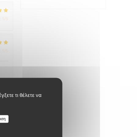
:
5
/5
:
5
/5
γξετε τι θέλετε να
:
5
/5
υση
 fut
nel