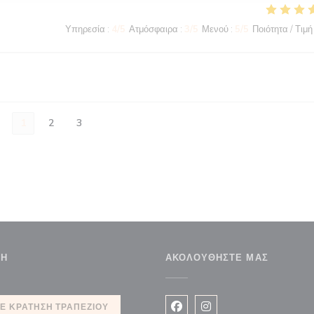
Υπηρεσία
:
4
/5
Ατμόσφαιρα
:
3
/5
Μενού
:
5
/5
Ποιότητα / Τιμή
1
2
3
ΣΗ
ΑΚΟΛΟΥΘΉΣΤΕ ΜΑΣ
έο παράθυρο))
Ε ΚΡΆΤΗΣΗ ΤΡΑΠΕΖΙΟΎ
Facebook ((ανοίγει σε νέο 
Instagram ((ανοίγει σ