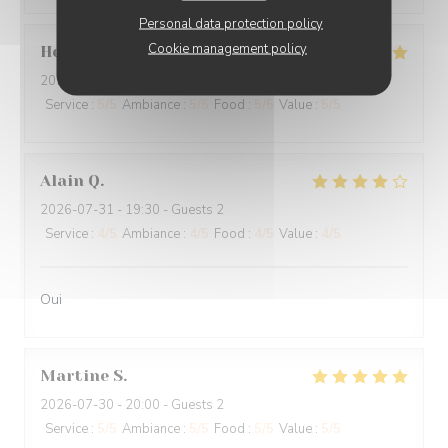
Personal data protection policy
Cookie management policy
Henri
C
2026-07-31
- 19:30 - Guests 6
Service
:
5
/5
Ambiance
:
5
/5
Food
:
5
/5
Value
:
5
/5
Alain
Q
2026-07-31
- 19:30 - Guests 2
Service
:
4
/5
Ambiance
:
4
/5
Food
:
4
/5
Value
:
4
/5
Oui
Martine
S
2026-07-30
- 20:00 - Guests 2
Service
:
5
/5
Ambiance
:
5
/5
Food
:
5
/5
Value
:
5
/5