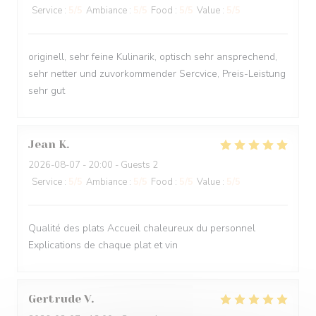
Service
:
5
/5
Ambiance
:
5
/5
Food
:
5
/5
Value
:
5
/5
originell, sehr feine Kulinarik, optisch sehr ansprechend,
sehr netter und zuvorkommender Sercvice, Preis-Leistung
sehr gut
Jean
K
2026-08-07
- 20:00 - Guests 2
Service
:
5
/5
Ambiance
:
5
/5
Food
:
5
/5
Value
:
5
/5
Qualité des plats Accueil chaleureux du personnel
Explications de chaque plat et vin
Gertrude
V