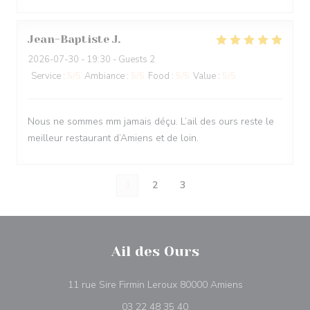
Jean-Baptiste
J
2026-07-30
- 19:30 - Guests 2
Service
:
5
/5
Ambiance
:
5
/5
Food
:
5
/5
Value
:
5
/5
Nous ne sommes mm jamais déçu. L’ail des ours reste le
meilleur restaurant d’Amiens et de loin.
1
2
3
Ail des Ours
((opens in a n
11 rue Sire Firmin Leroux 80000 Amiens
03 22 48 35 40