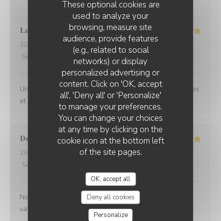
These optional cookies are
used to analyze your
browsing, measure site
Laurent
E
audience, provide features
2026-08-06
- 19:30 - Guests 2
(e.g., related to social
Service
:
5
/5
Ambiance
:
5
/5
Food
:
5
/5
Value
:
5
/5
networks) or display
personalized advertising or
content. Click on 'OK, accept
Une excellente adresse à Amiens. De belles découvertes
all', 'Deny all' or 'Personalize'
et un service au top.
to manage your preferences.
You can change your choices
at any time by clicking on the
Denis
V
cookie icon at the bottom left
of the site pages.
2026-08-05
- 20:00 - Guests 4
Service
:
4
/5
Ambiance
:
4
/5
Food
:
5
/5
Value
:
4
/5
OK, accept all
Nous nous sommes régalés Découverte de nouvelles
Deny all cookies
saveurs ( plantes)
Personalize