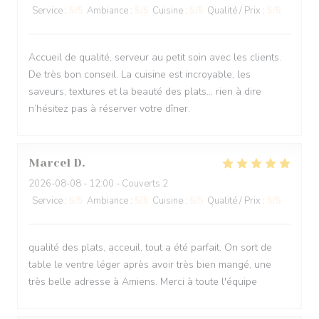
Service
:
5
/5
Ambiance
:
5
/5
Cuisine
:
5
/5
Qualité / Prix
:
5
/5
Accueil de qualité, serveur au petit soin avec les clients.
De très bon conseil. La cuisine est incroyable, les
saveurs, textures et la beauté des plats… rien à dire
n’hésitez pas à réserver votre dîner.
Marcel
D
2026-08-08
- 12:00 - Couverts 2
Service
:
5
/5
Ambiance
:
5
/5
Cuisine
:
5
/5
Qualité / Prix
:
5
/5
qualité des plats, acceuil, tout a été parfait. On sort de
table le ventre léger après avoir très bien mangé, une
très belle adresse à Amiens. Merci à toute l'équipe