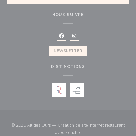
NOUS SUIVRE
Facebook ((ouvre une nouvelle fenê
Instagram ((ouvre une nouvell
NEWSLETTER
DISTINCTIONS
© 2026 Ail des Ours — Création de site internet restaurant
((ouvre une nouvelle fenêtre)
avec
Zenchef