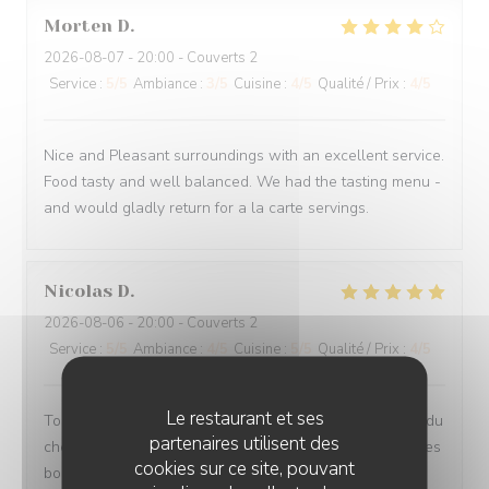
Morten
D
2026-08-07
- 20:00 - Couverts 2
Service
:
5
/5
Ambiance
:
3
/5
Cuisine
:
4
/5
Qualité / Prix
:
4
/5
Nice and Pleasant surroundings with an excellent service.
Food tasty and well balanced. We had the tasting menu -
and would gladly return for a la carte servings.
Nicolas
D
2026-08-06
- 20:00 - Couverts 2
Service
:
5
/5
Ambiance
:
4
/5
Cuisine
:
5
/5
Qualité / Prix
:
4
/5
Le restaurant et ses
Toujours très agréablement surpris par les inspirations du
partenaires utilisent des
chef. Le mélange des saveurs est toujours excellent. Tres
cookies sur ce site, pouvant
bonne adresse.