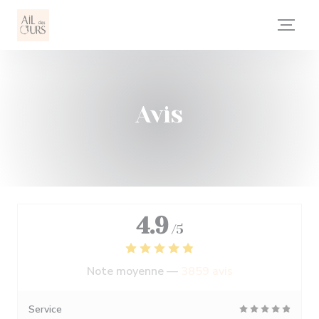
Personnalisation de vos choix en matière de cookies
Avis
4.9
/5
Note moyenne —
3859 avis
Service