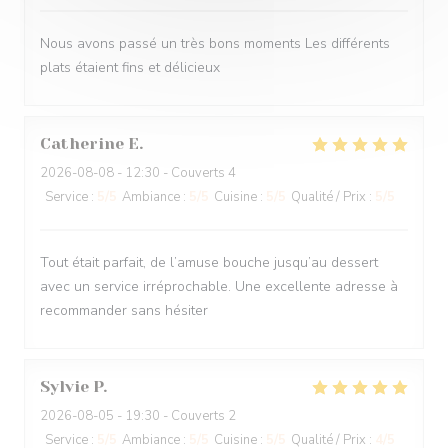
Nous avons passé un très bons moments Les différents
plats étaient fins et délicieux
Catherine
E
2026-08-08
- 12:30 - Couverts 4
Service
:
5
/5
Ambiance
:
5
/5
Cuisine
:
5
/5
Qualité / Prix
:
5
/5
Tout était parfait, de l’amuse bouche jusqu’au dessert
avec un service irréprochable. Une excellente adresse à
recommander sans hésiter
Sylvie
P
2026-08-05
- 19:30 - Couverts 2
Service
:
5
/5
Ambiance
:
5
/5
Cuisine
:
5
/5
Qualité / Prix
:
4
/5