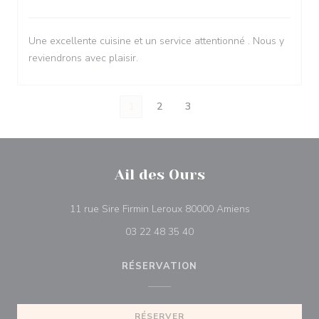
Une excellente cuisine et un service attentionné . Nous y
reviendrons avec plaisir.
1
2
3
Ail des Ours
((ouvre une nou
11 rue Sire Firmin Leroux 80000 Amiens
03 22 48 35 40
RÉSERVATION
RÉSERVER