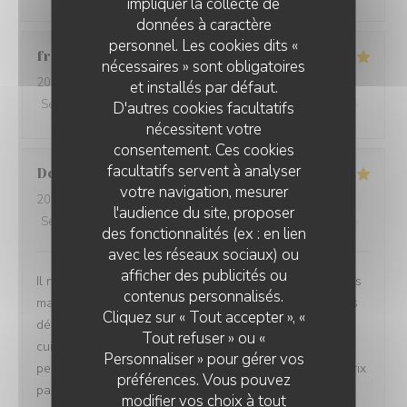
impliquer la collecte de
données à caractère
personnel. Les cookies dits «
françois
P
nécessaires » sont obligatoires
2026-08-07
- 12:30 - Couverts 2
et installés par défaut.
Service
:
5
/5
Ambiance
:
5
/5
Cuisine
:
5
/5
Qualité / Prix
:
4
/5
D'autres cookies facultatifs
nécessitent votre
consentement. Ces cookies
facultatifs servent à analyser
Dorion
J
votre navigation, mesurer
2026-08-08
- 19:30 - Couverts 2
l'audience du site, proposer
Service
:
5
/5
Ambiance
:
5
/5
Cuisine
:
5
/5
Qualité / Prix
:
5
/5
des fonctionnalités (ex : en lien
avec les réseaux sociaux) ou
afficher des publicités ou
Il n'y a aucune fausses notes sur sur restaurant,les plats
contenus personnalisés.
magnifiquement presentés et surtout délicieux avec Des
Cliquez sur « Tout accepter », «
découvertes surprenantes. Le lieu atypique avec sa
Tout refuser » ou «
cuisine ouverte et très bien décoré. Et pour finir un
Personnaliser » pour gérer vos
personnel au petits soins. Bref un lieu rapport qualité prix
préférences. Vous pouvez
parfait. Nous avons découvert ce restaurant via un
modifier vos choix à tout