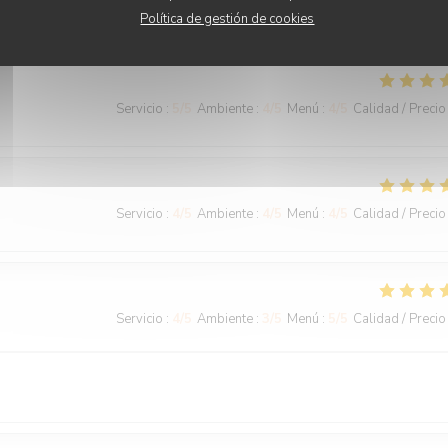
adore !
Política de gestión de cookies
Servicio
:
5
/5
Ambiente
:
4
/5
Menú
:
4
/5
Calidad / Precio
Servicio
:
4
/5
Ambiente
:
4
/5
Menú
:
4
/5
Calidad / Precio
Servicio
:
4
/5
Ambiente
:
3
/5
Menú
:
5
/5
Calidad / Precio