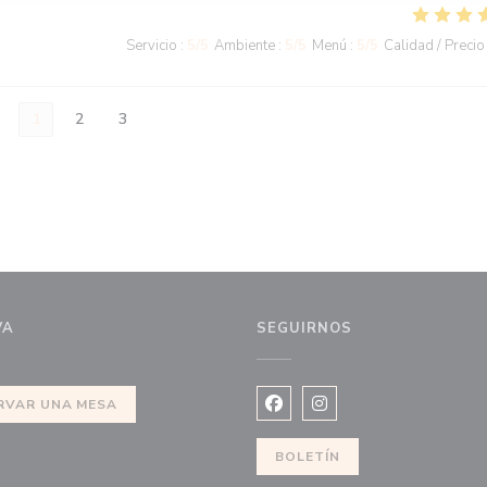
Servicio
:
5
/5
Ambiente
:
5
/5
Menú
:
5
/5
Calidad / Precio
1
2
3
VA
SEGUIRNOS
nueva ventana))
RVAR UNA MESA
Facebook ((abre en una nuev
Instagram ((abre en u
BOLETÍN