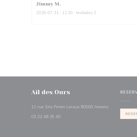
Jimmy
M
2026-07-31
- 12:30 - Invitados 2
Ail des Ours
RESER
((abre en una 
11 rue Sire Firmin Leroux 80000 Amiens
RESE
03 22 48 35 40