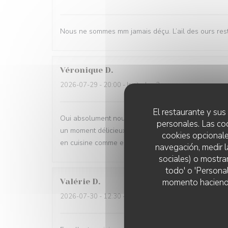
Nous ne sommes mm jamais déçu. L’ail des ours reste
Véronique
D
2026-07-29
- 20:00 - Invitados 2
El restaurante y sus 
Oui absolument nous recommandons votre établisse
personales. Las co
un moment délicieux dans tous les sens du terme, be
cookies opcionale
en cuisine comme en salle
navegación, medir l
sociales) o mostra
todo' o 'Persona
momento haciendo c
Valérie
D
2026-07-30
- 12:30 - Invitados 2