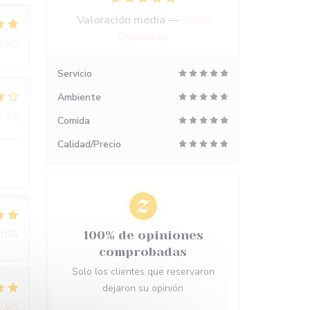
Valoración media —
3839
Opiniones
:
5
/5
Servicio
Ambiente
:
4
/5
Comida
Calidad/Precio
:
5
/5
100% de opiniones
comprobadas
Solo los clientes que reservaron
dejaron su opinión
:
5
/5