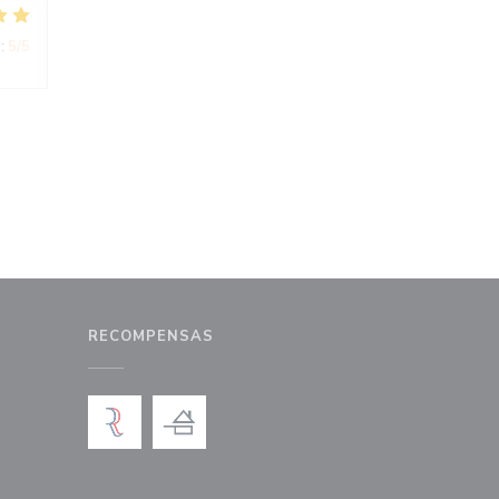
:
5
/5
RECOMPENSAS
a ventana))
na nueva ventana))