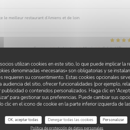
 le meilleur restaurant d’Amiens et de loin.
Servicio
:
5
/5
Ambiente
:
5
/5
Menú
:
5
/5
Calidad / Precio
socios utilizan cookies en este sitio, lo que puede implicar la
ment qui est à la hauteur des recommandations que nous avons eu Ce
okies denominadas «necesarias» son obligatorias y se instalan
lles et savoureuses découvertes, félicitations à l ensemble du person
s requieren su consentimiento. Estas cookies opcionales sirve
a audiencia del sitio, ofrecer funcionalidades (por ejemplo, re
r publicidad o contenidos personalizados. Haga clic en 'Acept
lizar' para gestionar sus preferencias. Puede cambiar sus opci
lic en el icono de cookie en la parte inferior izquierda de las
Servicio
:
5
/5
Ambiente
:
5
/5
Menú
:
5
/5
Calidad / Precio
OK, aceptar todas
Denegar todas las cookies
Personalizar
Política de protección de datos personales