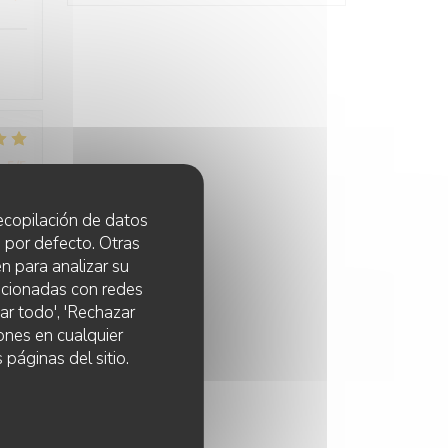
:
5
/5
 recopilación de datos
 fut
 por defecto. Otras
nel
n para analizar su
lacionadas con redes
ar todo', 'Rechazar
ones en cualquier
 páginas del sitio.
:
5
/5