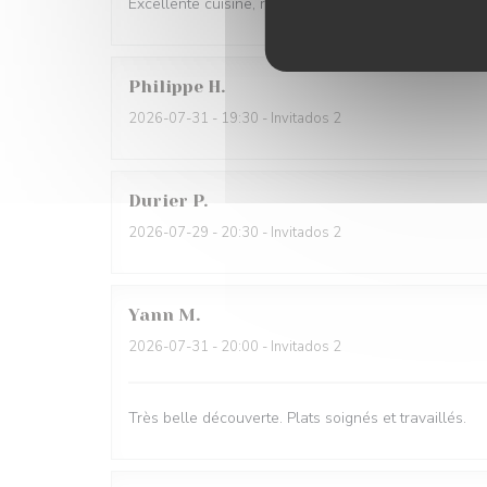
Excellente cuisine, raffinée, personnel très sympa, j'
Philippe
H
2026-07-31
- 19:30 - Invitados 2
Durier
P
2026-07-29
- 20:30 - Invitados 2
Yann
M
2026-07-31
- 20:00 - Invitados 2
Très belle découverte. Plats soignés et travaillés.