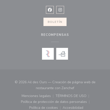
Facebook ((abre en una nueva vent
Instagram ((abre en una nuev
BOLETÍN
RECOMPENSAS
© 2026 Ail des Ours — Creación de página web de
((abre en una nueva ve
restaurante con
Zenchef
Menciones legales
TÉRMINOS DE USO
((abre en una nueva ventana))
((abre en una nueva ven
Política de protección de datos personales
((abre en una nueva ventana))
Política de cookies
Accesibilidad