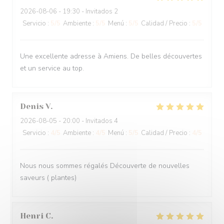
2026-08-06
- 19:30 - Invitados 2
Servicio
:
5
/5
Ambiente
:
5
/5
Menú
:
5
/5
Calidad / Precio
:
5
/5
Une excellente adresse à Amiens. De belles découvertes
et un service au top.
Denis
V
2026-08-05
- 20:00 - Invitados 4
Servicio
:
4
/5
Ambiente
:
4
/5
Menú
:
5
/5
Calidad / Precio
:
4
/5
Nous nous sommes régalés Découverte de nouvelles
saveurs ( plantes)
Henri
C