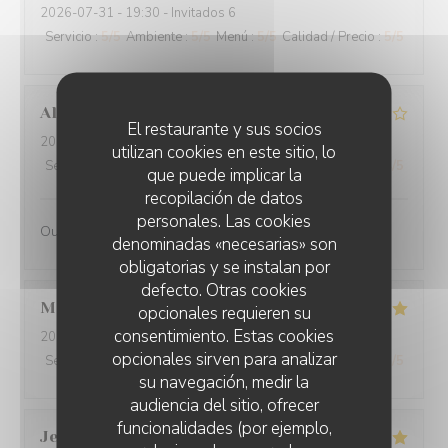
2026-07-31
- 19:30 - Invitados 6
Servicio
:
5
/5
Ambiente
:
5
/5
Menú
:
5
/5
Calidad / Precio
:
5
/5
Alain
Q
El restaurante y sus socios
2026-07-31
- 19:30 - Invitados 2
utilizan cookies en este sitio, lo
Servicio
:
4
/5
Ambiente
:
4
/5
Menú
:
4
/5
Calidad / Precio
:
4
/5
que puede implicar la
recopilación de datos
personales. Las cookies
Oui
denominadas «necesarias» son
obligatorias y se instalan por
defecto. Otras cookies
Martine
S
opcionales requieren su
consentimiento. Estas cookies
2026-07-30
- 20:00 - Invitados 2
opcionales sirven para analizar
Servicio
:
5
/5
Ambiente
:
5
/5
Menú
:
5
/5
Calidad / Precio
:
5
/5
su navegación, medir la
audiencia del sitio, ofrecer
funcionalidades (por ejemplo,
Jean-Baptiste
J