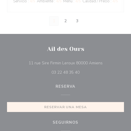
Servicio
:
4
/5
Ambiente
:
4
/5
Menú
:
4
/5
Calidad / Precio
:
4
/5
1
2
3
Ail des Ours
((abre en una 
11 rue Sire Firmin Leroux 80000 Amiens
03 22 48 35 40
RESERVA
RESERVAR UNA MESA
SEGUIRNOS