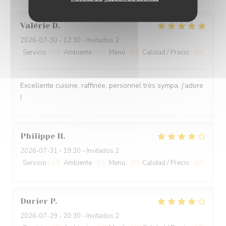
Valérie
D
2026-07-30
- 12:30 - Invitados 2
Servicio
:
5
/5
Ambiente
:
5
/5
Menú
:
5
/5
Calidad / Precio
:
5
/5
Excellente cuisine, raffinée, personnel très sympa, j'adore
!
Philippe
H
2026-07-31
- 19:30 - Invitados 2
Servicio
:
5
/5
Ambiente
:
4
/5
Menú
:
4
/5
Calidad / Precio
:
4
/5
Durier
P
2026-07-29
- 20:30 - Invitados 2