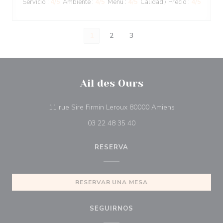
Servicio
:
4
/5
Ambiente
:
4
/5
Menú
:
4
/5
Calidad / Precio
:
4
/5
1
2
3
Ail des Ours
((abre en una 
11 rue Sire Firmin Leroux 80000 Amiens
03 22 48 35 40
RESERVA
RESERVAR UNA MESA
SEGUIRNOS