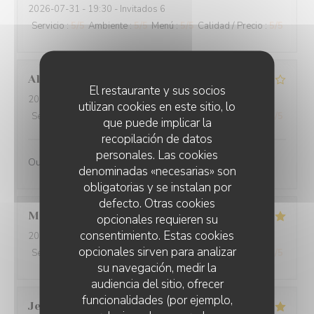
2026-07-31
- 19:30 - Invitados 6
Servicio
:
5
/5
Ambiente
:
5
/5
Menú
:
5
/5
Calidad / Precio
:
5
/5
Alain
Q
El restaurante y sus socios
2026-07-31
- 19:30 - Invitados 2
utilizan cookies en este sitio, lo
Servicio
:
4
/5
Ambiente
:
4
/5
Menú
:
4
/5
Calidad / Precio
:
4
/5
que puede implicar la
recopilación de datos
personales. Las cookies
Oui
denominadas «necesarias» son
obligatorias y se instalan por
defecto. Otras cookies
Martine
S
opcionales requieren su
consentimiento. Estas cookies
2026-07-30
- 20:00 - Invitados 2
opcionales sirven para analizar
Servicio
:
5
/5
Ambiente
:
5
/5
Menú
:
5
/5
Calidad / Precio
:
5
/5
su navegación, medir la
audiencia del sitio, ofrecer
funcionalidades (por ejemplo,
Jean-Baptiste
J