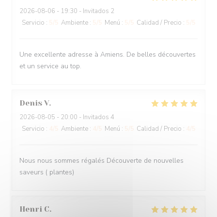
2026-08-06
- 19:30 - Invitados 2
Servicio
:
5
/5
Ambiente
:
5
/5
Menú
:
5
/5
Calidad / Precio
:
5
/5
Une excellente adresse à Amiens. De belles découvertes
et un service au top.
Denis
V
2026-08-05
- 20:00 - Invitados 4
Servicio
:
4
/5
Ambiente
:
4
/5
Menú
:
5
/5
Calidad / Precio
:
4
/5
Nous nous sommes régalés Découverte de nouvelles
saveurs ( plantes)
Henri
C