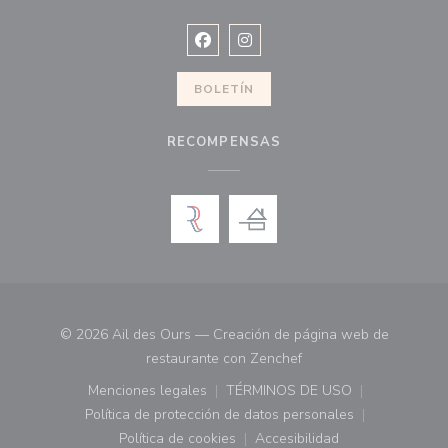
Facebook ((abre en una nueva vent
Instagram ((abre en una nuev
BOLETÍN
RECOMPENSAS
© 2026 Ail des Ours — Creación de página web de
((abre en una nueva ve
restaurante con
Zenchef
Menciones legales
TÉRMINOS DE USO
((abre en una nueva ventana))
((abre en una nueva ven
Política de protección de datos personales
((abre en una nueva ventana))
Política de cookies
Accesibilidad