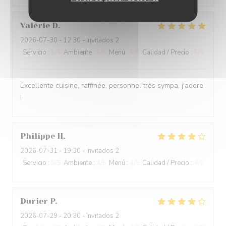
Valérie
D
2026-07-30
- 12:30 - Invitados 2
Servicio
:
5
/5
Ambiente
:
5
/5
Menú
:
5
/5
Calidad / Precio
:
5
/5
Excellente cuisine, raffinée, personnel très sympa, j'adore
!
Philippe
H
2026-07-31
- 19:30 - Invitados 2
Servicio
:
5
/5
Ambiente
:
4
/5
Menú
:
4
/5
Calidad / Precio
:
4
/5
Durier
P
2026-07-29
- 20:30 - Invitados 2