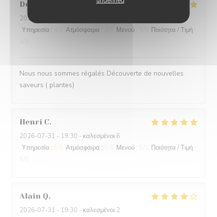
undefined
Denis
V
2026-08-05
- 20:00 - καλεσμένοι 4
Υπηρεσία
:
4
/5
Ατμόσφαιρα
:
4
/5
Μενού
:
5
/5
Ποιότητα / Τιμή
:
4
/5
Nous nous sommes régalés Découverte de nouvelles
saveurs ( plantes)
Henri
C
2026-07-31
- 19:30 - καλεσμένοι 6
Υπηρεσία
:
5
/5
Ατμόσφαιρα
:
5
/5
Μενού
:
5
/5
Ποιότητα / Τιμή
:
5
/5
Alain
Q
2026-07-31
- 19:30 - καλεσμένοι 2