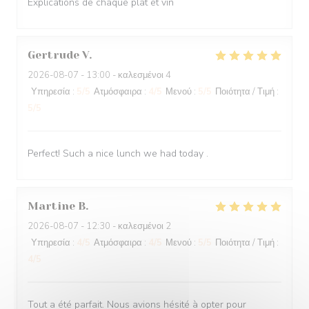
Explications de chaque plat et vin
Gertrude
V
2026-08-07
- 13:00 - καλεσμένοι 4
Υπηρεσία
:
5
/5
Ατμόσφαιρα
:
4
/5
Μενού
:
5
/5
Ποιότητα / Τιμή
:
5
/5
Perfect! Such a nice lunch we had today .
Martine
B
2026-08-07
- 12:30 - καλεσμένοι 2
Υπηρεσία
:
4
/5
Ατμόσφαιρα
:
4
/5
Μενού
:
5
/5
Ποιότητα / Τιμή
:
4
/5
Tout a été parfait. Nous avions hésité à opter pour