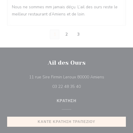
Nous ne sommes mm jamais déçu. L’ail des ours reste le
meilleur restaurant d’Amiens et de loin.
1
2
3
Ail des Ours
((ανοίγει σε νέ
11 rue Sire Firmin Leroux 80000 Amiens
03 22 48 35 40
ΚΡΆΤΗΣΗ
ΚΆΝΤΕ ΚΡΆΤΗΣΗ ΤΡΑΠΕΖΙΟΎ