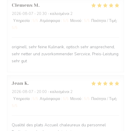
Clemens
M
2026-08-07
- 20:30 - καλεσμένοι 2
Υπηρεσία
:
5
/5
Ατμόσφαιρα
:
5
/5
Μενού
:
5
/5
Ποιότητα / Τιμή
:
5
/5
originell, sehr feine Kulinarik, optisch sehr ansprechend,
sehr netter und zuvorkommender Sercvice, Preis-Leistung
sehr gut
Jean
K
2026-08-07
- 20:00 - καλεσμένοι 2
Υπηρεσία
:
5
/5
Ατμόσφαιρα
:
5
/5
Μενού
:
5
/5
Ποιότητα / Τιμή
:
5
/5
Qualité des plats Accueil chaleureux du personnel