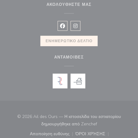
ΑΚΟΛΟΥΘΉΣΤΕ ΜΑΣ
Facebook ((ανοίγει σε νέο παράθυρ
Instagram ((ανοίγει σε νέο π
ΕΝΗΜΕΡΩΤΙΚΌ ΔΕΛΤΊΟ
ΑΝΤΑΜΟΙΒΈΣ
© 2026 Ail des Ours — Η ιστοσελίδα του εστιατορίου
((ανοίγει σε νέο παρά
δημιουργήθηκε από
Zenchef
Αποποίηση ευθύνης
ΌΡΟΙ ΧΡΉΣΗΣ
((ανοίγει σε νέο παράθυρο))
((ανοίγει σε νέο παράθ